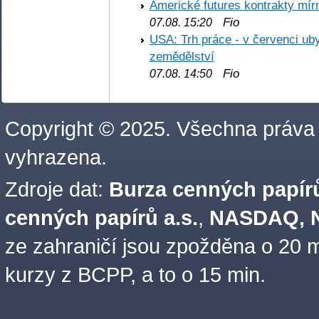
Americké futures kontrakty mírn
Fio
07.08. 15:20
USA: Trh práce - v červenci ub
zemědělství
Fio
07.08. 14:50
Copyright © 2025. Všechna práva
vyhrazena.
Zdroje dat:
Burza cenných papírů
cenných papírů a.s.
,
NASDAQ, N
ze zahraničí jsou zpožděna o 20 m
kurzy z BCPP, a to o 15 min.