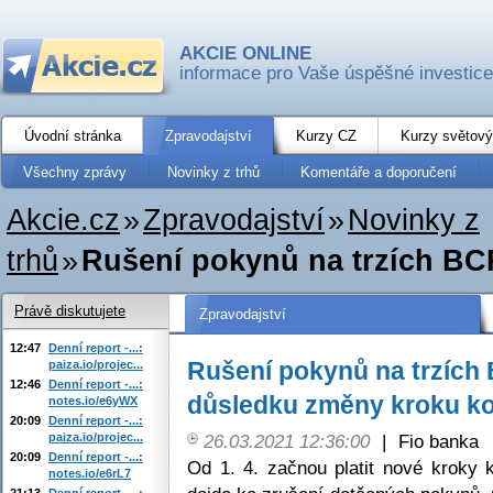
AKCIE ONLINE
informace pro Vaše úspěšné investice
Úvodní stránka
Zpravodajství
Kurzy CZ
Kurzy světový
Všechny zprávy
Novinky z trhů
Komentáře a doporučení
Akcie.cz
»
Zpravodajství
»
Novinky z
trhů
»
Rušení pokynů na trzích BCP
Právě diskutujete
Zpravodajství
12:47
Denní report -...:
Rušení pokynů na trzích 
paiza.io/projec...
12:46
Denní report -...:
důsledku změny kroku kot
notes.io/e6yWX
20:09
Denní report -...:
paiza.io/projec...
26.03.2021 12:36:00
|
Fio banka
20:09
Denní report -...:
Od 1. 4. začnou platit nové kroky 
notes.io/e6rL7
21:13
Denní report -...: