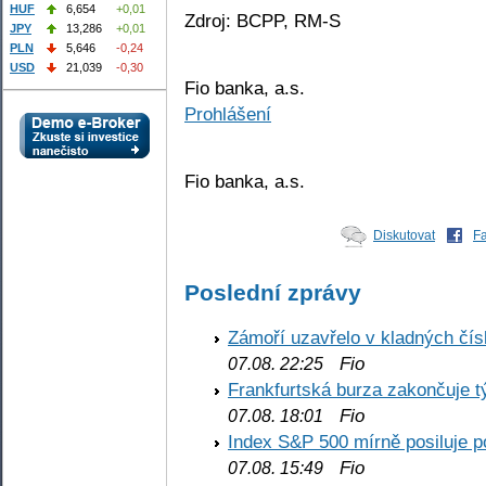
HUF
6,654
+0,01
Zdroj: BCPP, RM-S
JPY
13,286
+0,01
PLN
5,646
-0,24
USD
21,039
-0,30
Fio banka, a.s.
Prohlášení
Fio banka, a.s.
Diskutovat
F
Poslední zprávy
Zámoří uzavřelo v kladných č
Fio
07.08. 22:25
Frankfurtská burza zakončuje 
Fio
07.08. 18:01
Index S&P 500 mírně posiluje p
Fio
07.08. 15:49