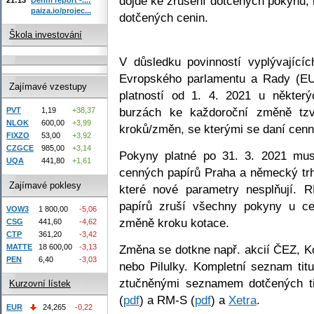
dojde ke zrušení dotčených pokynů,
paiza.io/projec...
dotčených cenin.
Škola investování
V důsledku povinností vyplývajíc
Evropského parlamentu a Rady (EU
Zajímavé vzestupy
platností od 1. 4. 2021 u někter
burzách ke každoroční změně tzv
PVT
1,19
+38,37
NLOK
600,00
+3,99
kroků/změn, se kterými se daní cen
FIXZO
53,00
+3,92
CZGCE
985,00
+3,14
Pokyny platné po 31. 3. 2021 mus
UQA
441,80
+1,61
cenných papírů Praha a německý trh
Zajímavé poklesy
které nové parametry nesplňují.
papírů zruší všechny pokyny u ce
VOW3
1 800,00
-5,06
změně kroku kotace.
CSG
441,60
-4,62
CTP
361,20
-3,42
MATTE
18 600,00
-3,13
Změna se dotkne např. akcií ČEZ, 
PEN
6,40
-3,03
nebo Pilulky. Kompletní seznam tit
ztučněnými seznamem dotčených ti
Kurzovní lístek
(
pdf
) a RM-S (
pdf
) a
Xetra
.
EUR
24,265
-0,22