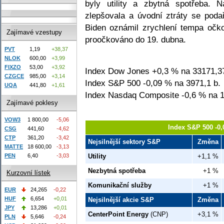
byly utility a zbytná spotřeba.
zlepšovala a úvodní ztráty se podař
Biden oznámil zrychlení tempa očk
Zajímavé vzestupy
proočkováno do 19. dubna.
PVT
1,19
+38,37
NLOK
600,00
+3,99
FIXZO
53,00
+3,92
Index Dow Jones +0,3 % na 33171,37
CZGCE
985,00
+3,14
Index S&P 500 -0,09 % na 3971,1 b.
UQA
441,80
+1,61
Index Nasdaq Composite -0,6 % na 1
Zajímavé poklesy
VOW3
1 800,00
-5,06
Index S&P 500 -0,
CSG
441,60
-4,62
CTP
361,20
-3,42
Nejsilnější sektory S&P
Změna
MATTE
18 600,00
-3,13
PEN
6,40
-3,03
Utility
+1,1 %
Nezbytná spotřeba
+1 %
Kurzovní lístek
Komunikační služby
+1 %
EUR
24,265
-0,22
HUF
6,654
+0,01
Nejsilnější akcie S&P
Změna
JPY
13,286
+0,01
CenterPoint Energy
(CNP)
+3,1 %
PLN
5,646
-0,24