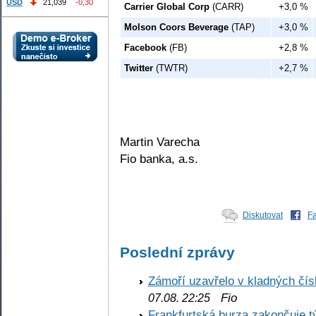
USD
21,039
-0,30
Carrier Global Corp
(CARR)
+3,0 %
Molson Coors Beverage
(TAP)
+3,0 %
Facebook
(FB)
+2,8 %
Twitter
(TWTR)
+2,7 %
Martin Varecha
Fio banka, a.s.
Diskutovat
F
Poslední zprávy
Zámoří uzavřelo v kladných č
Fio
07.08. 22:25
Frankfurtská burza zakončuje 