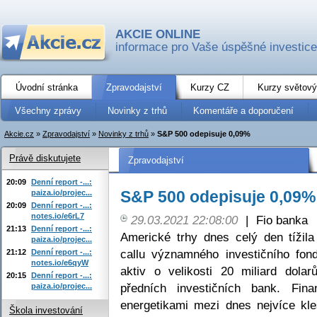
AKCIE ONLINE
informace pro Vaše úspěšné investice
Úvodní stránka
Zpravodajství
Kurzy CZ
Kurzy světový
Všechny zprávy
Novinky z trhů
Komentáře a doporučení
Akcie.cz
»
Zpravodajství
»
Novinky z trhů
»
S&P 500 odepisuje 0,09%
Právě diskutujete
Zpravodajství
20:09
Denní report -...:
S&P 500 odepisuje 0,09%
paiza.io/projec...
20:09
Denní report -...:
notes.io/e6rL7
29.03.2021 22:08:00
|
Fio banka
21:13
Denní report -...:
Americké trhy dnes celý den tížil
paiza.io/projec...
callu významného investičního fond
21:12
Denní report -...:
notes.io/e6qyW
aktiv o velikosti 20 miliard dola
20:15
Denní report -...:
předních investičních bank. Fin
paiza.io/projec...
energetikami mezi dnes nejvíce kl
Škola investování