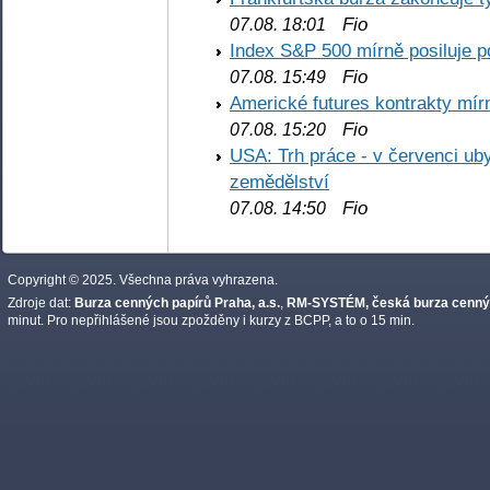
Fio
07.08. 18:01
Index S&P 500 mírně posiluje p
Fio
07.08. 15:49
Americké futures kontrakty mírn
Fio
07.08. 15:20
USA: Trh práce - v červenci ub
zemědělství
Fio
07.08. 14:50
Copyright © 2025. Všechna práva vyhrazena.
Zdroje dat:
Burza cenných papírů Praha, a.s.
,
RM-SYSTÉM, česká burza cennýc
minut. Pro nepřihlášené jsou zpožděny i kurzy z BCPP, a to o 15 min.