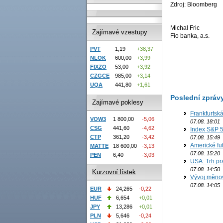
Zdroj: Bloomberg
Michal Fric
Zajímavé vzestupy
Fio banka, a.s.
PVT
1,19
+38,37
NLOK
600,00
+3,99
FIXZO
53,00
+3,92
CZGCE
985,00
+3,14
UQA
441,80
+1,61
Poslední zpráv
Zajímavé poklesy
Frankfurtsk
VOW3
1 800,00
-5,06
07.08. 18:01
CSG
441,60
-4,62
Index S&P 5
CTP
361,20
-3,42
07.08. 15:49
Americké fut
MATTE
18 600,00
-3,13
07.08. 15:20
PEN
6,40
-3,03
USA: Trh prá
07.08. 14:50
Kurzovní lístek
Vývoj měno
07.08. 14:05
EUR
24,265
-0,22
HUF
6,654
+0,01
JPY
13,286
+0,01
PLN
5,646
-0,24