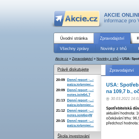
AKCIE ONLIN
informace pro 
Úvodní stránka
Zpravodajství
K
Všechny zprávy
Novinky z trhů
Akcie.cz
»
Zpravodajství
»
Novinky z trhů
»
USA: Spot
Právě diskutujete
Zpravodajství
20:09
Denní report -...:
USA: Spotřebi
paiza.io/projec...
20:09
Denní report -...:
na 109,7 b., o
notes.io/e6rL7
30.03.2021 16:0
21:13
Denní report -...:
paiza.io/projec...
Spotřebitelská dů
21:12
Denní report -...:
aktuální hodnota: 1
notes.io/e6qyW
očekávání trhu: 96,
20:15
Denní report -...:
předchozí hodnota:
paiza.io/projec...
Škola investování