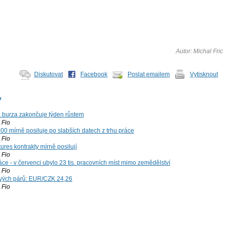
Autor: Michal Fric
Diskutovat
Facebook
Poslat emailem
Vytisknout
y
á burza zakončuje týden růstem
Fio
00 mírně posiluje po slabších datech z trhu práce
Fio
ures kontrakty mírně posilují
Fio
ce - v červenci ubylo 23 tis. pracovních míst mimo zemědělství
Fio
vých párů: EUR/CZK 24,26
Fio