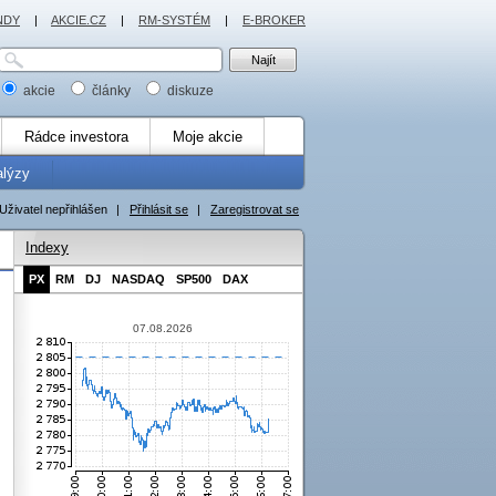
NDY
|
AKCIE.CZ
|
RM-SYSTÉM
|
E-BROKER
akcie
články
diskuze
Rádce investora
Moje akcie
alýzy
Uživatel nepřihlášen
|
Přihlásit se
|
Zaregistrovat se
Indexy
PX
RM
DJ
NASDAQ
SP500
DAX
07.08.2026