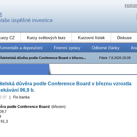
FIOFO
E
Vaše úspěšné investice
urzy CZ
Kurzy světových burz
Kurzovní lístek
Diskuse
Komentáře a doporučení
Firemní zprávy
Odborné články
An
řebitelská důvěra podle Conference Board v březnu...
Pátek 7.8.2026 20:09
telská důvěra podle Conference Board v březnu vzrostla
čekávání 96,9 b.
2:37
|
Fio banka
věra podle Conference Board
(březen):
09,7
9
 91,3