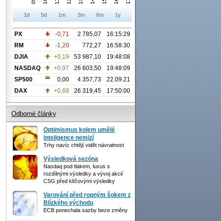
1d
5d
1m
3m
6m
1y
PX
-0,71
2 785,07
16:15:29
RM
-1,20
772,27
16:58:30
DJIA
+0,19
53 987,10
19:48:08
NASDAQ
+0,97
26 603,50
19:48:09
SP500
0,00
4 357,73
22.09.21
DAX
+0,69
26 319,45
17:50:00
Odborné články
Optimismus kolem umělé
inteligence nemizí
Trhy navíc chtějí vidět návratnost
Výsledková sezóna
Nasdaq pod tlakem, luxus s
rozdílnými výsledky a vývoj akcií
CSG před klíčovými výsledky
Varování před ropným šokem z
Blízkého východu
ECB ponechala sazby beze změny