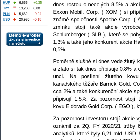
HUF
6,655
+0,35
dnes rostou o necelých 8,5% a akc
JPY
13,288
0,00
Exxon Mobil. Corp. ( XOM ) si přip
PLN
5,632
-0,24
známé společnosti Apache Corp. ( 
USD
20,976
-0,18
zmínku stojí také akcie výrobc
Schlumberger ( SLB ), které se poh
1,3% a také jeho konkurent akcie Hal
0,5%.
Poměrně slušně si dnes vede žlutý k
a zlato si tak dnes připisuje 0,8% a
unci. Na posílení žlutého kovu
kanadského těžaře Barrick Gold. Co
cca 2% a také konkurenční akcie sp
připisují 1,5%. Za pozornost stojí
kovu Eldorado Gold Corp. ( EGO ), k
Za pozornost investorů stojí akcie 
oznámil za 2Q. FY 2020/21 tržby 
analytiků, které byly 6,21 mld. USD.