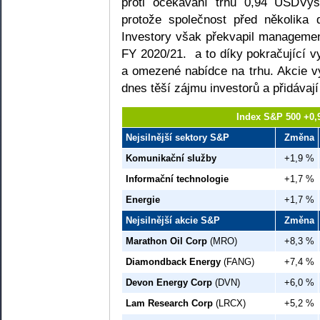
proti očekávání trhu 0,94 USDVýsl
protože společnost před několika 
Investory však překvapil management
FY 2020/21. a to díky pokračující
a omezené nabídce na trhu. Akcie v
dnes těší zájmu investorů a přidávaj
Index S&P 500 +0,
Nejsilnější sektory S&P
Změna
Komunikační služby
+1,9 %
Informační technologie
+1,7 %
Energie
+1,7 %
Nejsilnější akcie S&P
Změna
Marathon Oil Corp
(MRO)
+8,3 %
Diamondback Energy
(FANG)
+7,4 %
Devon Energy Corp
(DVN)
+6,0 %
Lam Research Corp
(LRCX)
+5,2 %