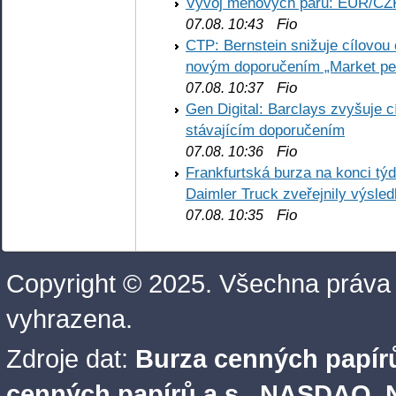
Vývoj měnových párů: EUR/CZ
Fio
07.08. 10:43
CTP: Bernstein snižuje cílovo
novým doporučením „Market pe
Fio
07.08. 10:37
Gen Digital: Barclays zvyšuje
stávajícím doporučením
Fio
07.08. 10:36
Frankfurtská burza na konci týd
Daimler Truck zveřejnily výsle
Fio
07.08. 10:35
Copyright © 2025. Všechna práva
vyhrazena.
Zdroje dat:
Burza cenných papírů
cenných papírů a.s.
,
NASDAQ, N