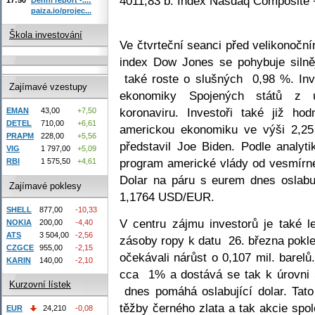
4011,83 b. Index Nasdaq Composite 
paiza.io/projec...
Škola investování
Ve čtvrteční seanci před velikonoční
index Dow Jones se pohybuje silně
také roste o slušných 0,98 %. Inve
Zajímavé vzestupy
ekonomiky Spojených států z ú
koronaviru. Investoři také již hod
EMAN
43,00
+7,50
DETEL
710,00
+6,61
americkou ekonomiku ve výši 2,25 t
PRAPM
228,00
+5,56
představil Joe Biden. Podle analyti
VIG
1 797,00
+5,09
program americké vlády od vesmírné
RBI
1 575,50
+4,61
Dolar na páru s eurem dnes oslabu
Zajímavé poklesy
1,1764 USD/EUR.
SHELL
877,00
-10,33
V centru zájmu investorů je také 
NOKIA
200,00
-4,40
ATS
3 504,00
-2,56
zásoby ropy k datu 26. března pokles
CZGCE
955,00
-2,15
očekávali nárůst o 0,107 mil. barel
KARIN
140,00
-2,10
cca 1% a dostává se tak k úrovni 
Kurzovní lístek
dnes pomáhá oslabující dolar. Tato
těžby černého zlata a tak akcie spo
EUR
24,210
-0,08