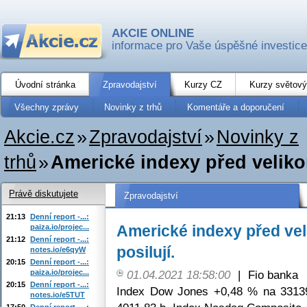
AKCIE ONLINE
informace pro Vaše úspěšné investice
Úvodní stránka
Zpravodajství
Kurzy CZ
Kurzy světový
Všechny zprávy
Novinky z trhů
Komentáře a doporučení
Akcie.cz
»
Zpravodajství
»
Novinky z
trhů
»
Americké indexy před veliko
Právě diskutujete
Zpravodajství
21:13
Denní report -...:
Americké indexy před ve
paiza.io/projec...
21:12
Denní report -...:
posilují.
notes.io/e6qyW
20:15
Denní report -...:
paiza.io/projec...
01.04.2021 18:58:00
|
Fio banka
20:15
Denní report -...:
Index Dow Jones +0,48 % na 3313
notes.io/e5TUT
17:50
Denní report -...: