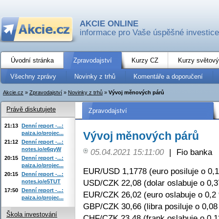
AKCIE ONLINE
informace pro Vaše úspěšné investice
Úvodní stránka
Zpravodajství
Kurzy CZ
Kurzy světový
Všechny zprávy
Novinky z trhů
Komentáře a doporučení
Akcie.cz
»
Zpravodajství
»
Novinky z trhů
»
Vývoj měnových párů
Právě diskutujete
Zpravodajství
21:13
Denní report -...:
Vývoj měnových párů
paiza.io/projec...
21:12
Denní report -...:
notes.io/e6qyW
05.04.2021 15:11:00
|
Fio banka
20:15
Denní report -...:
paiza.io/projec...
EUR/USD 1,1778 (euro posiluje o 0,
20:15
Denní report -...:
USD/CZK 22,08 (dolar oslabuje o 0,
notes.io/e5TUT
17:50
Denní report -...:
EUR/CZK 26,02 (euro oslabuje o 0,2
paiza.io/projec...
GBP/CZK 30,66 (libra posiluje o 0,08
Škola investování
CHF/CZK 23,48 (frank oslabuje o 0,