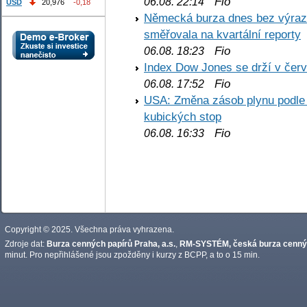
Fio
06.08. 22:14
USD
20,976
-0,18
Německá burza dnes bez výrazn
směřovala na kvartální reporty
Fio
06.08. 18:23
Index Dow Jones se drží v čer
Fio
06.08. 17:52
USA: Změna zásob plynu podle E
kubických stop
Fio
06.08. 16:33
Copyright © 2025. Všechna práva vyhrazena.
Zdroje dat:
Burza cenných papírů Praha, a.s.
,
RM-SYSTÉM, česká burza cennýc
minut. Pro nepřihlášené jsou zpožděny i kurzy z BCPP, a to o 15 min.