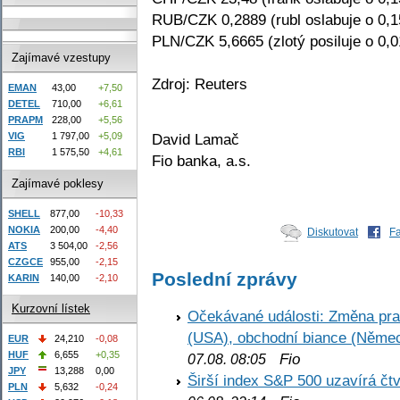
RUB/CZK 0,2889 (rubl oslabuje o 0,
PLN/CZK 5,6665 (zlotý posiluje o 0,
Zajímavé vzestupy
Zdroj: Reuters
EMAN
43,00
+7,50
DETEL
710,00
+6,61
PRAPM
228,00
+5,56
David Lamač
VIG
1 797,00
+5,09
RBI
1 575,50
+4,61
Fio banka, a.s.
Zajímavé poklesy
SHELL
877,00
-10,33
NOKIA
200,00
-4,40
Diskutovat
F
ATS
3 504,00
-2,56
CZGCE
955,00
-2,15
Poslední zprávy
KARIN
140,00
-2,10
Kurzovní lístek
Očekávané události: Změna pr
(USA), obchodní biance (Něme
EUR
24,210
-0,08
HUF
6,655
+0,35
Fio
07.08. 08:05
JPY
13,288
0,00
Širší index S&P 500 uzavírá čt
PLN
5,632
-0,24