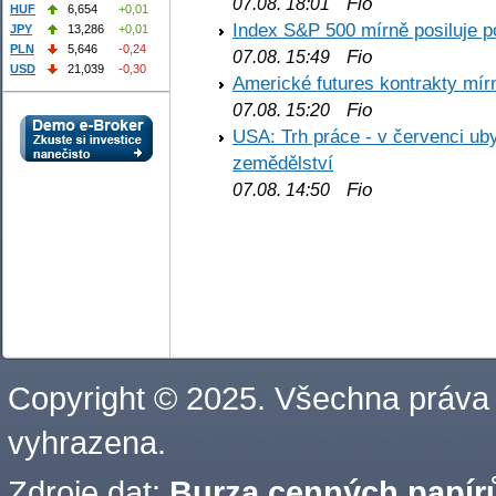
Fio
07.08. 18:01
HUF
6,654
+0,01
Index S&P 500 mírně posiluje p
JPY
13,286
+0,01
PLN
5,646
-0,24
Fio
07.08. 15:49
USD
21,039
-0,30
Americké futures kontrakty mírn
Fio
07.08. 15:20
USA: Trh práce - v červenci ub
zemědělství
Fio
07.08. 14:50
Copyright © 2025. Všechna práva
vyhrazena.
Zdroje dat:
Burza cenných papírů