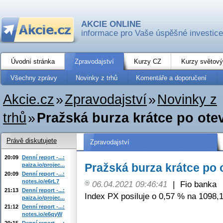
AKCIE ONLINE
informace pro Vaše úspěšné investice
Úvodní stránka
Zpravodajství
Kurzy CZ
Kurzy světový
Všechny zprávy
Novinky z trhů
Komentáře a doporučení
Akcie.cz
»
Zpravodajství
»
Novinky z
trhů
»
Pražská burza krátce po otev
Právě diskutujete
Zpravodajství
20:09
Denní report -...:
Pražská burza krátce po o
paiza.io/projec...
20:09
Denní report -...:
notes.io/e6rL7
06.04.2021 09:46:41
|
Fio banka
21:13
Denní report -...:
Index PX posiluje o 0,57 % na 1098,1
paiza.io/projec...
21:12
Denní report -...:
notes.io/e6qyW
20:15
Denní report -...: