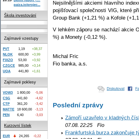
Nejsilnějšími akciemi hlavního inde
paiza.io/projec...
pojišťovací společnosti VIG, které př
Škola investování
Group Bank (+1,21 %) a Kofole (+1,
V lehkém záporu se nachází akcie O2
%) a Monety (-0,12 %).
Zajímavé vzestupy
PVT
1,19
+38,37
NLOK
600,00
+3,99
Michal Fric
FIXZO
53,00
+3,92
Fio banka, a.s.
CZGCE
985,00
+3,14
UQA
441,80
+1,61
Zajímavé poklesy
Diskutovat
F
VOW3
1 800,00
-5,06
CSG
441,60
-4,62
Poslední zprávy
CTP
361,20
-3,42
MATTE
18 600,00
-3,13
PEN
6,40
-3,03
Zámoří uzavřelo v kladných č
Fio
07.08. 22:25
Kurzovní lístek
Frankfurtská burza zakončuje 
EUR
24,265
-0,22