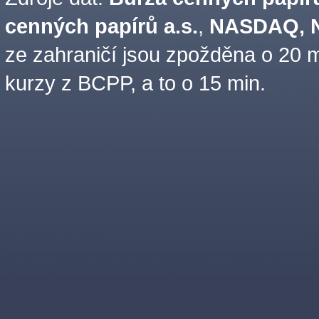
cenných papírů a.s.
,
NASDAQ, N
ze zahraničí jsou zpožděna o 20 m
kurzy z BCPP, a to o 15 min.