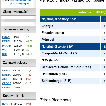
4149,16 b. Index Nasdaq Composite 
paiza.io/projec...
Škola investování
Index S&P 500 +0,
Nejsilnější sektory S&P
Z
Energie
+
Zajímavé vzestupy
Finanční sektor
+
EMAN
43,00
+7,50
Průmysl
+
DETEL
710,00
+6,61
PRAPM
228,00
+5,56
Nejsilnější akcie S&P
Z
VIG
1 797,00
+5,09
Freeport-McMoRan
(FCX)
+
RBI
1 575,50
+4,61
NOV
(NOV)
+
Zajímavé poklesy
Occidental Petroleum Corp
(OXY)
+
SHELL
877,00
-10,33
Halliburton
(HAL)
+
NOKIA
200,00
-4,40
ATS
3 504,00
-2,56
Schlumberger
(SLB)
+
CZGCE
955,00
-2,15
KARIN
140,00
-2,10
Kurzovní lístek
Zdroj: Bloomberg
EUR
24,210
-0,08