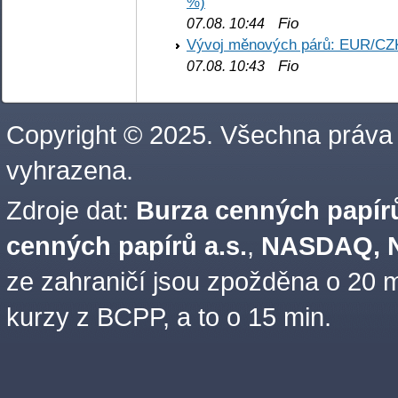
%)
Fio
07.08. 10:44
Vývoj měnových párů: EUR/CZ
Fio
07.08. 10:43
Copyright © 2025. Všechna práva
vyhrazena.
Zdroje dat:
Burza cenných papírů
cenných papírů a.s.
,
NASDAQ, N
ze zahraničí jsou zpožděna o 20 m
kurzy z BCPP, a to o 15 min.