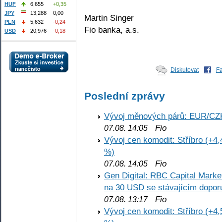
HUF
6,655
+0,35
JPY
13,288
0,00
Martin Singer
PLN
5,632
-0,24
Fio banka, a.s.
USD
20,976
-0,18
Diskutovat
F
Poslední zprávy
Vývoj měnových párů: EUR/CZ
Fio
07.08. 14:05
Vývoj cen komodit: Stříbro (+4,
%)
Fio
07.08. 14:05
Gen Digital: RBC Capital Marke
na 30 USD se stávajícím dopo
Fio
07.08. 13:17
Vývoj cen komodit: Stříbro (+4,