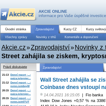
AKCIE ONLINE
informace pro Vaše úspěšné investice
Úvodní stránka
Zpravodajství
Kurzy CZ
Kurzy světový
Všechny zprávy
Novinky z trhů
Komentáře a doporučení
Akcie.cz
»
Zpravodajství
»
Novinky z 
Street zahájila se ziskem, krypt
Právě diskutujete
Zpravodajství
21:13
Denní report -...:
Wall Street zahájila se 
paiza.io/projec...
21:12
Denní report -...:
Coinbase dnes vstoupí na
notes.io/e6qyW
20:15
Denní report -...:
paiza.io/projec...
14.04.2021 16:15:05
|
Fio banka
20:15
Denní report -...:
Index Dow Jones +0,57 % na 3386
notes.io/e5TUT
17:50
Denní report -...: