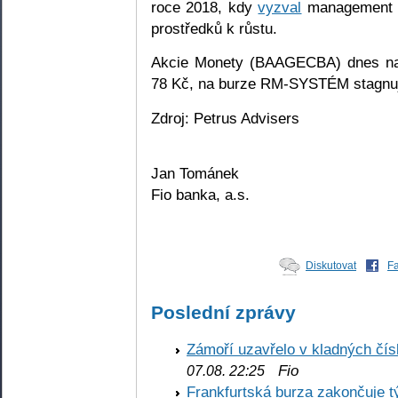
roce 2018, kdy
vyzval
management k 
prostředků k růstu.
Akcie Monety (BAAGECBA) dnes na 
78 Kč, na burze RM-SYSTÉM stagnuj
Zdroj: Petrus Advisers
Jan Tománek
Fio banka, a.s.
Diskutovat
F
Poslední zprávy
Zámoří uzavřelo v kladných č
Fio
07.08. 22:25
Frankfurtská burza zakončuje 