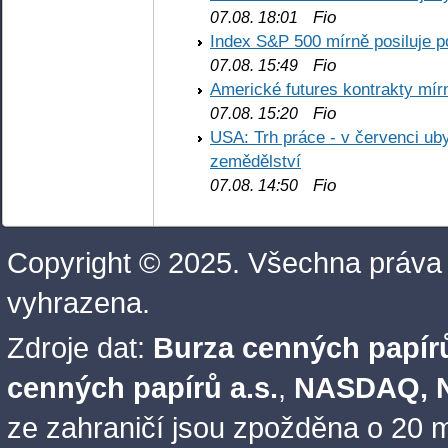
Fio
07.08. 18:01
Index S&P 500 mírně posiluje p
Fio
07.08. 15:49
Americké futures kontrakty mírn
Fio
07.08. 15:20
USA: Trh práce - v červenci ub
zemědělství
Fio
07.08. 14:50
Copyright © 2025. Všechna práva
vyhrazena.
Zdroje dat:
Burza cenných papírů
cenných papírů a.s.
,
NASDAQ, N
ze zahraničí jsou zpožděna o 20 m