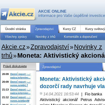
AKCIE ONLINE
informace pro Vaše úspěšné investice
Úvodní stránka
Zpravodajství
Kurzy CZ
Kurzy světový
Všechny zprávy
Novinky z trhů
Komentáře a doporučení
Akcie.cz
»
Zpravodajství
»
Novinky z
trhů
»
Moneta: Aktivistický akcioná
Právě diskutujete
Zpravodajství
20:09
Denní report -...:
Moneta: Aktivistický akc
paiza.io/projec...
20:09
Denní report -...:
dozorčí rady navrhuje vla
notes.io/e6rL7
21:13
Denní report -...:
paiza.io/projec...
14.04.2021 16:53:44
|
Fio banka
21:12
Denní report -...:
Aktivistický akcionář Petrus Advi
notes.io/e6qyW
20:15
Denní report -...: