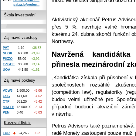
místo Miroslava Singera do dozorčí 
paiza.io/projec...
Škola investování
Aktivistický akcionář Petrus Advis
přes 5 %, navrhuje valné hromad
kterému 24. dubna skončí funkční ob
Zajímavé vzestupy
Northway.
PVT
1,19
+38,37
Navržená kandidátka
NLOK
600,00
+3,99
FIXZO
53,00
+3,92
přinesla mezinárodní zku
CZGCE
985,00
+3,14
UQA
441,80
+1,61
„Kandidátka získala při působení v
Zajímavé poklesy
společnostech rozsáhlé zkušeno
VOW3
1 800,00
-5,06
(competition law), regulatoriky (re
CSG
441,60
-4,62
budou velmi užitečné pro Společnos
CTP
361,20
-3,42
případné budoucí akviziční zámě
MATTE
18 600,00
-3,13
PEN
6,40
-3,03
v návrhu.
Kurzovní lístek
Petrus Advisers také poznamenává,
radě Monety zastoupeni pouze muži 
EUR
24,265
-0,22