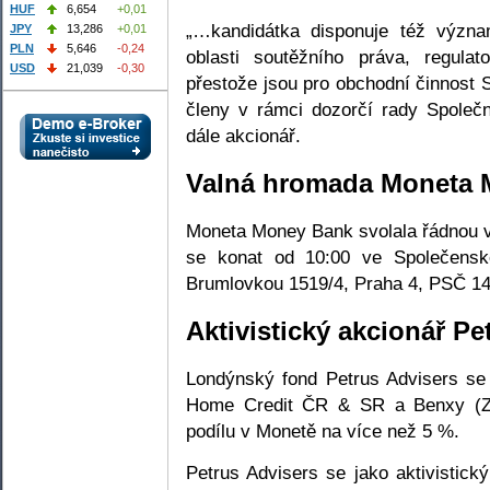
HUF
6,654
+0,01
„…kandidátka disponuje též význ
JPY
13,286
+0,01
PLN
5,646
-0,24
oblasti soutěžního práva, regula
USD
21,039
-0,30
přestože jsou pro obchodní činnost
členy v rámci dozorčí rady Společn
dále akcionář.
Valná hromada Moneta 
Moneta Money Bank svolala řádnou v
se konat od 10:00 ve Společens
Brumlovkou 1519/4, Praha 4, PSČ 14
Aktivistický akcionář Pe
Londýnský fond Petrus Advisers s
Home Credit ČR & SR a Benxy (Z
podílu v Monetě na více než 5 %.
Petrus Advisers se jako aktivistick