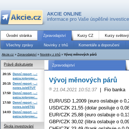
AKCIE ONLINE
informace pro Vaše úspěšné investice
Úvodní stránka
Zpravodajství
Kurzy CZ
Kurzy světový
Všechny zprávy
Novinky z trhů
Komentáře a doporučení
Akcie.cz
»
Zpravodajství
»
Novinky z trhů
»
Vývoj měnových párů
Právě diskutujete
Zpravodajství
20:15
Denní report -...:
Vývoj měnových párů
paiza.io/projec...
20:15
Denní report -...:
notes.io/e5TUT
21.04.2021 10:51:37
|
Fio banka
17:50
Denní report -...:
paiza.io/projec...
EUR/USD 1,2009 (euro oslabuje o 0,
17:50
Denní report -...:
USD/CZK 21,55 (dolar posiluje o 0,0
notes.io/e5T61
14:03
Denní report -...:
EUR/CZK 25,88 (euro oslabuje o 0,1
paiza.io/projec...
GBP/CZK 30,02 (libra oslabuje o 0,0
Škola investování
CHF/CZK 23,49 (frank oslabuje o 0,