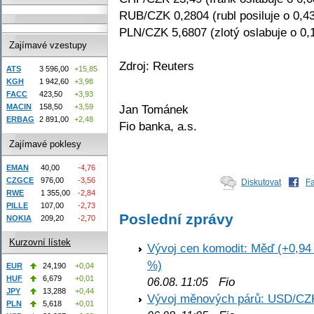
RUB/CZK 0,2804 (rubl posiluje o 0,4
PLN/CZK 5,6807 (zlotý oslabuje o 0,
Zajímavé vzestupy
Zdroj: Reuters
ATS
3 596,00
+15,85
KGH
1 942,60
+3,98
FACC
423,50
+3,93
Jan Tománek
MACIN
158,50
+3,59
ERBAG
2 891,00
+2,48
Fio banka, a.s.
Zajímavé poklesy
EMAN
40,00
-4,76
CZGCE
976,00
-3,56
Diskutovat
F
RWE
1 355,00
-2,84
PILLE
107,00
-2,73
Poslední zprávy
NOKIA
209,20
-2,70
Kurzovní lístek
Vývoj cen komodit: Měď (+0,94 
%)
EUR
24,190
+0,04
HUF
6,679
+0,01
Fio
06.08. 11:05
JPY
13,288
+0,44
Vývoj měnových párů: USD/CZ
PLN
5,618
+0,01