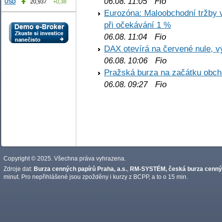
Fio
06.08. 11:05
USD
20,937
+0,38
Eurozóna: Maloobchodní tržby 
při očekávání 1 %
Fio
06.08. 11:04
DAX otevírá na červené nule, v
Fio
06.08. 10:06
Pražská burza na začátku obch
Fio
06.08. 09:27
Copyright © 2025. Všechna práva vyhrazena.
Zdroje dat:
Burza cenných papírů Praha, a.s.
,
RM-SYSTÉM, česká burza cennýc
minut. Pro nepřihlášené jsou zpožděny i kurzy z BCPP, a to o 15 min.