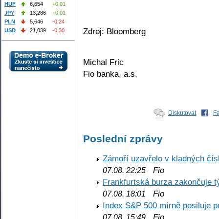
HUF
6,654
+0,01
JPY
13,286
+0,01
PLN
5,646
-0,24
Zdroj: Bloomberg
USD
21,039
-0,30
Michal Fric
Fio banka, a.s.
Diskutovat
F
Poslední zprávy
Zámoří uzavřelo v kladných č
Fio
07.08. 22:25
Frankfurtská burza zakončuje 
Fio
07.08. 18:01
Index S&P 500 mírně posiluje p
Fio
07.08. 15:49