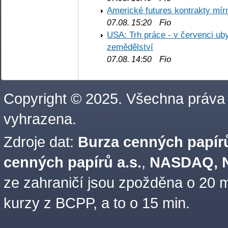
Americké futures kontrakty mírn
Fio
07.08. 15:20
USA: Trh práce - v červenci ub
zemědělství
Fio
07.08. 14:50
Copyright © 2025. Všechna práva
vyhrazena.
Zdroje dat:
Burza cenných papírů
cenných papírů a.s.
,
NASDAQ, N
ze zahraničí jsou zpožděna o 20 m
kurzy z BCPP, a to o 15 min.