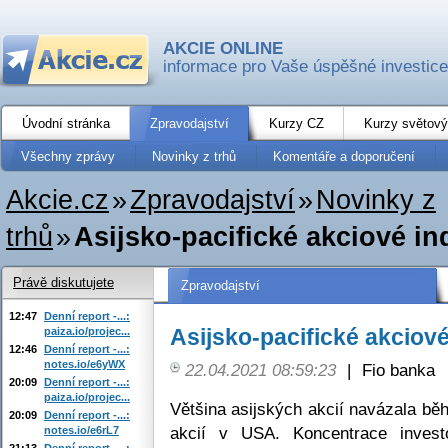
AKCIE ONLINE
informace pro Vaše úspěšné investice
Úvodní stránka
Zpravodajství
Kurzy CZ
Kurzy světový
Všechny zprávy
Novinky z trhů
Komentáře a doporučení
Akcie.cz
»
Zpravodajství
»
Novinky z
trhů
»
Asijsko-pacifické akciové in
Právě diskutujete
Zpravodajství
12:47
Denní report -...:
Asijsko-pacifické akciové
paiza.io/projec...
12:46
Denní report -...:
notes.io/e6yWX
22.04.2021 08:59:23
|
Fio banka
20:09
Denní report -...:
paiza.io/projec...
Většina asijských akcií navázala bě
20:09
Denní report -...:
akcií v USA. Koncentrace inves
notes.io/e6rL7
21:13
Denní report -...: