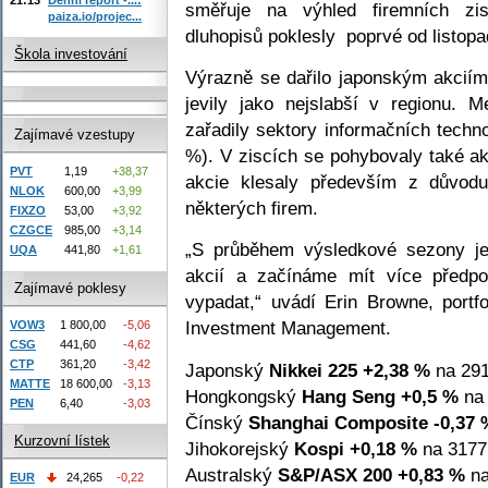
směřuje na výhled firemních zi
paiza.io/projec...
dluhopisů poklesly poprvé od listop
Škola investování
Výrazně se dařilo japonským akciím
jevily jako nejslabší v regionu. 
zařadily sektory informačních techn
Zajímavé vzestupy
%). V ziscích se pohybovaly také ak
PVT
1,19
+38,37
akcie klesaly především z důvod
NLOK
600,00
+3,99
některých firem.
FIXZO
53,00
+3,92
CZGCE
985,00
+3,14
„S průběhem výsledkové sezony je 
UQA
441,80
+1,61
akcií a začínáme mít více předpo
Zajímavé poklesy
vypadat,“ uvádí Erin Browne, portf
Investment Management.
VOW3
1 800,00
-5,06
CSG
441,60
-4,62
CTP
361,20
-3,42
Japonský
Nikkei 225
+2,38 %
na 291
MATTE
18 600,00
-3,13
Hongkongský
Hang Seng
+0,5 %
na 
PEN
6,40
-3,03
Čínský
Shanghai Composite
-0,37 
Kurzovní lístek
Jihokorejský
Kospi
+0,18 %
na 3177
Australský
S&P/ASX 200
+0,83 %
na
EUR
24,265
-0,22