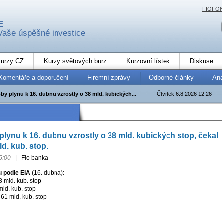
FIOFO
E
Vaše úspěšné investice
urzy CZ
Kurzy světových burz
Kurzovní lístek
Diskuse
Komentáře a doporučení
Firemní zprávy
Odborné články
An
y plynu k 16. dubnu vzrostly o 38 mld. kubických...
Čtvrtek 6.8.2026 12:26
lynu k 16. dubnu vzrostly o 38 mld. kubických stop, čekal
ld. kub. stop.
5:00
|
Fio banka
 podle EIA
(16. dubna):
8 mld. kub. stop
mld. kub. stop
61 mld. kub. stop