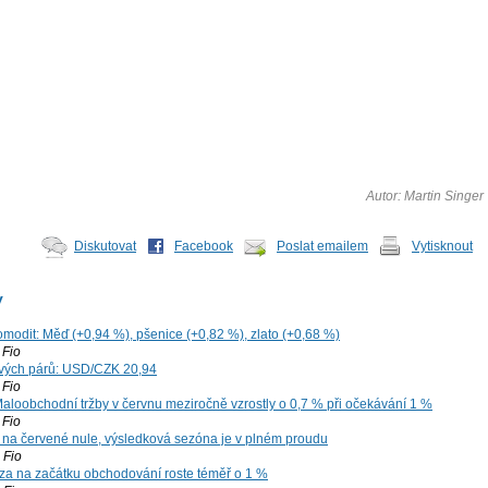
Autor: Martin Singer
Diskutovat
Facebook
Poslat emailem
Vytisknout
y
omodit: Měď (+0,94 %), pšenice (+0,82 %), zlato (+0,68 %)
Fio
vých párů: USD/CZK 20,94
Fio
aloobchodní tržby v červnu meziročně vzrostly o 0,7 % při očekávání 1 %
Fio
 na červené nule, výsledková sezóna je v plném proudu
Fio
za na začátku obchodování roste téměř o 1 %