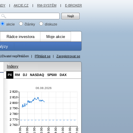
NDY
|
AKCIE.CZ
|
RM-SYSTÉM
|
E-BROKER
akcie
články
diskuze
Rádce investora
Moje akcie
alýzy
Uživatel nepřihlášen
|
Přihlásit se
|
Zaregistrovat se
Indexy
PX
RM
DJ
NASDAQ
SP500
DAX
06.08.2026