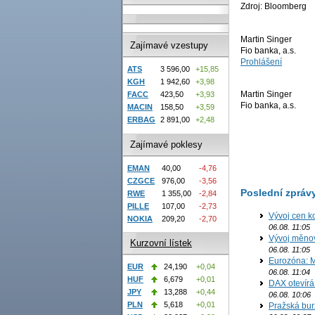
Zdroj: Bloomberg
Martin Singer
Zajímavé vzestupy
Fio banka, a.s.
Prohlášení
ATS
3 596,00
+15,85
KGH
1 942,60
+3,98
Martin Singer
FACC
423,50
+3,93
Fio banka, a.s.
MACIN
158,50
+3,59
ERBAG
2 891,00
+2,48
Zajímavé poklesy
EMAN
40,00
-4,76
CZGCE
976,00
-3,56
Poslední zpráv
RWE
1 355,00
-2,84
PILLE
107,00
-2,73
Vývoj cen k
NOKIA
209,20
-2,70
06.08. 11:05
Vývoj měno
Kurzovní lístek
06.08. 11:05
Eurozóna: M
EUR
24,190
+0,04
06.08. 11:04
HUF
6,679
+0,01
DAX otevírá
JPY
13,288
+0,44
06.08. 10:06
PLN
5,618
+0,01
Pražská bur