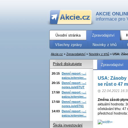
AKCIE ONLIN
informace pro 
Úvodní stránka
Zpravodajství
K
Všechny zprávy
Novinky z trhů
Akcie.cz
»
Zpravodajství
»
Novinky z trhů
»
USA: Zásob
Právě diskutujete
Zpravodajství
20:15
Denní report -...:
USA: Zásoby p
paiza.io/projec...
20:15
Denní report -...:
se růst o 47 m
notes.io/e5TUT
22.04.2021 16:3
17:50
Denní report -...:
paiza.io/projec...
Změna zásob plynu
17:50
Denní report -...:
aktuální hodnota: 3
notes.io/e5T61
očekávání trhu: 47 
14:03
Denní report -...:
předchozí hodnota: 
paiza.io/projec...
Škola investování