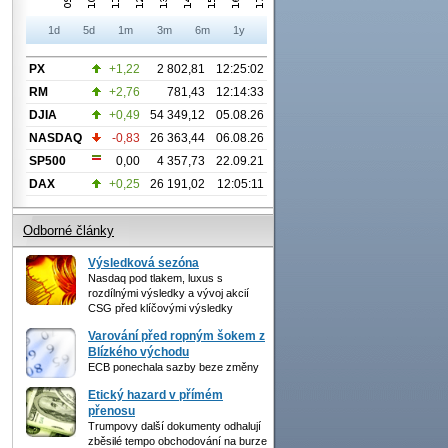
1d
5d
1m
3m
6m
1y
PX
+1,22
2 802,81
12:25:02
RM
+2,76
781,43
12:14:33
DJIA
+0,49
54 349,12
05.08.26
NASDAQ
-0,83
26 363,44
06.08.26
SP500
0,00
4 357,73
22.09.21
DAX
+0,25
26 191,02
12:05:11
Odborné články
Výsledková sezóna
Nasdaq pod tlakem, luxus s
rozdílnými výsledky a vývoj akcií
CSG před klíčovými výsledky
Varování před ropným šokem z
Blízkého východu
ECB ponechala sazby beze změny
Etický hazard v přímém
přenosu
Trumpovy další dokumenty odhalují
zběsilé tempo obchodování na burze