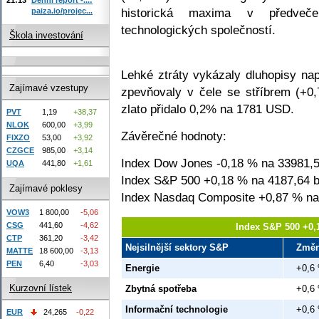
historická maxima v předvečer
paiza.io/projec...
technologických společností.
Škola investování
Lehké ztráty vykázaly dluhopisy na
Zajímavé vzestupy
zpevňovaly v čele se stříbrem (+
zlato přidalo 0,2% na 1781 USD.
PVT
1,19
+38,37
NLOK
600,00
+3,99
Závěrečné hodnoty:
FIXZO
53,00
+3,92
CZGCE
985,00
+3,14
Index Dow Jones -0,18 % na 33981,5
UQA
441,80
+1,61
Index S&P 500 +0,18 % na 4187,64 b
Zajímavé poklesy
Index Nasdaq Composite +0,87 % na
VOW3
1 800,00
-5,06
CSG
441,60
-4,62
Index S&P 500 +0,
CTP
361,20
-3,42
Nejsilnější sektory S&P
Změ
MATTE
18 600,00
-3,13
PEN
6,40
-3,03
Energie
+0,6
Kurzovní lístek
Zbytná spotřeba
+0,6
Informační technologie
+0,6
EUR
24,265
-0,22