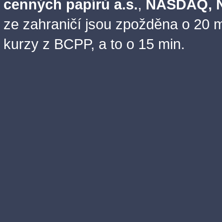
cenných papírů a.s.
,
NASDAQ, N
ze zahraničí jsou zpožděna o 20 m
kurzy z BCPP, a to o 15 min.