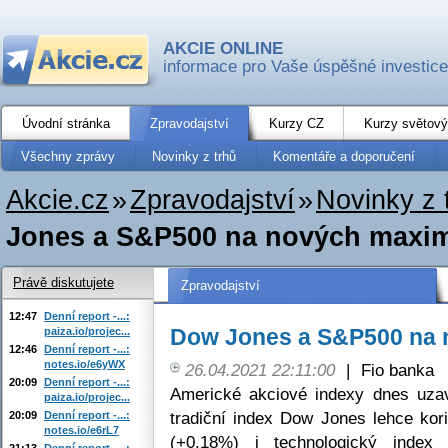
AKCIE ONLINE
informace pro Vaše úspěšné investice
Úvodní stránka
Zpravodajství
Kurzy CZ
Kurzy světový
Všechny zprávy
Novinky z trhů
Komentáře a doporučení
Akcie.cz
»
Zpravodajství
»
Novinky z 
Jones a S&P500 na nových maxi
Právě diskutujete
Zpravodajství
12:47
Denní report -...:
Dow Jones a S&P500 na
paiza.io/projec...
12:46
Denní report -...:
notes.io/e6yWX
26.04.2021 22:11:00
|
Fio banka
20:09
Denní report -...:
Americké akciové indexy dnes uzav
paiza.io/projec...
tradiční index Dow Jones lehce kor
20:09
Denní report -...:
notes.io/e6rL7
(+0,18%) i technologický index
21:13
Denní report -...: