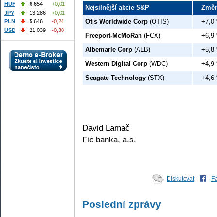
HUF
6,654
+0,01
Nejsilnější akcie S&P
Změ
JPY
13,286
+0,01
Otis Worldwide Corp
(OTIS)
+7,0
PLN
5,646
-0,24
USD
21,039
-0,30
Freeport-McMoRan
(FCX)
+6,9
Albemarle Corp
(ALB)
+5,8
Western Digital Corp
(WDC)
+4,9
Seagate Technology
(STX)
+4,6
David Lamač
Fio banka, a.s.
Diskutovat
F
Poslední zprávy