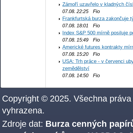
Zámoří uzavřelo v kladných č
Fio
07.08. 22:25
Frankfurtská burza zakončuje 
Fio
07.08. 18:01
Index S&P 500 mírně posiluje p
Fio
07.08. 15:49
Americké futures kontrakty mírn
Fio
07.08. 15:20
USA: Trh práce - v červenci ub
zemědělství
Fio
07.08. 14:50
Copyright © 2025. Všechna práva
vyhrazena.
Zdroje dat:
Burza cenných papírů