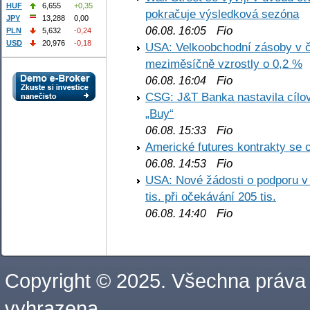
HUF
6,655
+0,35
pokračuje výsledková sezóna
JPY
13,288
0,00
Fio
06.08. 16:05
PLN
5,632
-0,24
USD
20,976
-0,18
USA: Velkoobchodní zásoby v č
meziměsíčně vzrostly o 0,2 %
Fio
06.08. 16:04
CSG: J&T Banka nastavila cílo
„Buy“
Fio
06.08. 15:33
Americké futures kontrakty se 
Fio
06.08. 14:53
USA: Nové žádosti o podporu v
tis. při očekávání 205 tis.
Fio
06.08. 14:40
Copyright © 2025. Všechna práva
vyhrazena.