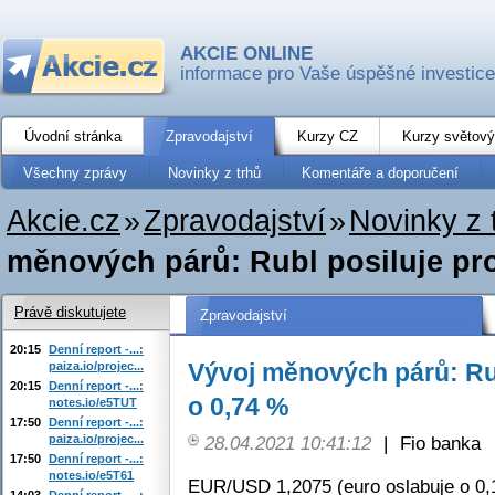
AKCIE ONLINE
informace pro Vaše úspěšné investice
Úvodní stránka
Zpravodajství
Kurzy CZ
Kurzy světový
Všechny zprávy
Novinky z trhů
Komentáře a doporučení
Akcie.cz
»
Zpravodajství
»
Novinky z 
měnových párů: Rubl posiluje pro
Právě diskutujete
Zpravodajství
20:15
Denní report -...:
Vývoj měnových párů: Rub
paiza.io/projec...
20:15
Denní report -...:
o 0,74 %
notes.io/e5TUT
17:50
Denní report -...:
paiza.io/projec...
28.04.2021 10:41:12
|
Fio banka
17:50
Denní report -...:
notes.io/e5T61
EUR/USD 1,2075 (euro oslabuje o 0,
14:03
Denní report -...: