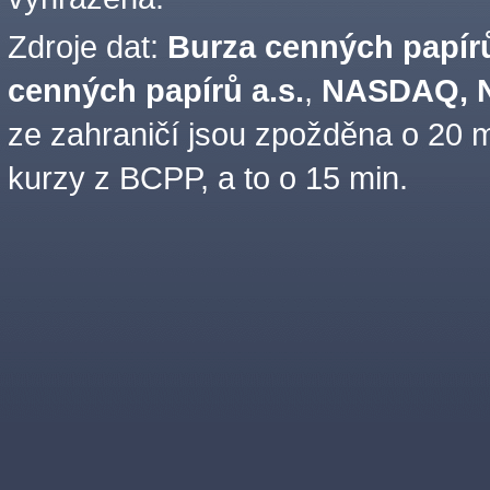
Zdroje dat:
Burza cenných papírů
cenných papírů a.s.
,
NASDAQ, N
ze zahraničí jsou zpožděna o 20 m
kurzy z BCPP, a to o 15 min.