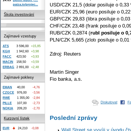
USD/CZK 21,5 (dolar posiluje o 0,33
paiza.io/projec...
EUR/CZK 25,96 (euro posiluje o 0,2
Škola investování
GBP/CZK 29,83 (libra posiluje o 0,03
CHF/CZK 23,48 (frank posiluje o 0,0
RUB/CZK 0,2874 (
rubl posiluje o 0
Zajímavé vzestupy
PLN/CZK 5,665 (zlotı posiluje o 0,01
ATS
3 596,00
+15,85
KGH
1 942,60
+3,98
Zdroj: Reuters
FACC
423,50
+3,93
MACIN
158,50
+3,59
ERBAG
2 891,00
+2,48
Martin Singer
Zajímavé poklesy
Fio banka, a.s.
EMAN
40,00
-4,76
CZGCE
976,00
-3,56
RWE
1 355,00
-2,84
Diskutovat
F
PILLE
107,00
-2,73
NOKIA
209,20
-2,70
Poslední zprávy
Kurzovní lístek
EUR
24,210
-0,08
Wall Street se vyvíji v úvodu 