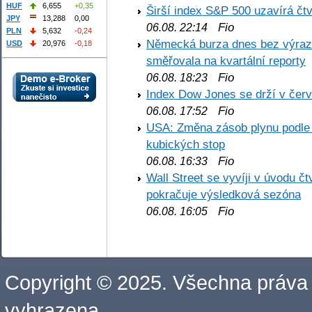
HUF
6,655
+0,35
Širší index S&P 500 uzavírá čt
JPY
13,288
0,00
Fio
06.08. 22:14
PLN
5,632
-0,24
Německá burza dnes bez výrazn
USD
20,976
-0,18
směřovala na kvartální reporty
Fio
06.08. 18:23
Index Dow Jones se drží v čer
Fio
06.08. 17:52
USA: Změna zásob plynu podle E
kubických stop
Fio
06.08. 16:33
Wall Street se vyvíji v úvodu 
pokračuje výsledková sezóna
Fio
06.08. 16:05
Copyright © 2025. Všechna práva
vyhrazena.