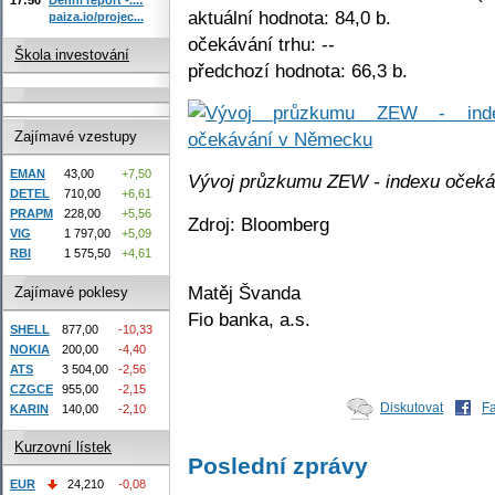
aktuální hodnota: 84,0 b.
paiza.io/projec...
očekávání trhu: --
Škola investování
předchozí hodnota: 66,3 b.
Zajímavé vzestupy
EMAN
43,00
+7,50
Vývoj průzkumu ZEW - indexu oček
DETEL
710,00
+6,61
PRAPM
228,00
+5,56
Zdroj: Bloomberg
VIG
1 797,00
+5,09
RBI
1 575,50
+4,61
Matěj Švanda
Zajímavé poklesy
Fio banka, a.s.
SHELL
877,00
-10,33
NOKIA
200,00
-4,40
ATS
3 504,00
-2,56
CZGCE
955,00
-2,15
Diskutovat
F
KARIN
140,00
-2,10
Kurzovní lístek
Poslední zprávy
EUR
24,210
-0,08