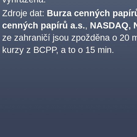
Zdroje dat:
Burza cenných papírů
cenných papírů a.s.
,
NASDAQ, N
ze zahraničí jsou zpožděna o 20 m
kurzy z BCPP, a to o 15 min.