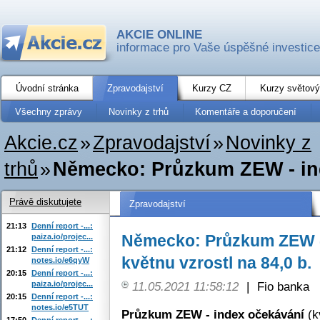
AKCIE ONLINE
informace pro Vaše úspěšné investice
Úvodní stránka
Zpravodajství
Kurzy CZ
Kurzy světový
Všechny zprávy
Novinky z trhů
Komentáře a doporučení
Akcie.cz
»
Zpravodajství
»
Novinky z
trhů
»
Německo: Průzkum ZEW - inde
Právě diskutujete
Zpravodajství
21:13
Denní report -...:
Německo: Průzkum ZEW -
paiza.io/projec...
21:12
Denní report -...:
květnu vzrostl na 84,0 b.
notes.io/e6qyW
20:15
Denní report -...:
paiza.io/projec...
11.05.2021 11:58:12
|
Fio banka
20:15
Denní report -...:
notes.io/e5TUT
Průzkum ZEW - index očekávání
(k
17:50
Denní report -...: