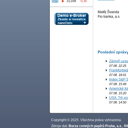
USD
21,039
-0,30
Matěj Švanda
Fio banka, a.s.
Poslední zpráv
Zámoří uzav
07.08. 22:25
Frankfurtsk
07.08. 18:01
Index S&P 5
07.08. 15:49
Americké fut
07.08. 15:20
USA: Trh prá
07.08. 14:50
Copyright © 2025. Všechna práva vyhrazena.
Zdroje dat:
Burza cenných papírů Praha, a.s.
,
RM