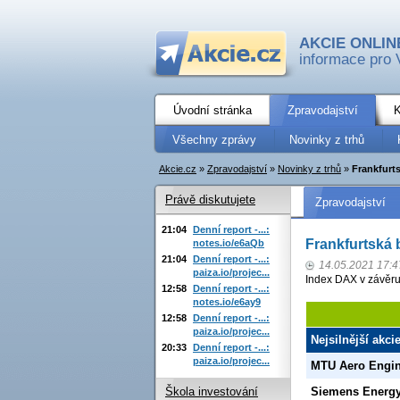
AKCIE ONLIN
informace pro 
Úvodní stránka
Zpravodajství
K
Všechny zprávy
Novinky z trhů
Akcie.cz
»
Zpravodajství
»
Novinky z trhů
»
Frankfurts
Právě diskutujete
Zpravodajství
21:04
Denní report -...:
Frankfurtská b
notes.io/e6aQb
21:04
Denní report -...:
14.05.2021 17:4
paiza.io/projec...
Index DAX v závěru
12:58
Denní report -...:
notes.io/e6ay9
12:58
Denní report -...:
paiza.io/projec...
Nejsilnější akci
20:33
Denní report -...:
paiza.io/projec...
MTU Aero Engi
Škola investování
Siemens Energ