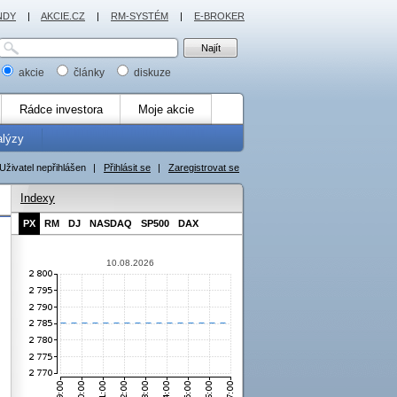
NDY
|
AKCIE.CZ
|
RM-SYSTÉM
|
E-BROKER
akcie
články
diskuze
Rádce investora
Moje akcie
alýzy
Uživatel nepřihlášen
|
Přihlásit se
|
Zaregistrovat se
Indexy
PX
RM
DJ
NASDAQ
SP500
DAX
10.08.2026