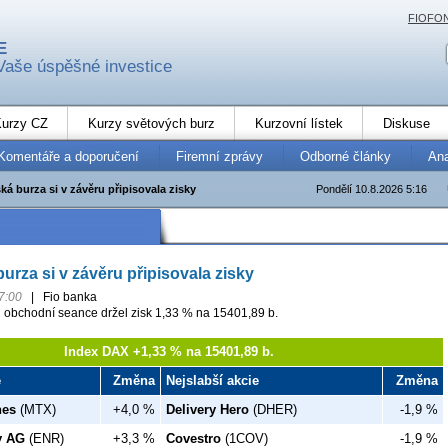
FIOFO
E
Vaše úspěšné investice
urzy CZ
Kurzy světových burz
Kurzovní lístek
Diskuse
Komentáře a doporučení
Firemní zprávy
Odborné články
An
ká burza si v závěru připisovala zisky
Pondělí 10.8.2026 5:16
urza si v závěru připisovala zisky
7:00
|
Fio banka
 obchodní seance držel zisk 1,33 % na 15401,89 b.
Index DAX +1,33 % na 15401,89 b.
e
Změna
Nejslabší akcie
Změna
nes
(MTX)
+4,0 %
Delivery Hero
(DHER)
-1,9 %
y AG
(ENR)
+3,3 %
Covestro
(1COV)
-1,9 %