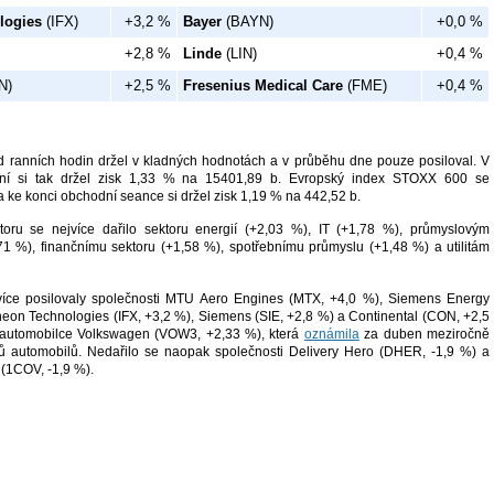
logies
(IFX)
+3,2 %
Bayer
(BAYN)
+0,0 %
+2,8 %
Linde
(LIN)
+0,4 %
N)
+2,5 %
Fresenius Medical Care
(FME)
+0,4 %
d ranních hodin držel v kladných hodnotách a v průběhu dne pouze posiloval. V
ní si tak držel zisk 1,33 % na 15401,89 b. Evropský index STOXX 600 se
 ke konci obchodní seance si držel zisk 1,19 % na 442,52 b.
oru se nejvíce dařilo sektoru energií (+2,03 %), IT (+1,78 %), průmyslovým
1 %), finančnímu sektoru (+1,58 %), spotřebnímu průmyslu (+1,48 %) a utilitám
íce posilovaly společnosti MTU Aero Engines (MTX, +4,0 %), Siemens Energy
ineon Technologies (IFX, +3,2 %), Siemens (SIE, +2,8 %) a Continental (CON, +2,5
é automobilce Volkswagen (VOW3, +
2,33 %), která
oznámila
za duben meziročně
ů automobilů.
Nedařilo se naopak společnosti Delivery Hero (DHER, -1,9 %) a
 (1COV, -1,9 %).