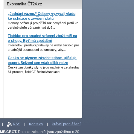
Ekonomika ČT24.cz
„Jednání vázne.“ Odbory vyzývají vládu
ke schůzce o zvýšení platů
Odbory požadují pro příští rok navýšení platů ve
veřejné sféře výrazně nad dvě...
Tlačítko pro snadné vrácení zboží míří na
e-shopy. Byť má zpoždění
Internetoví prodejci přidávají na weby tlačítko pro
snadnější odstoupení od smlouvy, aby...
Česko se plynem zásobit stihne, ujišťuje
expert. Snížení cen však slíbit nelze
České zásobníky plynu jsou naplněné ze zhruba
61 procent, řekl ČT ředitel Asociace...
|
RSS
|
Kontakty
|
Právní prohlášení
CME/CBOT.
Data ze zahraničí jsou zpožděna o 20