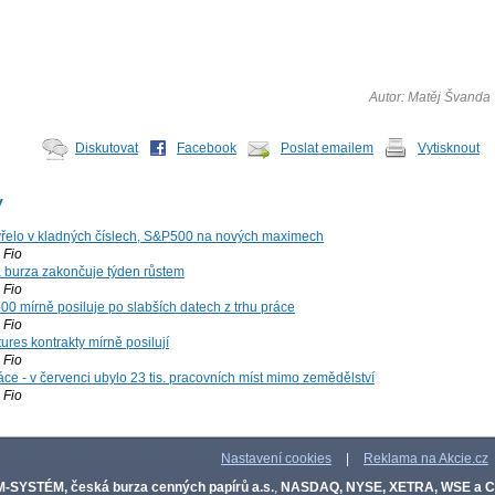
Autor: Matěj Švanda
Diskutovat
Facebook
Poslat emailem
Vytisknout
y
řelo v kladných číslech, S&P500 na nových maximech
Fio
á burza zakončuje týden růstem
Fio
00 mírně posiluje po slabších datech z trhu práce
Fio
ures kontrakty mírně posilují
Fio
ce - v červenci ubylo 23 tis. pracovních míst mimo zemědělství
Fio
Nastavení cookies
|
Reklama na Akcie.cz
-SYSTÉM, česká burza cenných papírů a.s.
,
NASDAQ, NYSE, XETRA, WSE a 