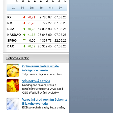
1d
5d
1m
3m
6m
1y
PX
-0,71
2 785,07
07.08.26
RM
-1,20
772,27
07.08.26
DJIA
+0,28
54 036,93
07.08.26
NASDAQ
+1,13
26 645,60
07.08.26
SP500
0,00
4 357,73
22.09.21
DAX
+0,69
26 319,45
07.08.26
Odborné články
Optimismus kolem umělé
inteligence nemizí
Trhy navíc chtějí vidět návratnost
Výsledková sezóna
Nasdaq pod tlakem, luxus s
rozdílnými výsledky a vývoj akcií
CSG před klíčovými výsledky
Varování před ropným šokem z
Blízkého východu
ECB ponechala sazby beze změny