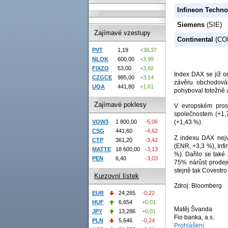
Infineon Techno
Siemens
(SIE)
Zajímavé vzestupy
Continental
(CO
PVT
1,19
+38,37
NLOK
600,00
+3,99
FIXZO
53,00
+3,92
Index DAX se již o
CZGCE
985,00
+3,14
závěru obchodová
UQA
441,80
+1,61
pohyboval totožně a
Zajímavé poklesy
V evropském prost
společnostem (+1,7
VOW3
1 800,00
-5,06
(+1,43 %).
CSG
441,60
-4,62
Z indexu DAX nejv
CTP
361,20
-3,42
(ENR, +3,3 %), Inf
MATTE
18 600,00
-3,13
%). Dařilo se tak
PEN
6,40
-3,03
75% nárůst prodej
stejně tak Covestro
Kurzovní lístek
Zdroj: Bloomberg
EUR
24,265
-0,22
HUF
6,654
+0,01
Matěj Švanda
JPY
13,286
+0,01
Fio banka, a.s.
PLN
5,646
-0,24
Prohlášení