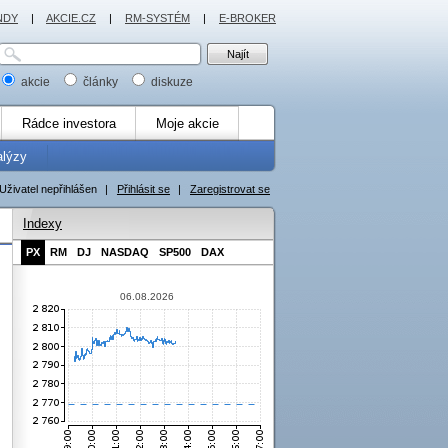
NDY
|
AKCIE.CZ
|
RM-SYSTÉM
|
E-BROKER
akcie
články
diskuze
Rádce investora
Moje akcie
alýzy
Uživatel nepřihlášen
|
Přihlásit se
|
Zaregistrovat se
Indexy
PX
RM
DJ
NASDAQ
SP500
DAX
06.08.2026