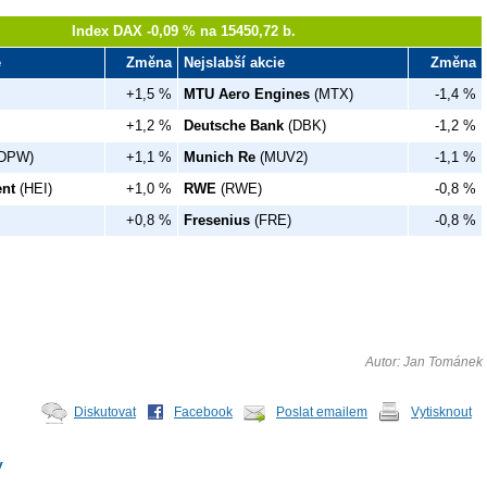
Index DAX -0,09 % na 15450,72 b.
e
Změna
Nejslabší akcie
Změna
+1,5 %
MTU Aero Engines
(MTX)
-1,4 %
+1,2 %
Deutsche Bank
(DBK)
-1,2 %
DPW)
+1,1 %
Munich Re
(MUV2)
-1,1 %
nt
(HEI)
+1,0 %
RWE
(RWE)
-0,8 %
+0,8 %
Fresenius
(FRE)
-0,8 %
Autor: Jan Tománek
Diskutovat
Facebook
Poslat emailem
Vytisknout
y