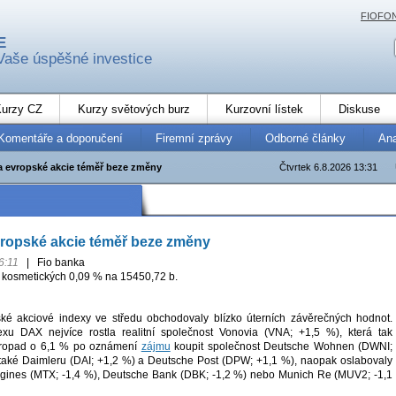
FIOFO
E
Vaše úspěšné investice
urzy CZ
Kurzy světových burz
Kurzovní lístek
Diskuse
Komentáře a doporučení
Firemní zprávy
Odborné články
An
 evropské akcie téměř beze změny
Čtvrtek 6.8.2026 13:31
ropské akcie téměř beze změny
6:11
|
Fio banka
 kosmetických 0,09 % na 15450,72 b.
é akciové indexy ve středu obchodovaly blízko úterních závěrečných hodnot.
u DAX nejvíce rostla realitní společnost Vonovia (VNA; +1,5 %), která tak
 propad o 6,1 % po oznámení
zájmu
koupit společnost Deutsche Wohnen (DWNI;
 také Daimleru (DAI; +1,2 %) a Deutsche Post (DPW; +1,1 %), naopak oslabovaly
gines (MTX; -1,4 %), Deutsche Bank (DBK; -1,2 %) nebo Munich Re (MUV2; -1,1