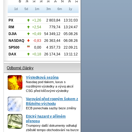
1d
5d
1m
3m
6m
1y
PX
+1,26
2 803,84
13:31:03
RM
+2,54
779,74
13:24:47
DJIA
+0,49
54 349,12
05.08.26
NASDAQ
-0,83
26 363,44
06.08.26
SP500
0,00
4 357,73
22.09.21
DAX
+0,18
26 174,34
13:11:12
Odborné články
Výsledková sezóna
Nasdaq pod tlakem, luxus s
rozdílnými výsledky a vývoj akcií
CSG před klíčovými výsledky
Varování před ropným šokem z
Blízkého východu
ECB ponechala sazby beze změny
Etický hazard v přímém
přenosu
Trumpovy další dokumenty odhalují
zběsilé tempo obchodování na burze