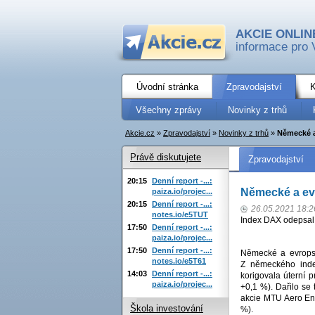
AKCIE ONLIN
informace pro 
Úvodní stránka
Zpravodajství
K
Všechny zprávy
Novinky z trhů
Akcie.cz
»
Zpravodajství
»
Novinky z trhů
»
Německé a
Právě diskutujete
Zpravodajství
20:15
Denní report -...:
Německé a ev
paiza.io/projec...
20:15
Denní report -...:
26.05.2021 18:2
notes.io/e5TUT
Index DAX odepsal
17:50
Denní report -...:
paiza.io/projec...
17:50
Denní report -...:
Německé a evropsk
notes.io/e5T61
Z německého index
14:03
Denní report -...:
korigovala úterní
paiza.io/projec...
+0,1 %). Dařilo se
akcie MTU Aero En
Škola investování
%).