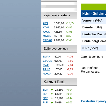
Nejsilnější akci
Zajímavé vzestupy
Vonovia
(VNA)
ATS
3 596,00
+15,85
Daimler
(DAI)
KGH
1 942,60
+3,98
FACC
423,50
+3,93
Deutsche Post
(
MACIN
158,50
+3,59
ERBAG
2 891,00
+2,48
HeidelbergCeme
SAP
(SAP)
Zajímavé poklesy
EMAN
40,00
-4,76
Zdroj: Bloomberg
CZGCE
976,00
-3,56
RWE
1 355,00
-2,84
Jan Tománek
PILLE
107,00
-2,73
Fio banka, a.s.
NOKIA
209,20
-2,70
Kurzovní lístek
EUR
24,190
+0,04
HUF
6,679
+0,01
JPY
13,288
+0,44
Poslední zpráv
PLN
5,618
+0,01