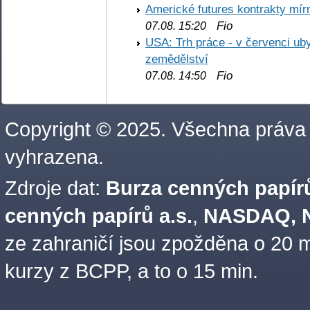
Americké futures kontrakty mírn
Fio
07.08. 15:20
USA: Trh práce - v červenci ub
zemědělství
Fio
07.08. 14:50
Copyright © 2025. Všechna práva
vyhrazena.
Zdroje dat:
Burza cenných papírů
cenných papírů a.s.
,
NASDAQ, N
ze zahraničí jsou zpožděna o 20 m
kurzy z BCPP, a to o 15 min.