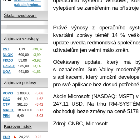
operačního systému Windows, kter
paiza.io/projec...
vylepšení se zaměřením na přístroje 
Škola investování
Právě výnosy z operačního syst
kvartální zprávy téměř 14 % vešk
Zajímavé vzestupy
update uvedla redmondská společnos
uživatelům jen velmi málo změn.
PVT
1,19
+38,37
NLOK
600,00
+3,99
FIXZO
53,00
+3,92
Očekávaný update, který má bý
CZGCE
985,00
+3,14
s označením Sun Valley modernějš
UQA
441,80
+1,61
s aplikacemi, který umožní develop
Zajímavé poklesy
pro své aplikace bez dosud potřebné
VOW3
1 800,00
-5,06
Akcie Microsoft (NASDAQ: MSFT) v p
CSG
441,60
-4,62
247,11 USD. Na trhu RM-SYSTÉM
CTP
361,20
-3,42
MATTE
18 600,00
-3,13
obchodují beze změny na ceně 5178
PEN
6,40
-3,03
Zdroj: CNBC, Microsoft
Kurzovní lístek
EUR
24,265
-0,22