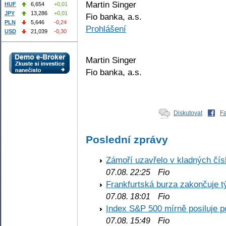
Martin Singer
HUF
6,654
+0,01
JPY
13,286
+0,01
Fio banka, a.s.
PLN
5,646
-0,24
Prohlášení
USD
21,039
-0,30
Martin Singer
Fio banka, a.s.
Diskutovat
F
Poslední zprávy
Zámoří uzavřelo v kladných č
Fio
07.08. 22:25
Frankfurtská burza zakončuje 
Fio
07.08. 18:01
Index S&P 500 mírně posiluje p
Fio
07.08. 15:49