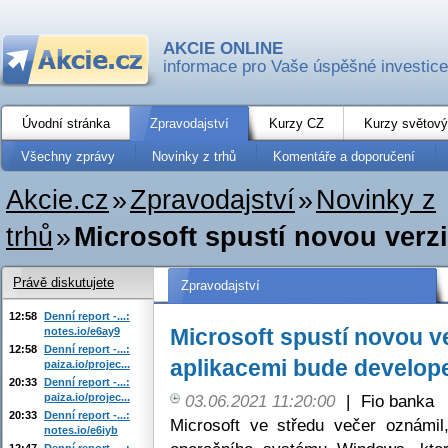
AKCIE ONLINE
informace pro Vaše úspěšné investice
Úvodní stránka
Zpravodajství
Kurzy CZ
Kurzy světový
Všechny zprávy
Novinky z trhů
Komentáře a doporučení
Akcie.cz
»
Zpravodajství
»
Novinky z
trhů
»
Microsoft spustí novou verz
Právě diskutujete
Zpravodajství
12:58
Denní report -...:
Microsoft spustí novou 
notes.io/e6ay9
12:58
Denní report -...:
aplikacemi bude develope
paiza.io/projec...
20:33
Denní report -...:
paiza.io/projec...
03.06.2021 11:20:00
|
Fio banka
20:33
Denní report -...:
Microsoft ve středu večer oznámil
notes.io/e6iyb
12:47
Denní report -...: