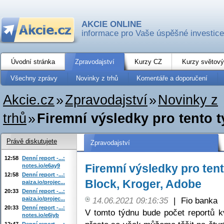
AKCIE ONLINE
informace pro Vaše úspěšné investice
Úvodní stránka
Zpravodajství
Kurzy CZ
Kurzy světový
Všechny zprávy
Novinky z trhů
Komentáře a doporučení
Akcie.cz
»
Zpravodajství
»
Novinky z
trhů
»
Firemní výsledky pro tento t
Právě diskutujete
Zpravodajství
12:58
Denní report -...:
Firemní výsledky pro ten
notes.io/e6ay9
12:58
Denní report -...:
Block, Kroger, Adobe
paiza.io/projec...
20:33
Denní report -...:
paiza.io/projec...
14.06.2021 09:16:35
|
Fio banka
20:33
Denní report -...:
V tomto týdnu bude počet reportů kv
notes.io/e6iyb
12:47
Denní report -...: