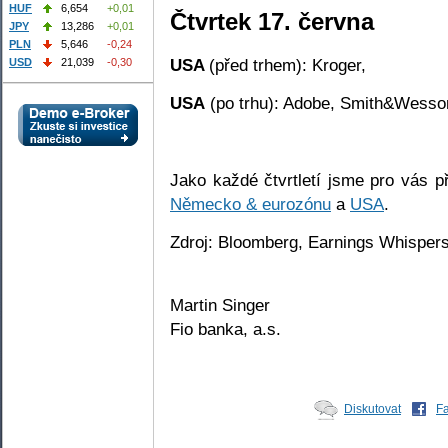
HUF
6,654
+0,01
Čtvrtek 17. června
JPY
13,286
+0,01
PLN
5,646
-0,24
USA
(před trhem): Kroger,
USD
21,039
-0,30
USA
(po trhu): Adobe, Smith&Wesso
Jako každé čtvrtletí jsme pro vás p
Německo & eurozónu
a
USA
.
Zdroj: Bloomberg, Earnings Whisper
Martin Singer
Fio banka, a.s.
Diskutovat
F