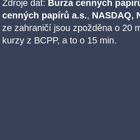
Zdroje dat:
Burza cenných papírů
cenných papírů a.s.
,
NASDAQ, N
ze zahraničí jsou zpožděna o 20 m
kurzy z BCPP, a to o 15 min.