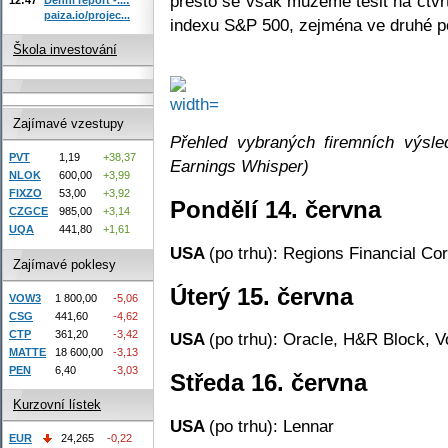
přesto se však můžeme těšit na čtvr
paiza.io/projec...
indexu S&P 500, zejména ve druhé po
Škola investování
Zajímavé vzestupy
Přehled vybraných firemních výsled
PVT
1,19
+38,37
Earnings Whisper)
NLOK
600,00
+3,99
FIXZO
53,00
+3,92
Pondělí 14. června
CZGCE
985,00
+3,14
UQA
441,80
+1,61
USA
(po trhu): Regions Financial Cor
Zajímavé poklesy
Úterý 15. června
VOW3
1 800,00
-5,06
CSG
441,60
-4,62
CTP
361,20
-3,42
USA
(po trhu): Oracle, H&R Block, V
MATTE
18 600,00
-3,13
PEN
6,40
-3,03
Středa 16. června
Kurzovní lístek
USA
(po trhu): Lennar
EUR
24,265
-0,22