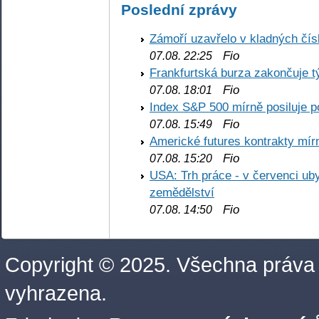
Poslední zprávy
Zámoří uzavřelo v kladných č
Fio
07.08. 22:25
Frankfurtská burza zakončuje 
Fio
07.08. 18:01
Index S&P 500 mírně posiluje p
Fio
07.08. 15:49
Americké futures kontrakty mírn
Fio
07.08. 15:20
USA: Trh práce - v červenci ub
zemědělství
Fio
07.08. 14:50
Copyright © 2025. Všechna práva
vyhrazena.