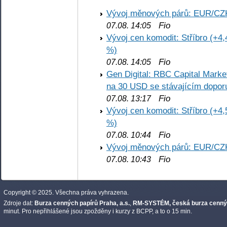
Vývoj měnových párů: EUR/CZ
Fio
07.08. 14:05
Vývoj cen komodit: Stříbro (+4,
%)
Fio
07.08. 14:05
Gen Digital: RBC Capital Marke
na 30 USD se stávajícím dopo
Fio
07.08. 13:17
Vývoj cen komodit: Stříbro (+4,
%)
Fio
07.08. 10:44
Vývoj měnových párů: EUR/CZ
Fio
07.08. 10:43
Copyright © 2025. Všechna práva vyhrazena.
Zdroje dat:
Burza cenných papírů Praha, a.s.
,
RM-SYSTÉM, česká burza cennýc
minut. Pro nepřihlášené jsou zpožděny i kurzy z BCPP, a to o 15 min.