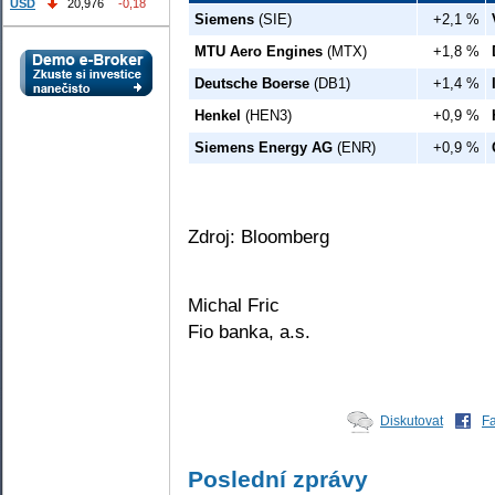
USD
20,976
-0,18
Siemens
(SIE)
+2,1 %
MTU Aero Engines
(MTX)
+1,8 %
Deutsche Boerse
(DB1)
+1,4 %
Henkel
(HEN3)
+0,9 %
Siemens Energy AG
(ENR)
+0,9 %
Zdroj: Bloomberg
Michal Fric
Fio banka, a.s.
Diskutovat
F
Poslední zprávy