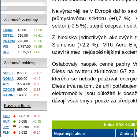
Nejvýrazněji se v Evropě dařilo se
průmyslovému sektoru (+0,7 %). V
Zajímavé vzestupy
sektor (-0,5 %), stejně odepsal i sekt
EMAN
43,00
+7,50
DETEL
710,00
+6,61
Z hlediska jednotlivých akciových t
PRAPM
228,00
+5,56
Siemensu (+2,2 %), MTU Aero Engi
VIG
1 797,00
+5,09
uzavírá mezi nejúspěšnějšími akcie
RBI
1 575,50
+4,61
Zajímavé poklesy
Oslabovaly naopak cenné papíry V
Diess na twitteru zkritizoval G7 za
SHELL
877,00
-10,33
kterého se nebude používat energie
NOKIA
200,00
-4,40
ATS
3 504,00
-2,56
Diess trvá na tom, že uhlí potřebujem
CZGCE
955,00
-2,15
elektromobily jsou důležité k dosa
KARIN
140,00
-2,10
dávají však smysl pouze za předpokl
Kurzovní lístek
EUR
24,210
-0,08
HUF
6,655
+0,35
Index DAX +0,36 
JPY
13,288
0,00
PLN
5,632
-0,24
Nejsilnější akcie
Změna