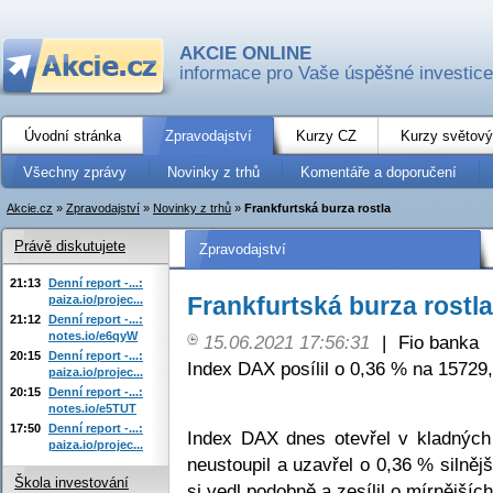
AKCIE ONLINE
informace pro Vaše úspěšné investice
Úvodní stránka
Zpravodajství
Kurzy CZ
Kurzy světový
Všechny zprávy
Novinky z trhů
Komentáře a doporučení
Akcie.cz
»
Zpravodajství
»
Novinky z trhů
»
Frankfurtská burza rostla
Právě diskutujete
Zpravodajství
21:13
Denní report -...:
Frankfurtská burza rostla
paiza.io/projec...
21:12
Denní report -...:
notes.io/e6qyW
15.06.2021 17:56:31
|
Fio banka
20:15
Denní report -...:
Index DAX posílil o 0,36 % na 15729,
paiza.io/projec...
20:15
Denní report -...:
notes.io/e5TUT
17:50
Denní report -...:
Index DAX dnes otevřel v kladných
paiza.io/projec...
neustoupil a uzavřel o 0,36 % siln
Škola investování
si vedl podobně a zesílil o mírnějšíc