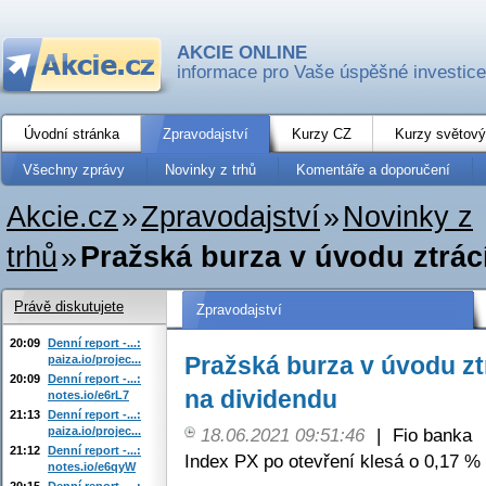
AKCIE ONLINE
informace pro Vaše úspěšné investice
Úvodní stránka
Zpravodajství
Kurzy CZ
Kurzy světový
Všechny zprávy
Novinky z trhů
Komentáře a doporučení
Akcie.cz
»
Zpravodajství
»
Novinky z
trhů
»
Pražská burza v úvodu ztrácí
Právě diskutujete
Zpravodajství
20:09
Denní report -...:
Pražská burza v úvodu ztr
paiza.io/projec...
20:09
Denní report -...:
na dividendu
notes.io/e6rL7
21:13
Denní report -...:
paiza.io/projec...
18.06.2021 09:51:46
|
Fio banka
21:12
Denní report -...:
Index PX po otevření klesá o 0,17 % 
notes.io/e6qyW
20:15
Denní report -...: