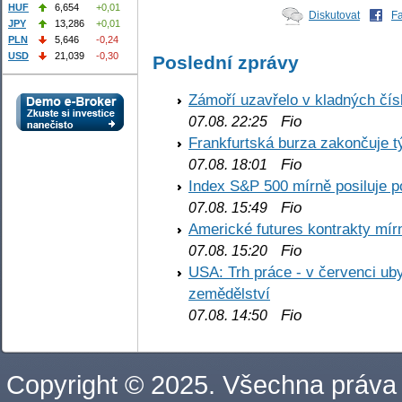
HUF
6,654
+0,01
Diskutovat
F
JPY
13,286
+0,01
PLN
5,646
-0,24
USD
21,039
-0,30
Poslední zprávy
Zámoří uzavřelo v kladných č
Fio
07.08. 22:25
Frankfurtská burza zakončuje 
Fio
07.08. 18:01
Index S&P 500 mírně posiluje p
Fio
07.08. 15:49
Americké futures kontrakty mírn
Fio
07.08. 15:20
USA: Trh práce - v červenci ub
zemědělství
Fio
07.08. 14:50
Copyright © 2025. Všechna práva