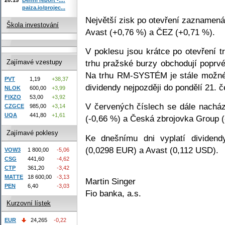
paiza.io/projec...
Největší zisk po otevření zaznamená
Škola investování
Avast (+0,76 %) a ČEZ (+0,71 %).
V poklesu jsou krátce po otevření t
trhu pražské burzy obchodují poprvé
Zajímavé vzestupy
Na trhu RM-SYSTÉM je stále možné 
PVT
1,19
+38,37
dividendy nejpozději do pondělí 21. č
NLOK
600,00
+3,99
FIXZO
53,00
+3,92
V červených číslech se dále nacház
CZGCE
985,00
+3,14
UQA
441,80
+1,61
(-0,66 %) a Česká zbrojovka Group (
Zajímavé poklesy
Ke dnešnímu dni vyplatí dividend
(0,0298 EUR) a Avast (0,112 USD).
VOW3
1 800,00
-5,06
CSG
441,60
-4,62
CTP
361,20
-3,42
MATTE
18 600,00
-3,13
Martin Singer
PEN
6,40
-3,03
Fio banka, a.s.
Kurzovní lístek
EUR
24,265
-0,22