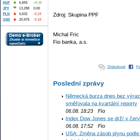
HUF
6,655
+0,35
JPY
13,288
0,00
Zdroj: Skupina PPF
PLN
5,632
-0,24
USD
20,976
-0,18
Michal Fric
Fio banka, a.s.
Diskutovat
F
Poslední zprávy
Německá burza dnes bez výrazn
směřovala na kvartální reporty
Fio
06.08. 18:23
Index Dow Jones se drží v čer
Fio
06.08. 17:52
USA: Změna zásob plynu podle E