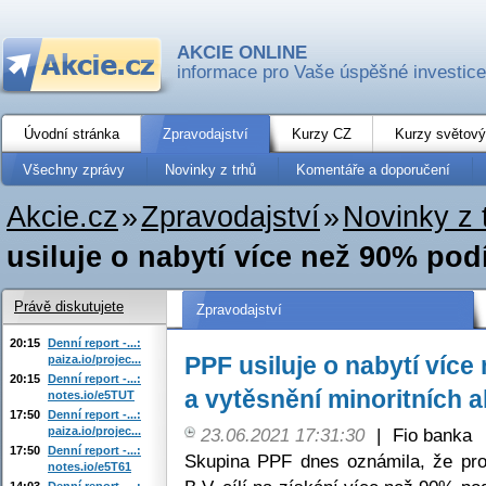
AKCIE ONLINE
informace pro Vaše úspěšné investice
Úvodní stránka
Zpravodajství
Kurzy CZ
Kurzy světový
Všechny zprávy
Novinky z trhů
Komentáře a doporučení
Akcie.cz
»
Zpravodajství
»
Novinky z 
usiluje o nabytí více než 90% podí
Právě diskutujete
Zpravodajství
20:15
Denní report -...:
PPF usiluje o nabytí víc
paiza.io/projec...
20:15
Denní report -...:
a vytěsnění minoritních 
notes.io/e5TUT
17:50
Denní report -...:
paiza.io/projec...
23.06.2021 17:31:30
|
Fio banka
17:50
Denní report -...:
Skupina PPF dnes oznámila, že pro
notes.io/e5T61
14:03
Denní report -...: