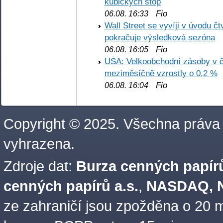
kubických stop
Fio
06.08. 16:33
Wall Street se vyvíji v úvodu 
pokračuje výsledková sezóna
Fio
06.08. 16:05
USA: Velkoobchodní zásoby v č
meziměsíčně vzrostly o 0,2 %
Fio
06.08. 16:04
Copyright © 2025. Všechna práva
vyhrazena.
Zdroje dat:
Burza cenných papírů
cenných papírů a.s.
,
NASDAQ, N
ze zahraničí jsou zpožděna o 20 m