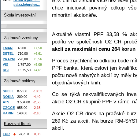
B.V. cílí na získání více než 90% p
paiza.io/projec...
chce iniciovat povinný odkup vše
minoritní akcionáře.
Škola investování
Aktuálně vlastní PPF 83,58 % ak
Zajímavé vzestupy
podílu ve společnosti O2 CR pro
akcií za maximální cenu 264 korun 
EMAN
43,00
+7,50
DETEL
710,00
+6,61
PRAPM
228,00
+5,56
Proces zrychleného odkupu bude mít 
VIG
1 797,00
+5,09
PPF banka, která osloví jen kvalifi
RBI
1 575,50
+4,61
počtu nově nabytých akcií by měly 
Zajímavé poklesy
objednávkových knih.
SHELL
877,00
-10,33
Co se týká nekvalifikovaných inve
NOKIA
200,00
-4,40
akcie O2 CR skupině PPF v rámci ná
ATS
3 504,00
-2,56
CZGCE
955,00
-2,15
Akcie O2 CR dnes na pražské burz
KARIN
140,00
-2,10
269 Kč za akcii. Na burze RM-SYST
Kurzovní lístek
akcii.
EUR
24,210
-0,08