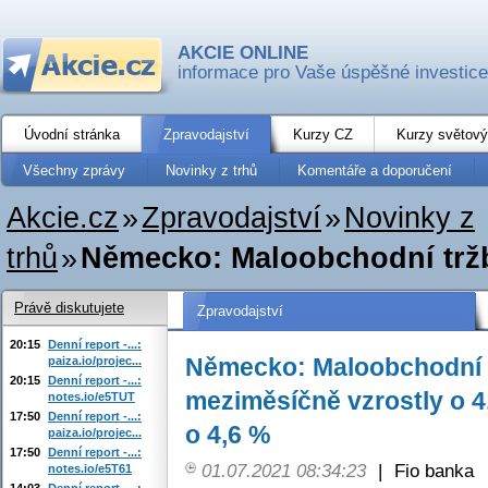
AKCIE ONLINE
informace pro Vaše úspěšné investice
Úvodní stránka
Zpravodajství
Kurzy CZ
Kurzy světový
Všechny zprávy
Novinky z trhů
Komentáře a doporučení
Akcie.cz
»
Zpravodajství
»
Novinky z
trhů
»
Německo: Maloobchodní tržby
Právě diskutujete
Zpravodajství
20:15
Denní report -...:
Německo: Maloobchodní t
paiza.io/projec...
20:15
Denní report -...:
meziměsíčně vzrostly o 4
notes.io/e5TUT
17:50
Denní report -...:
o 4,6 %
paiza.io/projec...
17:50
Denní report -...:
01.07.2021 08:34:23
|
Fio banka
notes.io/e5T61
14:03
Denní report -...: