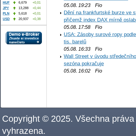
HUF
6,679
+0,01
Fio
05.08. 19:23
JPY
13,288
+0,44
Dění na frankfurtské burze ve s
PLN
5,618
+0,01
přičemž index DAX mírně oslabi
USD
20,937
+0,38
Fio
05.08. 17:58
USA: Zásoby surové ropy podle 
tis. barelů
Fio
05.08. 16:33
Wall Street v úvodu středečníh
sezóna pokračuje
Fio
05.08. 16:02
Copyright © 2025. Všechna práva
vyhrazena.