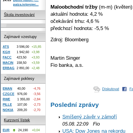
paiza.io/projec...
Maloobchodní tržby
(m-m) (květen)
aktuální hodnota: 4,2 %
Škola investování
očekávání trhu: 4,6 %
předchozí hodnota: -5,5 %
Zajímavé vzestupy
Zdroj: Bloomberg
ATS
3 596,00
+15,85
KGH
1 942,60
+3,98
Martin Singer
FACC
423,50
+3,93
MACIN
158,50
+3,59
Fio banka, a.s.
ERBAG
2 891,00
+2,48
Zajímavé poklesy
EMAN
40,00
-4,76
Diskutovat
F
CZGCE
976,00
-3,56
RWE
1 355,00
-2,84
Poslední zprávy
PILLE
107,00
-2,73
NOKIA
209,20
-2,70
Smíšený závěr v zámoří
Kurzovní lístek
Fio
05.08. 22:09
USA: Dow Jones na rekordu
EUR
24,190
+0,04