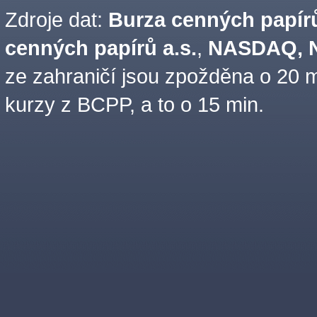
Zdroje dat:
Burza cenných papírů
cenných papírů a.s.
,
NASDAQ, N
ze zahraničí jsou zpožděna o 20 m
kurzy z BCPP, a to o 15 min.