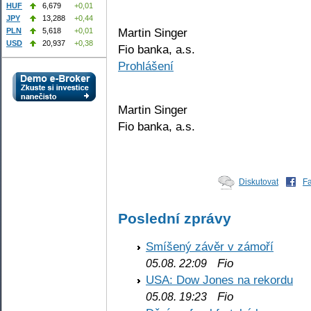
HUF
6,679
+0,01
JPY
13,288
+0,44
Martin Singer
PLN
5,618
+0,01
USD
20,937
+0,38
Fio banka, a.s.
Prohlášení
Martin Singer
Fio banka, a.s.
Diskutovat
F
Poslední zprávy
Smíšený závěr v zámoří
Fio
05.08. 22:09
USA: Dow Jones na rekordu
Fio
05.08. 19:23