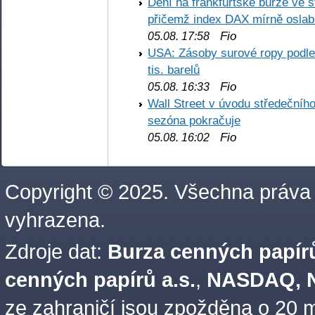
Dění na frankfurtské burze ve s
přičemž index DAX mírně oslabi
Fio
05.08. 17:58
USA: Zásoby surové ropy podle 
tis. barelů
Fio
05.08. 16:33
Wall Street v úvodu středečníh
sezóna pokračuje
Fio
05.08. 16:02
Copyright © 2025. Všechna práva
vyhrazena.
Zdroje dat:
Burza cenných papírů
cenných papírů a.s.
,
NASDAQ, N
ze zahraničí jsou zpožděna o 20 m