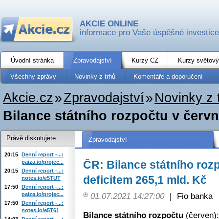
AKCIE ONLINE
informace pro Vaše úspěšné investice
Úvodní stránka
Zpravodajství
Kurzy CZ
Kurzy světový
Všechny zprávy
Novinky z trhů
Komentáře a doporučení
Akcie.cz
»
Zpravodajství
»
Novinky z 
Bilance státního rozpočtu v červnu
Právě diskutujete
Zpravodajství
20:15
Denní report -...:
ČR: Bilance státního roz
paiza.io/projec...
20:15
Denní report -...:
deficitem 265,1 mld. Kč
notes.io/e5TUT
17:50
Denní report -...:
paiza.io/projec...
01.07.2021 14:27:00
|
Fio banka
17:50
Denní report -...:
notes.io/e5T61
Bilance státního rozpočtu
(červen):
14:03
Denní report -...: