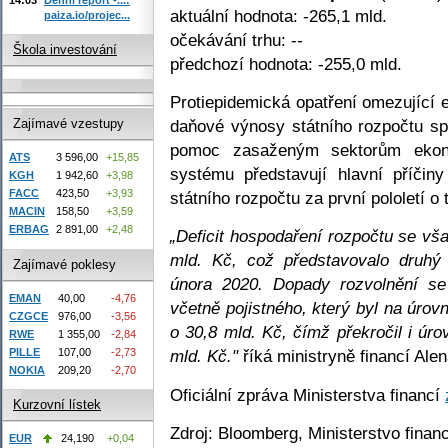
aktuální hodnota: -265,1 mld.
paiza.io/projec...
očekávání trhu: --
Škola investování
předchozí hodnota: -255,0 mld.
Protiepidemická opatření omezující 
daňové výnosy státního rozpočtu s
Zajímavé vzestupy
pomoc zasaženým sektorům ekono
ATS
3 596,00
+15,85
systému představují hlavní příčin
KGH
1 942,60
+3,98
FACC
423,50
+3,93
státního rozpočtu za první pololetí o
MACIN
158,50
+3,59
ERBAG
2 891,00
+2,48
„Deficit hospodaření rozpočtu se vša
mld. Kč, což představovalo druhý
Zajímavé poklesy
února 2020. Dopady rozvolnění se
EMAN
40,00
-4,76
včetně pojistného, který byl na úrov
CZGCE
976,00
-3,56
o 30,8 mld. Kč, čímž překročil i úr
RWE
1 355,00
-2,84
PILLE
107,00
-2,73
mld. Kč."
říká ministryně financí Ale
NOKIA
209,20
-2,70
Oficiální zpráva Ministerstva financí
Kurzovní lístek
Zdroj: Bloomberg, Ministerstvo finan
EUR
24,190
+0,04