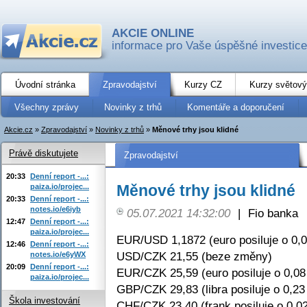
AKCIE ONLINE
informace pro Vaše úspěšné investice
Úvodní stránka
Zpravodajství
Kurzy CZ
Kurzy světový
Všechny zprávy
Novinky z trhů
Komentáře a doporučení
Akcie.cz
»
Zpravodajství
»
Novinky z trhů
»
Měnové trhy jsou klidné
Právě diskutujete
Zpravodajství
20:33
Denní report -...:
Měnové trhy jsou klidné
paiza.io/projec...
20:33
Denní report -...:
notes.io/e6iyb
05.07.2021 14:32:00
|
Fio banka
12:47
Denní report -...:
paiza.io/projec...
EUR/USD 1,1872 (euro posiluje o 0,
12:46
Denní report -...:
USD/CZK 21,55 (beze změny)
notes.io/e6yWX
20:09
Denní report -...:
EUR/CZK 25,59 (euro posiluje o 0,0
paiza.io/projec...
GBP/CZK 29,83 (libra posiluje o 0,23
Škola investování
CHF/CZK 23,40 (frank posiluje o 0,0