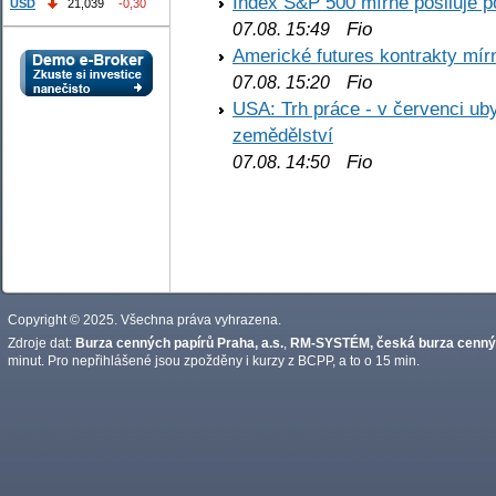
Index S&P 500 mírně posiluje p
USD
21,039
-0,30
Fio
07.08. 15:49
Americké futures kontrakty mírn
Fio
07.08. 15:20
USA: Trh práce - v červenci ub
zemědělství
Fio
07.08. 14:50
Copyright © 2025. Všechna práva vyhrazena.
Zdroje dat:
Burza cenných papírů Praha, a.s.
,
RM-SYSTÉM, česká burza cennýc
minut. Pro nepřihlášené jsou zpožděny i kurzy z BCPP, a to o 15 min.