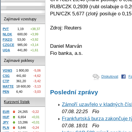
RUB/CZK 0,2939 (rubl oslabuje o 0,
PLN/CZK 5,677 (zlotý posiluje o 0,1
Zajímavé vzestupy
Zdroj: Reuters
PVT
1,19
+38,37
NLOK
600,00
+3,99
FIXZO
53,00
+3,92
Daniel Marván
CZGCE
985,00
+3,14
UQA
441,80
+1,61
Fio banka, a.s.
Zajímavé poklesy
VOW3
1 800,00
-5,06
CSG
441,60
-4,62
Diskutovat
F
CTP
361,20
-3,42
MATTE
18 600,00
-3,13
Poslední zprávy
PEN
6,40
-3,03
Kurzovní lístek
Zámoří uzavřelo v kladných č
Fio
07.08. 22:25
EUR
24,265
-0,22
HUF
6,654
+0,01
Frankfurtská burza zakončuje 
JPY
13,286
+0,01
Fio
07.08. 18:01
PLN
5,646
-0,24