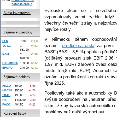
notes.io/e6aQb
Evropské akcie se z největšíh
Škola investování
vzpamatovaly velmi rychle, když
všechny čtvrteční ztráty a nejztráto
nejvíce rostly.
Zajímavé vzestupy
V Německu během obchodován
PEN
7,30
+14,06
oznámil
předběžná čísla
za první 
VOW3
1
+4,51
881,20
BASF (BAS; +3,5 %) spolu s předbě
KGH
2
+2,49
(očištěný provozní zisk EBIT 2,36
020,00
BABMMCIU
169,00
+2,42
1,97 mld. EUR) zároveň zvedl celo
EFORU
340,00
+2,41
místo 5-5,8 mld. EUR). Automobilk
oznámila prodloužení kontraktu stáv
Zajímavé poklesy
října 2025.
FIXZO
50,00
-5,66
MACIN
150,00
-4,76
Posilovaly také akcie automobilky
SKAB
493,00
-4,27
zvýšili doporučení na „neutral“ pře
RBI
1 505,50
-3,80
FACC
404,50
-3,23
s tím, že by bavorská automobilka m
problémy než další výrobci aut.
Kurzovní lístek