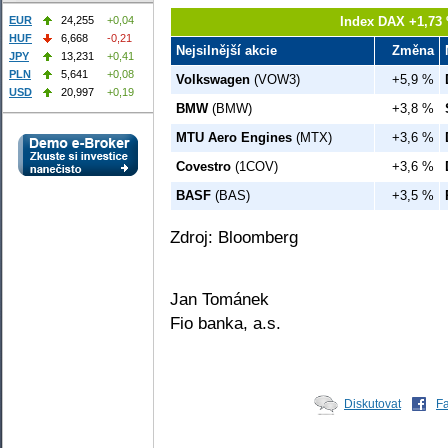
Index DAX +1,73 
EUR
24,255
+0,04
HUF
6,668
-0,21
Nejsilnější akcie
Změna
JPY
13,231
+0,41
PLN
5,641
+0,08
Volkswagen
(VOW3)
+5,9 %
USD
20,997
+0,19
BMW
(BMW)
+3,8 %
MTU Aero Engines
(MTX)
+3,6 %
Covestro
(1COV)
+3,6 %
BASF
(BAS)
+3,5 %
Zdroj: Bloomberg
Jan Tománek
Fio banka, a.s.
Diskutovat
F