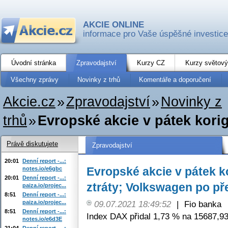
AKCIE ONLINE
informace pro Vaše úspěšné investice
Úvodní stránka
Zpravodajství
Kurzy CZ
Kurzy světový
Všechny zprávy
Novinky z trhů
Komentáře a doporučení
Akcie.cz
»
Zpravodajství
»
Novinky z
trhů
»
Evropské akcie v pátek korigo
Právě diskutujete
Zpravodajství
20:01
Denní report -...:
Evropské akcie v pátek ko
notes.io/e6gbc
20:01
Denní report -...:
ztráty; Volkswagen po p
paiza.io/projec...
8:51
Denní report -...:
paiza.io/projec...
09.07.2021 18:49:52
|
Fio banka
8:51
Denní report -...:
Index DAX přidal 1,73 % na 15687,93
notes.io/e6d3E
21:04
Denní report -...: