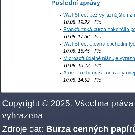
Poslední zprávy
Wall Street bez výraznějších z
Fio
10.08. 19:22
Frankfurtská burza zakončila p
Fio
10.08. 17:56
Wall Street otevírá obchodní t
Fio
10.08. 15:45
Microsoft údajně plánuje výrazn
Fio
10.08. 15:22
Americké futures kontrakty odep
Fio
10.08. 14:52
Copyright © 2025. Všechna práva
vyhrazena.
Zdroje dat:
Burza cenných papírů