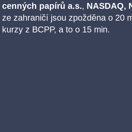
cenných papírů a.s.
,
NASDAQ, N
ze zahraničí jsou zpožděna o 20 m
kurzy z BCPP, a to o 15 min.