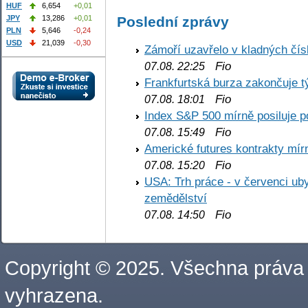
HUF
6,654
+0,01
Poslední zprávy
JPY
13,286
+0,01
PLN
5,646
-0,24
USD
21,039
-0,30
Zámoří uzavřelo v kladných č
Fio
07.08. 22:25
Frankfurtská burza zakončuje 
Fio
07.08. 18:01
Index S&P 500 mírně posiluje p
Fio
07.08. 15:49
Americké futures kontrakty mírn
Fio
07.08. 15:20
USA: Trh práce - v červenci ub
zemědělství
Fio
07.08. 14:50
Copyright © 2025. Všechna práva
vyhrazena.