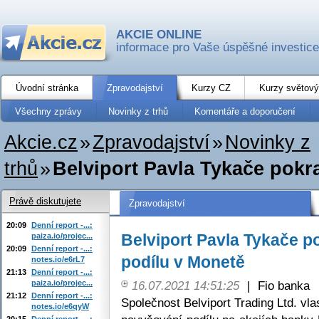
AKCIE ONLINE
informace pro Vaše úspěšné investice
Úvodní stránka
Zpravodajství
Kurzy CZ
Kurzy světový
Všechny zprávy
Novinky z trhů
Komentáře a doporučení
Akcie.cz
»
Zpravodajství
»
Novinky z
trhů
»
Belviport Pavla Tykače pokra
Právě diskutujete
Zpravodajství
20:09
Denní report -...:
Belviport Pavla Tykače p
paiza.io/projec...
20:09
Denní report -...:
podílu v Monetě
notes.io/e6rL7
21:13
Denní report -...:
paiza.io/projec...
16.07.2021 14:51:25
|
Fio banka
21:12
Denní report -...:
Společnost Belviport Trading Ltd. v
notes.io/e6qyW
20:15
Denní report -...: