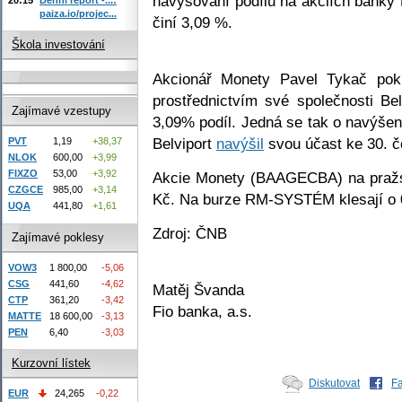
navyšování podílu na akciích banky
paiza.io/projec...
činí 3,09 %.
Škola investování
Akcionář Monety Pavel Tykač pok
prostřednictvím své společnosti Bel
Zajímavé vzestupy
3,09% podíl. Jedná se tak o navýšen
Belviport
navýšil
svou účast ke 30. č
PVT
1,19
+38,37
NLOK
600,00
+3,99
FIXZO
53,00
+3,92
Akcie Monety (BAAGECBA) na pražsk
CZGCE
985,00
+3,14
Kč. Na burze RM-SYSTÉM klesají o 
UQA
441,80
+1,61
Zdroj: ČNB
Zajímavé poklesy
VOW3
1 800,00
-5,06
CSG
441,60
-4,62
Matěj Švanda
CTP
361,20
-3,42
Fio banka, a.s.
MATTE
18 600,00
-3,13
PEN
6,40
-3,03
Kurzovní lístek
Diskutovat
F
EUR
24,265
-0,22