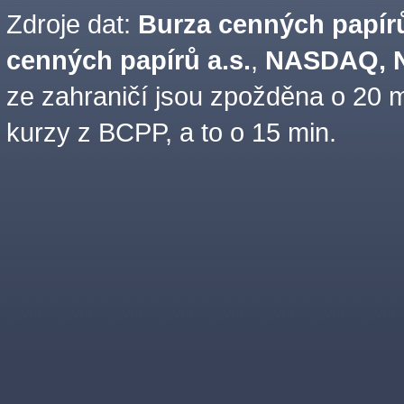
Zdroje dat:
Burza cenných papírů
cenných papírů a.s.
,
NASDAQ, N
ze zahraničí jsou zpožděna o 20 m
kurzy z BCPP, a to o 15 min.