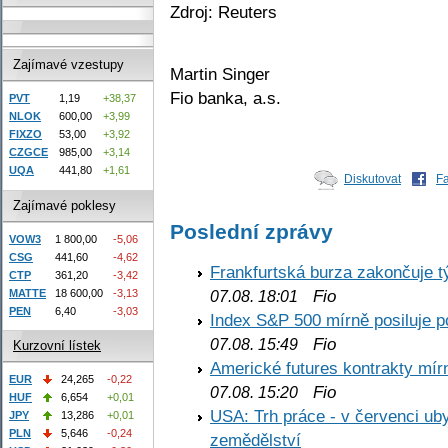
Zdroj: Reuters
Zajímavé vzestupy
Martin Singer
Fio banka, a.s.
PVT
1,19
+38,37
NLOK
600,00
+3,99
FIXZO
53,00
+3,92
CZGCE
985,00
+3,14
UQA
441,80
+1,61
Diskutovat
F
Zajímavé poklesy
Poslední zprávy
VOW3
1 800,00
-5,06
CSG
441,60
-4,62
Frankfurtská burza zakončuje 
CTP
361,20
-3,42
Fio
MATTE
18 600,00
-3,13
07.08. 18:01
PEN
6,40
-3,03
Index S&P 500 mírně posiluje p
Fio
07.08. 15:49
Kurzovní lístek
Americké futures kontrakty mírn
EUR
24,265
-0,22
Fio
07.08. 15:20
HUF
6,654
+0,01
USA: Trh práce - v červenci ub
JPY
13,286
+0,01
PLN
5,646
-0,24
zemědělství