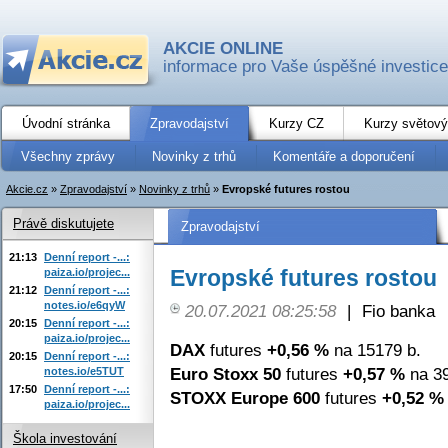
AKCIE ONLINE
informace pro Vaše úspěšné investice
Úvodní stránka
Zpravodajství
Kurzy CZ
Kurzy světový
Všechny zprávy
Novinky z trhů
Komentáře a doporučení
Akcie.cz
»
Zpravodajství
»
Novinky z trhů
»
Evropské futures rostou
Právě diskutujete
Zpravodajství
21:13
Denní report -...:
Evropské futures rostou
paiza.io/projec...
21:12
Denní report -...:
notes.io/e6qyW
20.07.2021 08:25:58
|
Fio banka
20:15
Denní report -...:
paiza.io/projec...
DAX
futures
+0,56 %
na 15179 b.
20:15
Denní report -...:
Euro Stoxx 50
futures
+0,57 %
na 39
notes.io/e5TUT
17:50
Denní report -...:
STOXX Europe 600
futures
+0,52 %
paiza.io/projec...
Škola investování