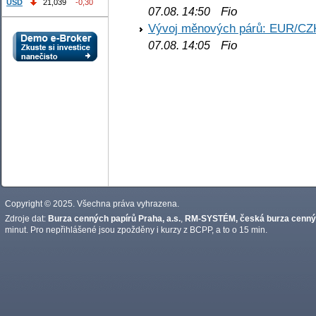
USD
21,039
-0,30
Fio
07.08. 14:50
Vývoj měnových párů: EUR/CZ
Fio
07.08. 14:05
Copyright © 2025. Všechna práva vyhrazena.
Zdroje dat:
Burza cenných papírů Praha, a.s.
,
RM-SYSTÉM, česká burza cennýc
minut. Pro nepřihlášené jsou zpožděny i kurzy z BCPP, a to o 15 min.