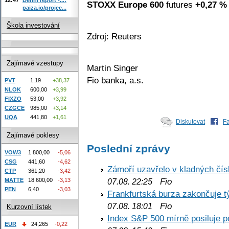
STOXX Europe 600
futures
+0,27 %
paiza.io/projec...
Škola investování
Zdroj: Reuters
Zajímavé vzestupy
Martin Singer
Fio banka, a.s.
PVT
1,19
+38,37
NLOK
600,00
+3,99
FIXZO
53,00
+3,92
CZGCE
985,00
+3,14
UQA
441,80
+1,61
Diskutovat
F
Zajímavé poklesy
Poslední zprávy
VOW3
1 800,00
-5,06
CSG
441,60
-4,62
Zámoří uzavřelo v kladných č
CTP
361,20
-3,42
Fio
MATTE
18 600,00
-3,13
07.08. 22:25
PEN
6,40
-3,03
Frankfurtská burza zakončuje 
Fio
07.08. 18:01
Kurzovní lístek
Index S&P 500 mírně posiluje p
EUR
24,265
-0,22