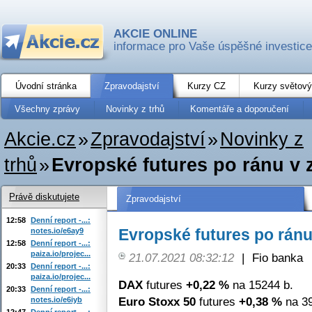
AKCIE ONLINE
informace pro Vaše úspěšné investice
Úvodní stránka
Zpravodajství
Kurzy CZ
Kurzy světový
Všechny zprávy
Novinky z trhů
Komentáře a doporučení
Akcie.cz
»
Zpravodajství
»
Novinky z
trhů
»
Evropské futures po ránu v 
Právě diskutujete
Zpravodajství
12:58
Denní report -...:
Evropské futures po ránu
notes.io/e6ay9
12:58
Denní report -...:
paiza.io/projec...
21.07.2021 08:32:12
|
Fio banka
20:33
Denní report -...:
paiza.io/projec...
DAX
futures
+0,22 %
na 15244 b.
20:33
Denní report -...:
Euro Stoxx 50
futures
+0,38 %
na 39
notes.io/e6iyb
12:47
Denní report -...: