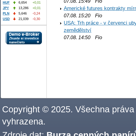
Fio
07.08. 15:49
HUF
6,654
+0,01
Americké futures kontrakty mírn
JPY
13,286
+0,01
PLN
5,646
-0,24
Fio
07.08. 15:20
USD
21,039
-0,30
USA: Trh práce - v červenci ub
zemědělství
Fio
07.08. 14:50
Copyright © 2025. Všechna práva
vyhrazena.
Zdroje dat:
Burza cenných papírů