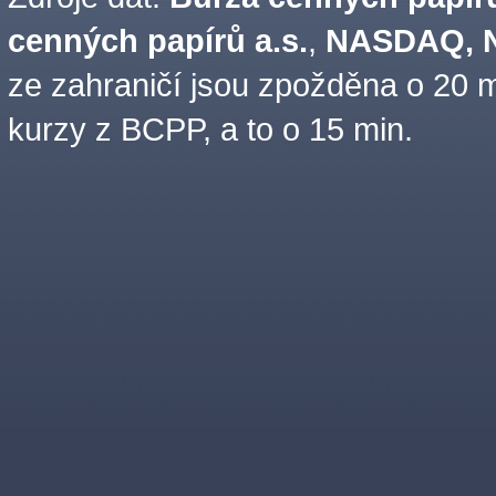
cenných papírů a.s.
,
NASDAQ, N
ze zahraničí jsou zpožděna o 20 m
kurzy z BCPP, a to o 15 min.