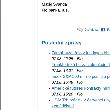
Matěj Švanda
Fio banka, a.s.
Diskutovat
F
Poslední zprávy
Zámoří uzavřelo v kladných č
Fio
07.08. 22:25
Frankfurtská burza zakončuje 
Fio
07.08. 18:01
Index S&P 500 mírně posiluje p
Fio
07.08. 15:49
Americké futures kontrakty mírn
Fio
07.08. 15:20
USA: Trh práce - v červenci ub
zemědělství