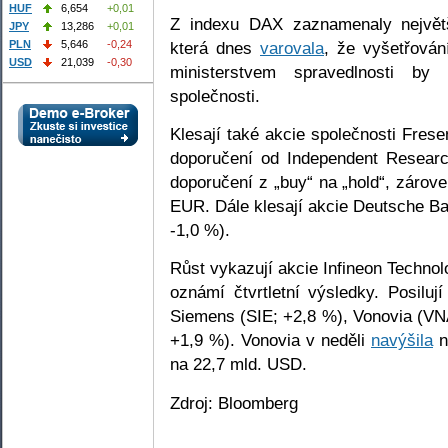
HUF
6,654
+0,01
Z indexu DAX zaznamenaly největší
JPY
13,286
+0,01
která dnes
varovala
, že vyšetřován
PLN
5,646
-0,24
USD
21,039
-0,30
ministerstvem spravedlnosti by
společnosti.
Klesají také akcie společnosti Frese
doporučení od Independent Research
doporučení z „buy“ na „hold“, zárov
EUR. Dále klesají akcie Deutsche B
-1,0 %).
Růst vykazují akcie Infineon Technol
oznámí čtvrtletní výsledky. Posilu
Siemens (SIE; +2,8 %), Vonovia (V
+1,9 %). Vonovia v neděli
navýšila
n
na 22,7 mld. USD.
Zdroj: Bloomberg