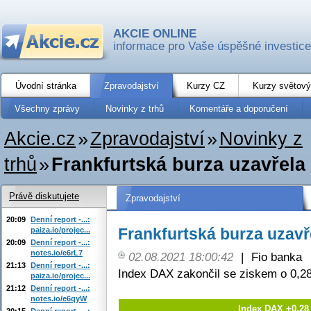
AKCIE ONLINE
informace pro Vaše úspěšné investice
Úvodní stránka
Zpravodajství
Kurzy CZ
Kurzy světový
Všechny zprávy
Novinky z trhů
Komentáře a doporučení
Akcie.cz
»
Zpravodajství
»
Novinky z
trhů
»
Frankfurtská burza uzavřela
Právě diskutujete
Zpravodajství
20:09
Denní report -...:
Frankfurtská burza uzavř
paiza.io/projec...
20:09
Denní report -...:
notes.io/e6rL7
02.08.2021 18:00:42
|
Fio banka
21:13
Denní report -...:
Index DAX zakončil se ziskem o 0,2
paiza.io/projec...
21:12
Denní report -...:
notes.io/e6qyW
Index DAX +0,28
20:15
Denní report -...: