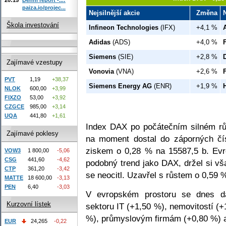
paiza.io/projec...
Nejsilnější akcie
Změna
Škola investování
Infineon Technologies
(IFX)
+4,1 %
Adidas
(ADS)
+4,0 %
Siemens
(SIE)
+2,8 %
Zajímavé vzestupy
Vonovia
(VNA)
+2,6 %
PVT
1,19
+38,37
Siemens Energy AG
(ENR)
+1,9 %
NLOK
600,00
+3,99
FIXZO
53,00
+3,92
CZGCE
985,00
+3,14
UQA
441,80
+1,61
Index DAX po počátečním silném růs
Zajímavé poklesy
na moment dostal do záporných čís
ziskem o 0,28 % na 15587,5 b. Ev
VOW3
1 800,00
-5,06
CSG
441,60
-4,62
podobný trend jako DAX, držel si vš
CTP
361,20
-3,42
se neocitl. Uzavřel s růstem o 0,59 
MATTE
18 600,00
-3,13
PEN
6,40
-3,03
V evropském prostoru se dnes da
Kurzovní lístek
sektoru IT (+1,50 %), nemovitostí (
%), průmyslovým firmám (+0,80 %) a
EUR
24,265
-0,22