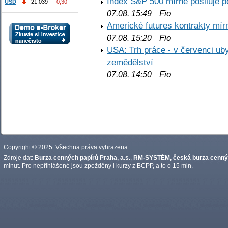
Index S&P 500 mírně posiluje p
USD
21,039
-0,30
Fio
07.08. 15:49
Americké futures kontrakty mírn
Fio
07.08. 15:20
USA: Trh práce - v červenci ub
zemědělství
Fio
07.08. 14:50
Copyright © 2025. Všechna práva vyhrazena.
Zdroje dat:
Burza cenných papírů Praha, a.s.
,
RM-SYSTÉM, česká burza cennýc
minut. Pro nepřihlášené jsou zpožděny i kurzy z BCPP, a to o 15 min.