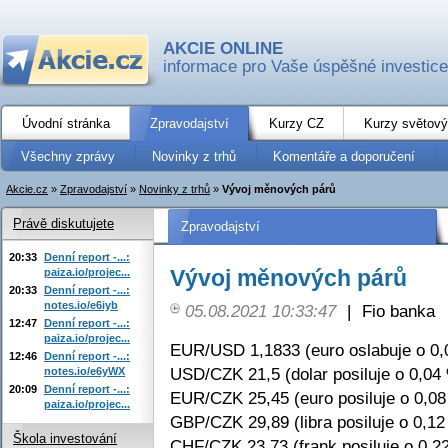
AKCIE ONLINE
informace pro Vaše úspěšné investice
Úvodní stránka
Zpravodajství
Kurzy CZ
Kurzy světový
Všechny zprávy
Novinky z trhů
Komentáře a doporučení
Akcie.cz
»
Zpravodajství
»
Novinky z trhů
»
Vývoj měnových párů
Právě diskutujete
Zpravodajství
20:33
Denní report -...:
Vývoj měnových párů
paiza.io/projec...
20:33
Denní report -...:
notes.io/e6iyb
05.08.2021 10:33:47
|
Fio banka
12:47
Denní report -...:
paiza.io/projec...
EUR/USD 1,1833 (euro oslabuje o 0,
12:46
Denní report -...:
USD/CZK 21,5 (dolar posiluje o 0,04
notes.io/e6yWX
20:09
Denní report -...:
EUR/CZK 25,45 (euro posiluje o 0,0
paiza.io/projec...
GBP/CZK 29,89 (libra posiluje o 0,12
Škola investování
CHF/CZK 23,73 (frank posiluje o 0,2