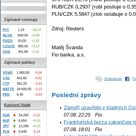
RUB/CZK 0,2937 (rubl posiluje o 0,3
PLN/CZK 5,5847 (zlotı oslabuje o 0,
Zajímavé vzestupy
Zdroj: Reuters
PVT
1,19
+38,37
NLOK
600,00
+3,99
FIXZO
53,00
+3,92
Matěj Švanda
CZGCE
985,00
+3,14
UQA
441,80
+1,61
Fio banka, a.s.
Zajímavé poklesy
VOW3
1 800,00
-5,06
CSG
441,60
-4,62
Diskutovat
F
CTP
361,20
-3,42
MATTE
18 600,00
-3,13
Poslední zprávy
PEN
6,40
-3,03
Kurzovní lístek
Zámoří uzavřelo v kladných č
Fio
07.08. 22:25
EUR
24,265
-0,22
HUF
6,654
+0,01
Frankfurtská burza zakončuje 
JPY
13,286
+0,01
Fio
07.08. 18:01
PLN
5,646
-0,24