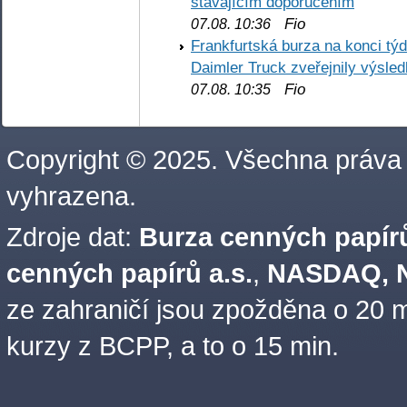
stávajícím doporučením
Fio
07.08. 10:36
Frankfurtská burza na konci týd
Daimler Truck zveřejnily výsle
Fio
07.08. 10:35
Copyright © 2025. Všechna práva
vyhrazena.
Zdroje dat:
Burza cenných papírů
cenných papírů a.s.
,
NASDAQ, N
ze zahraničí jsou zpožděna o 20 m
kurzy z BCPP, a to o 15 min.