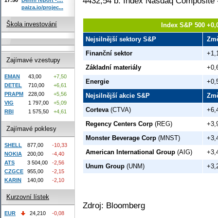
4432,54 b. Index Nasdaq Composite 
paiza.io/projec...
Škola investování
Index S&P 500 +0,
Nejsilnější sektory S&P
Zm
Finanční sektor
+1,
Zajímavé vzestupy
Základní materiály
+0,
EMAN
43,00
+7,50
Energie
+0,
DETEL
710,00
+6,61
PRAPM
228,00
+5,56
Nejsilnější akcie S&P
Zm
VIG
1 797,00
+5,09
Corteva
(CTVA)
+6,
RBI
1 575,50
+4,61
Regency Centers Corp
(REG)
+3,
Zajímavé poklesy
Monster Beverage Corp
(MNST)
+3,
SHELL
877,00
-10,33
American International Group
(AIG)
+3,
NOKIA
200,00
-4,40
ATS
3 504,00
-2,56
Unum Group
(UNM)
+3,
CZGCE
955,00
-2,15
KARIN
140,00
-2,10
Kurzovní lístek
Zdroj: Bloomberg
EUR
24,210
-0,08