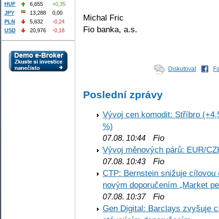
HUF
6,655
+0,35
JPY
13,288
0,00
Michal Fric
PLN
5,632
-0,24
Fio banka, a.s.
USD
20,976
-0,18
Diskutovat
F
Poslední zprávy
Vývoj cen komodit: Stříbro (+4,
%)
Fio
07.08. 10:44
Vývoj měnových párů: EUR/CZ
Fio
07.08. 10:43
CTP: Bernstein snižuje cílovo
novým doporučením „Market pe
Fio
07.08. 10:37
Gen Digital: Barclays zvyšuje