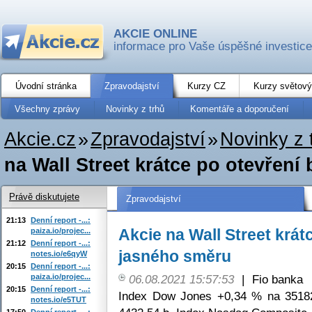
AKCIE ONLINE
informace pro Vaše úspěšné investice
Úvodní stránka
Zpravodajství
Kurzy CZ
Kurzy světový
Všechny zprávy
Novinky z trhů
Komentáře a doporučení
Akcie.cz
»
Zpravodajství
»
Novinky z 
na Wall Street krátce po otevření
Právě diskutujete
Zpravodajství
21:13
Denní report -...:
Akcie na Wall Street krát
paiza.io/projec...
21:12
Denní report -...:
jasného směru
notes.io/e6qyW
20:15
Denní report -...:
paiza.io/projec...
06.08.2021 15:57:53
|
Fio banka
20:15
Denní report -...:
Index Dow Jones +0,34 % na 3518
notes.io/e5TUT
17:50
Denní report -...: