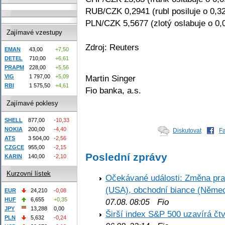
RUB/CZK 0,2941 (rubl posiluje o 0,3
PLN/CZK 5,5677 (zlotý oslabuje o 0,
Zajímavé vzestupy
Zdroj: Reuters
EMAN
43,00
+7,50
DETEL
710,00
+6,61
PRAPM
228,00
+5,56
Martin Singer
VIG
1 797,00
+5,09
RBI
1 575,50
+4,61
Fio banka, a.s.
Zajímavé poklesy
SHELL
877,00
-10,33
NOKIA
200,00
-4,40
Diskutovat
F
ATS
3 504,00
-2,56
CZGCE
955,00
-2,15
Poslední zprávy
KARIN
140,00
-2,10
Kurzovní lístek
Očekávané události: Změna pr
(USA), obchodní biance (Něme
EUR
24,210
-0,08
HUF
6,655
+0,35
Fio
07.08. 08:05
JPY
13,288
0,00
Širší index S&P 500 uzavírá čt
PLN
5,632
-0,24