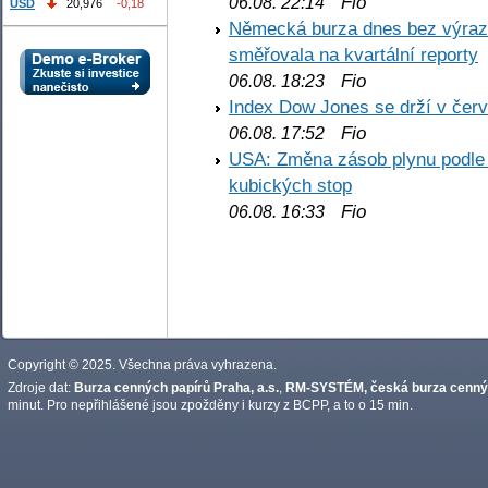
Fio
06.08. 22:14
USD
20,976
-0,18
Německá burza dnes bez výrazn
směřovala na kvartální reporty
Fio
06.08. 18:23
Index Dow Jones se drží v čer
Fio
06.08. 17:52
USA: Změna zásob plynu podle E
kubických stop
Fio
06.08. 16:33
Copyright © 2025. Všechna práva vyhrazena.
Zdroje dat:
Burza cenných papírů Praha, a.s.
,
RM-SYSTÉM, česká burza cennýc
minut. Pro nepřihlášené jsou zpožděny i kurzy z BCPP, a to o 15 min.