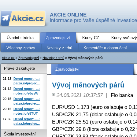
AKCIE ONLINE
informace pro Vaše úspěšné investice
Úvodní stránka
Zpravodajství
Kurzy CZ
Kurzy světový
Všechny zprávy
Novinky z trhů
Komentáře a doporučení
Akcie.cz
»
Zpravodajství
»
Novinky z trhů
»
Vývoj měnových párů
Právě diskutujete
Zpravodajství
21:13
Denní report -...:
Vývoj měnových párů
paiza.io/projec...
21:12
Denní report -...:
notes.io/e6qyW
24.08.2021 10:37:57
|
Fio banka
20:15
Denní report -...:
paiza.io/projec...
EUR/USD 1,173 (euro oslabuje o 0,1
20:15
Denní report -...:
USD/CZK 21,75 (dolar oslabuje o 0,
notes.io/e5TUT
17:50
Denní report -...:
EUR/CZK 25,51 (euro oslabuje o 0,1
paiza.io/projec...
GBP/CZK 29,8 (libra oslabuje o 0,22
Škola investování
CHF/CZK 23,83 (frank oslabuje o 0,