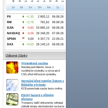
1d
5d
1m
3m
6m
1y
PX
+1,30
2 805,12
06.08.26
RM
+2,78
781,62
06.08.26
DJIA
-0,85
53 885,10
06.08.26
NASDAQ
-0,06
26 348,35
07.08.26
SP500
0,00
4 357,73
22.09.21
DAX
+0,05
26 140,13
06.08.26
Odborné články
Výsledková sezóna
Nasdaq pod tlakem, luxus s
rozdílnými výsledky a vývoj akcií
CSG před klíčovými výsledky
Varování před ropným šokem z
Blízkého východu
ECB ponechala sazby beze změny
Etický hazard v přímém
přenosu
Trumpovy další dokumenty odhalují
zběsilé tempo obchodování na burze