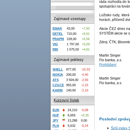
ráda rozhodla do k
spolupráci na továr
Ložisko rudy, kter
Zajímavé vzestupy
horách, přičemž dvě
Akcie ČEZ dnes na
EMAN
43,00
+7,50
SYSTÉM akcie se st
DETEL
710,00
+6,61
PRAPM
228,00
+5,56
Zdroj: ČTK, Bloom
VIG
1 797,00
+5,09
RBI
1 575,50
+4,61
Martin Singer
Zajímavé poklesy
Fio banka, a.s.
Prohlášení
SHELL
877,00
-10,33
NOKIA
200,00
-4,40
Martin Singer
ATS
3 504,00
-2,56
Fio banka, a.s.
CZGCE
955,00
-2,15
KARIN
140,00
-2,10
Kurzovní lístek
EUR
24,210
-0,08
HUF
6,655
+0,35
Poslední zpráv
JPY
13,288
0,00
PLN
5,632
-0,24
Širší index 