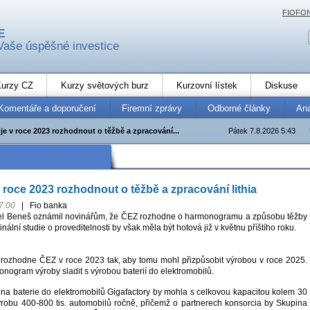
FIOFO
E
Vaše úspěšné investice
urzy CZ
Kurzy světových burz
Kurzovní lístek
Diskuse
Komentáře a doporučení
Firemní zprávy
Odborné články
An
e v roce 2023 rozhodnout o těžbě a zpracování...
Pátek 7.8.2026 5:43
 roce 2023 rozhodnout o těžbě a zpracování lithia
7:00
|
Fio banka
el Beneš oznámil novinářům, že ČEZ rozhodne o harmonogramu a způsobu těžby
Finální studie o proveditelnosti by však měla být hotová již v květnu příštího roku.
a rozhodne ČEZ v roce 2023 tak, aby tomu mohl přizpůsobit výrobou v roce 2025.
nogram výroby sladit s výrobou baterií do elektromobilů.
na baterie do elektromobilů Gigafactory by mohla s celkovou kapacitou kolem 30
robu 400-800 tis. automobilů ročně, přičemž o partnerech konsorcia by Skupina