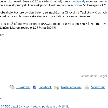
once roku, uvedl Beneš. ČEZ a vláda již minulý měsíc
podepsaly
momorandum o
ně a ministr průmyslu Havlíček potvrdil jednání se společnostmi Volkswagen a LG.
á obsahuje kov pro výrobu baterií, se nachází na Cínovci na Teplicku v Krušných
 třetiny zásob leží na české straně a zbylá třetina na straně německé.
 trhu pražské burzy s tickerem BAACEZ rostou o 0,74 % na 678 Kč. Na trhu RM-
ejným tickerem rostou o 1,27 % na 680 Kč.
berg
Autor: Martin Singer
Diskutovat
Facebook
Poslat emailem
Vytisknout
y
S&P 500 uzavírá čtvrteční seanci poklesem o -0,18 %.