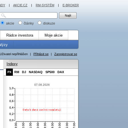
NDY
|
AKCIE.CZ
|
RM-SYSTÉM
|
E-BROKER
akcie
články
diskuze
Rádce investora
Moje akcie
alýzy
Uživatel nepřihlášen
|
Přihlásit se
|
Zaregistrovat se
Indexy
PX
RM
DJ
NASDAQ
SP500
DAX
07.08.2026