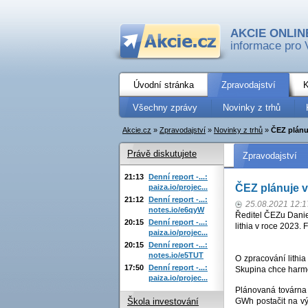
AKCIE ONLIN
informace pro 
Úvodní stránka
Zpravodajství
K
Všechny zprávy
Novinky z trhů
Akcie.cz
»
Zpravodajství
»
Novinky z trhů
»
ČEZ plánuj
Právě diskutujete
Zpravodajství
21:13
Denní report -...:
ČEZ plánuje v
paiza.io/projec...
21:12
Denní report -...:
25.08.2021 12:1
notes.io/e6qyW
Ředitel ČEZu Dani
20:15
Denní report -...:
lithia v roce 2023. 
paiza.io/projec...
20:15
Denní report -...:
notes.io/e5TUT
O zpracování lithi
17:50
Denní report -...:
Skupina chce harmo
paiza.io/projec...
Plánovaná továrna 
GWh postačit na vý
Škola investování