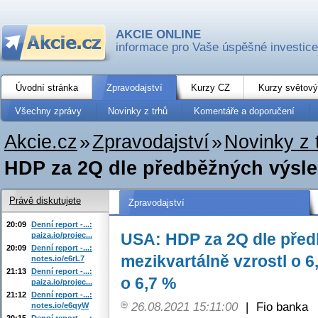
AKCIE ONLINE
informace pro Vaše úspěšné investice
Úvodní stránka
Zpravodajství
Kurzy CZ
Kurzy světový
Všechny zprávy
Novinky z trhů
Komentáře a doporučení
Akcie.cz
»
Zpravodajství
»
Novinky z 
HDP za 2Q dle předběžných výsled
Právě diskutujete
Zpravodajství
20:09
Denní report -...:
USA: HDP za 2Q dle pře
paiza.io/projec...
20:09
Denní report -...:
mezikvartálně vzrostl o 6
notes.io/e6rL7
21:13
Denní report -...:
o 6,7 %
paiza.io/projec...
21:12
Denní report -...:
26.08.2021 15:11:00
|
Fio banka
notes.io/e6qyW
20:15
Denní report -...: