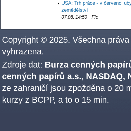
USA: Trh práce - v červenci ub
zemědělství
Fio
07.08. 14:50
Copyright © 2025. Všechna práva
vyhrazena.
Zdroje dat:
Burza cenných papírů
cenných papírů a.s.
,
NASDAQ, N
ze zahraničí jsou zpožděna o 20 m
kurzy z BCPP, a to o 15 min.