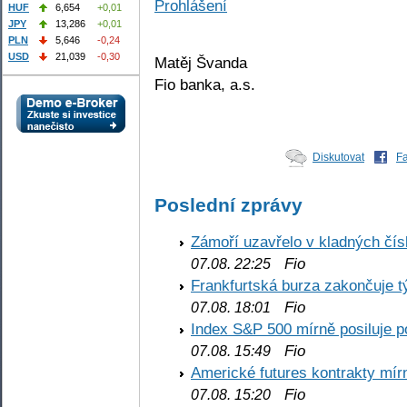
Prohlášení
HUF
6,654
+0,01
JPY
13,286
+0,01
PLN
5,646
-0,24
USD
21,039
-0,30
Matěj Švanda
Fio banka, a.s.
Diskutovat
F
Poslední zprávy
Zámoří uzavřelo v kladných č
Fio
07.08. 22:25
Frankfurtská burza zakončuje 
Fio
07.08. 18:01
Index S&P 500 mírně posiluje p
Fio
07.08. 15:49
Americké futures kontrakty mírn
Fio
07.08. 15:20