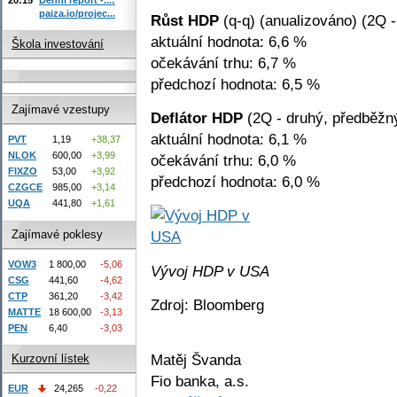
paiza.io/projec...
Růst HDP
(q-q) (anualizováno) (2Q -
aktuální hodnota: 6,6 %
Škola investování
očekávání trhu: 6,7 %
předchozí hodnota: 6,5 %
Zajímavé vzestupy
Deflátor HDP
(2Q - druhý, předběžn
aktuální hodnota: 6,1 %
PVT
1,19
+38,37
NLOK
600,00
+3,99
očekávání trhu: 6,0 %
FIXZO
53,00
+3,92
předchozí hodnota: 6,0 %
CZGCE
985,00
+3,14
UQA
441,80
+1,61
Zajímavé poklesy
VOW3
1 800,00
-5,06
Vývoj HDP v USA
CSG
441,60
-4,62
CTP
361,20
-3,42
Zdroj: Bloomberg
MATTE
18 600,00
-3,13
PEN
6,40
-3,03
Matěj Švanda
Kurzovní lístek
Fio banka, a.s.
EUR
24,265
-0,22