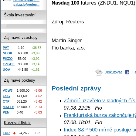
Nasdaq 100
futures (ZNDU1, NQU1
paiza.io/projec...
Škola investování
Zdroj: Reuters
Zajímavé vzestupy
Martin Singer
Fio banka, a.s.
PVT
1,19
+38,37
NLOK
600,00
+3,99
FIXZO
53,00
+3,92
CZGCE
985,00
+3,14
UQA
441,80
+1,61
Diskutovat
F
Zajímavé poklesy
Poslední zprávy
VOW3
1 800,00
-5,06
CSG
441,60
-4,62
Zámoří uzavřelo v kladných č
CTP
361,20
-3,42
Fio
MATTE
18 600,00
-3,13
07.08. 22:25
PEN
6,40
-3,03
Frankfurtská burza zakončuje 
Fio
07.08. 18:01
Kurzovní lístek
Index S&P 500 mírně posiluje p
EUR
24,265
-0,22