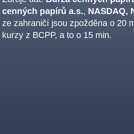
cenných papírů a.s.
,
NASDAQ, N
ze zahraničí jsou zpožděna o 20 m
kurzy z BCPP, a to o 15 min.