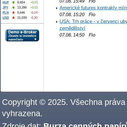
Fio
07.08. 15:49
HUF
6,654
+0,01
Americké futures kontrakty mírn
JPY
13,286
+0,01
PLN
5,646
-0,24
Fio
07.08. 15:20
USD
21,039
-0,30
USA: Trh práce - v červenci ub
zemědělství
Fio
07.08. 14:50
Copyright © 2025. Všechna práva
vyhrazena.
Zdroje dat:
Burza cenných papírů