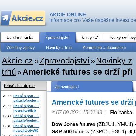
AKCIE ONLINE
informace pro Vaše úspěšné investice
Úvodní stránka
Zpravodajství
Kurzy CZ
Kurzy světový
Všechny zprávy
Novinky z trhů
Komentáře a doporučení
Akcie.cz
»
Zpravodajství
»
Novinky z
trhů
»
Americké futures se drží při
Právě diskutujete
Zpravodajství
20:33
Denní report -...:
Americké futures se drží 
paiza.io/projec...
20:33
Denní report -...:
notes.io/e6iyb
07.09.2021 15:02:43
|
Fio banka
12:47
Denní report -...:
paiza.io/projec...
Dow Jones
futures (ZDJU1, YMU1)
12:46
Denní report -...:
S&P 500
futures (ZSPU1, ESU1)
-0,
notes.io/e6yWX
20:09
Denní report -...: