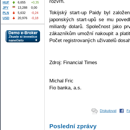
rozvrh.
HUF
6,655
+0,35
JPY
13,288
0,00
Tokijský start-up Paidy byl založ
PLN
5,632
-0,24
USD
20,976
-0,18
japonských start-upů se mu povedl
miliardy dolarů. Společnost jako pr
zákazníkům umožní nakoupit a plati
Počet registrovaných uživatelů dosah
Zdroj: Financial Times
Michal Fric
Fio banka, a.s.
Diskutovat
F
Poslední zprávy