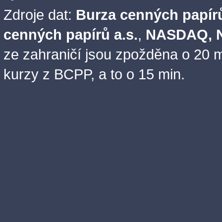
Zdroje dat:
Burza cenných papírů
cenných papírů a.s.
,
NASDAQ, N
ze zahraničí jsou zpožděna o 20 m
kurzy z BCPP, a to o 15 min.