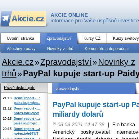
AKCIE ONLINE
informace pro Vaše úspěšné investice
Úvodní stránka
Zpravodajství
Kurzy CZ
Kurzy světový
Všechny zprávy
Novinky z trhů
Komentáře a doporučení
Akcie.cz
»
Zpravodajství
»
Novinky z
trhů
»
PayPal kupuje start-up Paidy, 
Právě diskutujete
Zpravodajství
21:13
Denní report -...:
PayPal kupuje start-up Pai
paiza.io/projec...
21:12
Denní report -...:
miliardy dolarů
notes.io/e6qyW
20:15
Denní report -...:
paiza.io/projec...
08.09.2021 14:47:38
|
Fio banka
20:15
Denní report -...:
Americký poskytovatel internet
notes.io/e5TUT
17:50
Denní report -...: