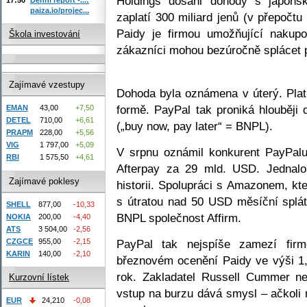
Holdings dosáhl dohody s japons
paiza.io/projec...
zaplatí 300 miliard jenů (v přepočtu 
Paidy je firmou umožňující nakupo
Škola investování
zákazníci mohou bezúročně splácet p
Zajímavé vzestupy
Dohoda byla oznámena v úterý. Plat
formě. PayPal tak proniká hlouběji 
EMAN
43,00
+7,50
DETEL
710,00
+6,61
(„buy now, pay later“ = BNPL).
PRAPM
228,00
+5,56
VIG
1 797,00
+5,09
V srpnu oznámil konkurent PayPalu,
RBI
1 575,50
+4,61
Afterpay za 29 mld. USD. Jednalo 
Zajímavé poklesy
historii. Spolupráci s Amazonem, k
s útratou nad 50 USD měsíční splát
SHELL
877,00
-10,33
BNPL společnost Affirm.
NOKIA
200,00
-4,40
ATS
3 504,00
-2,56
CZGCE
955,00
-2,15
PayPal tak nejspíše zamezí fir
KARIN
140,00
-2,10
březnovém ocenění Paidy ve výši 1
rok. Zakladatel Russell Cummer ne
Kurzovní lístek
vstup na burzu dává smysl – ačkoli
EUR
24,210
-0,08