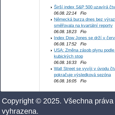
Širší index S&P 500 uzavírá čt
Fio
06.08. 22:14
Německá burza dnes bez výrazn
směřovala na kvartální reporty
Fio
06.08. 18:23
Index Dow Jones se drží v čer
Fio
06.08. 17:52
USA: Změna zásob plynu podle E
kubických stop
Fio
06.08. 16:33
Wall Street se vyvíji v úvodu 
pokračuje výsledková sezóna
Fio
06.08. 16:05
Copyright © 2025. Všechna práva
vyhrazena.