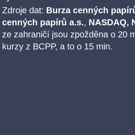
Zdroje dat:
Burza cenných papírů
cenných papírů a.s.
,
NASDAQ, N
ze zahraničí jsou zpožděna o 20 m
kurzy z BCPP, a to o 15 min.