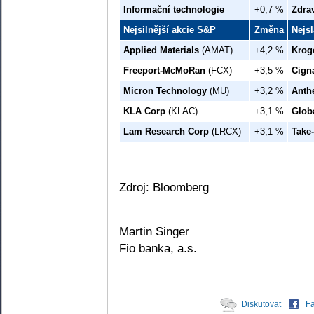
Informační technologie
+0,7 %
Zdra
Nejsilnější akcie S&P
Změna
Nejs
Applied Materials
(AMAT)
+4,2 %
Krog
Freeport-McMoRan
(FCX)
+3,5 %
Cign
Micron Technology
(MU)
+3,2 %
Anth
KLA Corp
(KLAC)
+3,1 %
Glob
Lam Research Corp
(LRCX)
+3,1 %
Take-
Zdroj: Bloomberg
Martin Singer
Fio banka, a.s.
Diskutovat
F