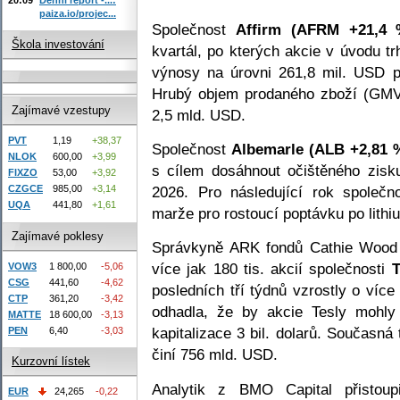
paiza.io/projec...
Společnost
Affirm (AFRM +21,4 
Škola investování
kvartál, po kterých akcie v úvodu tr
výnosy na úrovni 261,8 mil. USD 
Hrubý objem prodaného zboží (GMV)
Zajímavé vzestupy
2,5 mld. USD.
PVT
1,19
+38,37
Společnost
Albemarle (ALB +2,81 
NLOK
600,00
+3,99
s cílem dosáhnout očištěného zisk
FIXZO
53,00
+3,92
2026. Pro následující rok společ
CZGCE
985,00
+3,14
UQA
441,80
+1,61
marže pro rostoucí poptávku po lithiu
Zajímavé poklesy
Správkyně ARK fondů Cathie Wood 
více jak 180 tis. akcií společnosti
T
VOW3
1 800,00
-5,06
CSG
441,60
-4,62
posledních tří týdnů vzrostly o víc
CTP
361,20
-3,42
odhadla, že by akcie Tesly mohl
MATTE
18 600,00
-3,13
kapitalizace 3 bil. dolarů. Současná 
PEN
6,40
-3,03
činí 756 mld. USD.
Kurzovní lístek
Analytik z BMO Capital přistoup
EUR
24,265
-0,22