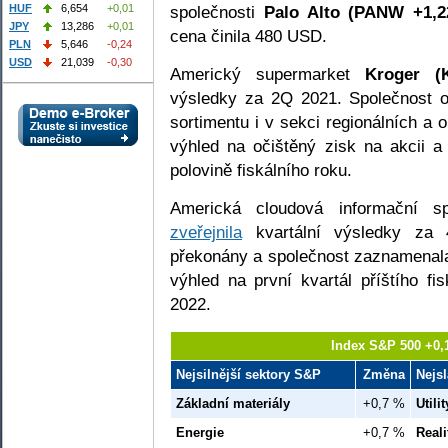
společnosti
Palo Alto (PANW +1,
HUF
6,654
+0,01
JPY
13,286
+0,01
cena činila 480 USD.
PLN
5,646
-0,24
USD
21,039
-0,30
Americký supermarket
Kroger 
výsledky za 2Q 2021. Společnost oz
sortimentu i v sekci regionálních a 
výhled na očištěný zisk na akcii a
polovině fiskálního roku.
Americká cloudová informační s
zveřejnila
kvartální výsledky za 
překonány a společnost zaznamenala 
výhled na první kvartál příštího fi
2022.
Index S&P 500 +0,
Nejsilnější sektory S&P
Změna
Nejs
Základní materiály
+0,7 %
Utilit
Energie
+0,7 %
Reali