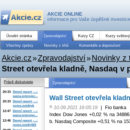
AKCIE ONLINE
informace pro Vaše úspěšné investice
Úvodní stránka
Zpravodajství
Kurzy CZ
Kurzy světový
Všechny zprávy
Novinky z trhů
Komentáře a doporučení
Akcie.cz
»
Zpravodajství
»
Novinky z 
Street otevřela kladně, Nasdaq v 
Právě diskutujete
Zpravodajství
20:33
Denní report -...:
Wall Street otevřela klad
paiza.io/projec...
20:33
Denní report -...:
notes.io/e6iyb
10.09.2021 16:05:19
|
Fio banka
12:47
Denní report -...:
Index Dow Jones +0,02 % na 34886
paiza.io/projec...
b. Nasdaq Composite +0,51 % na 153
12:46
Denní report -...:
notes.io/e6yWX
20:09
Denní report -...: