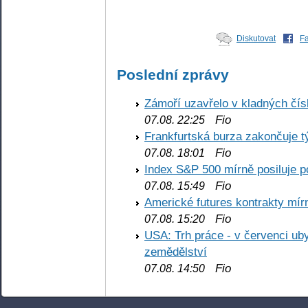
Diskutovat
F
Poslední zprávy
Zámoří uzavřelo v kladných č
Fio
07.08. 22:25
Frankfurtská burza zakončuje 
Fio
07.08. 18:01
Index S&P 500 mírně posiluje p
Fio
07.08. 15:49
Americké futures kontrakty mírn
Fio
07.08. 15:20
USA: Trh práce - v červenci ub
zemědělství
Fio
07.08. 14:50