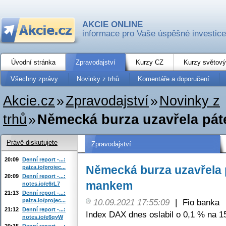
AKCIE ONLINE
informace pro Vaše úspěšné investice
Úvodní stránka
Zpravodajství
Kurzy CZ
Kurzy světový
Všechny zprávy
Novinky z trhů
Komentáře a doporučení
Akcie.cz
»
Zpravodajství
»
Novinky z
trhů
»
Německá burza uzavřela pát
Právě diskutujete
Zpravodajství
20:09
Denní report -...:
Německá burza uzavřela 
paiza.io/projec...
20:09
Denní report -...:
mankem
notes.io/e6rL7
21:13
Denní report -...:
paiza.io/projec...
10.09.2021 17:55:09
|
Fio banka
21:12
Denní report -...:
Index DAX dnes oslabil o 0,1 % na 1
notes.io/e6qyW
20:15
Denní report -...: