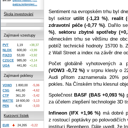
paiza.io/projec...
Sentiment na evropském trhu byl dne
Škola investování
byl sektor
utilit (-1,23 %)
,
realit 
zdravotní péče (-0,77 %)
. Dařilo s
%)
,
sektoru zbytné spotřeby (+0
Zajímavé vzestupy
německém trhu se většinu dne obc
poblíž technické hodnoty 15700 b.
PVT
1,19
+38,37
NLOK
600,00
+3,99
z Wall Street a index na závěr dne o
FIXZO
53,00
+3,92
CZGCE
985,00
+3,14
Počet globálně vyhotovených a 
UQA
441,80
+1,61
(VOW3 -0,72 %)
v srpnu klesly o 2
Zajímavé poklesy
Audi přitom zaznamenala 20% po
pokles. Na Čínském trhu klesnul ob
VOW3
1 800,00
-5,06
CSG
441,60
-4,62
Společnost
BASF (BAS +0,093 %)
p
CTP
361,20
-3,42
MATTE
18 600,00
-3,13
za účelem zlepšení technologie 3D ti
PEN
6,40
-3,03
Infineon
(IFX +1,96 %)
má dobré př
Kurzovní lístek
z rostoucí poptávky po polovodičích
EUR
24,265
-0,22
instituci Berenberg. Dále uvedl, že 