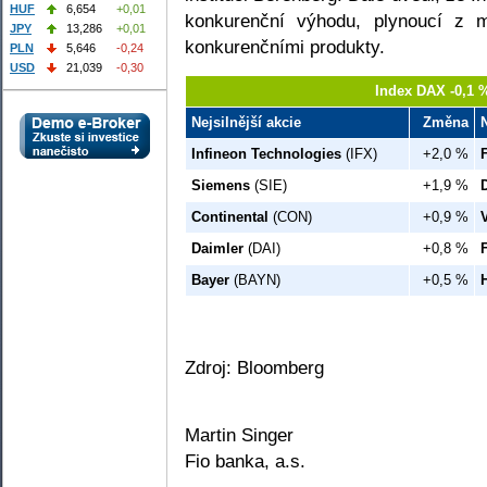
HUF
6,654
+0,01
konkurenční výhodu, plynoucí z m
JPY
13,286
+0,01
konkurenčními produkty.
PLN
5,646
-0,24
USD
21,039
-0,30
Index DAX -0,1 
Nejsilnější akcie
Změna
Infineon Technologies
(IFX)
+2,0 %
Siemens
(SIE)
+1,9 %
Continental
(CON)
+0,9 %
Daimler
(DAI)
+0,8 %
Bayer
(BAYN)
+0,5 %
Zdroj: Bloomberg
Martin Singer
Fio banka, a.s.