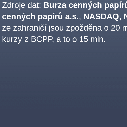
Zdroje dat:
Burza cenných papírů
cenných papírů a.s.
,
NASDAQ, N
ze zahraničí jsou zpožděna o 20 m
kurzy z BCPP, a to o 15 min.