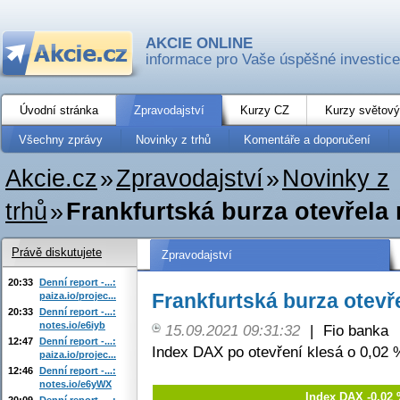
AKCIE ONLINE
informace pro Vaše úspěšné investice
Úvodní stránka
Zpravodajství
Kurzy CZ
Kurzy světový
Všechny zprávy
Novinky z trhů
Komentáře a doporučení
Akcie.cz
»
Zpravodajství
»
Novinky z
trhů
»
Frankfurtská burza otevřela
Právě diskutujete
Zpravodajství
20:33
Denní report -...:
Frankfurtská burza otevř
paiza.io/projec...
20:33
Denní report -...:
notes.io/e6iyb
15.09.2021 09:31:32
|
Fio banka
12:47
Denní report -...:
Index DAX po otevření klesá o 0,02 
paiza.io/projec...
12:46
Denní report -...:
notes.io/e6yWX
Index DAX -0,02 
20:09
Denní report -...: