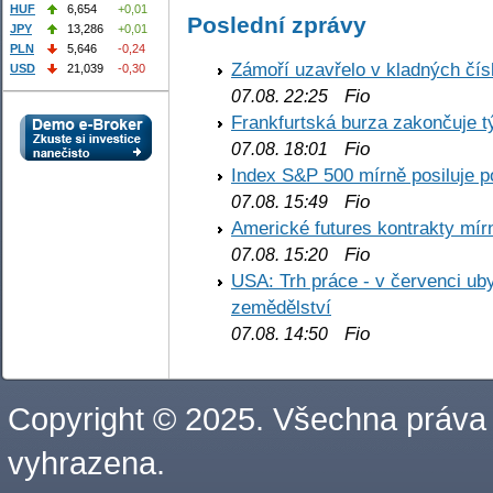
HUF
6,654
+0,01
Poslední zprávy
JPY
13,286
+0,01
PLN
5,646
-0,24
Zámoří uzavřelo v kladných č
USD
21,039
-0,30
Fio
07.08. 22:25
Frankfurtská burza zakončuje 
Fio
07.08. 18:01
Index S&P 500 mírně posiluje p
Fio
07.08. 15:49
Americké futures kontrakty mírn
Fio
07.08. 15:20
USA: Trh práce - v červenci ub
zemědělství
Fio
07.08. 14:50
Copyright © 2025. Všechna práva
vyhrazena.