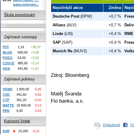
paiza.io/projec...
Nejsilnější akcie
Změna
Nejsl
Škola investování
Deutsche Post
(DPW)
+0,7 %
Fres
Allianz
(ALV)
+0,7 %
Deliv
Linde
(LIN)
+0,4 %
RWE
Zajímavé vzestupy
SAP
(SAP)
+0,4 %
Fres
PVT
1,19
+38,37
Munich Re
(MUV2)
+0,4 %
Volk
NLOK
600,00
+3,99
FIXZO
53,00
+3,92
CZGCE
985,00
+3,14
UQA
441,80
+1,61
Zdroj: Bloomberg
Zajímavé poklesy
VOW3
1 800,00
-5,06
Matěj Švanda
CSG
441,60
-4,62
Fio banka, a.s.
CTP
361,20
-3,42
MATTE
18 600,00
-3,13
PEN
6,40
-3,03
Kurzovní lístek
Diskutovat
F
EUR
24,265
-0,22