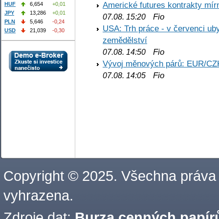
Americké futures kontrakty mírn
HUF
6,654
+0,01
JPY
13,286
+0,01
Fio
07.08. 15:20
PLN
5,646
-0,24
USA: Trh práce - v červenci ub
USD
21,039
-0,30
zemědělství
Fio
07.08. 14:50
Vývoj měnových párů: EUR/CZ
Fio
07.08. 14:05
Copyright © 2025. Všechna práva
vyhrazena.
Zdroje dat:
Burza cenných papírů