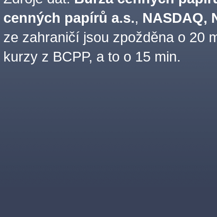
cenných papírů a.s.
,
NASDAQ, N
ze zahraničí jsou zpožděna o 20 m
kurzy z BCPP, a to o 15 min.