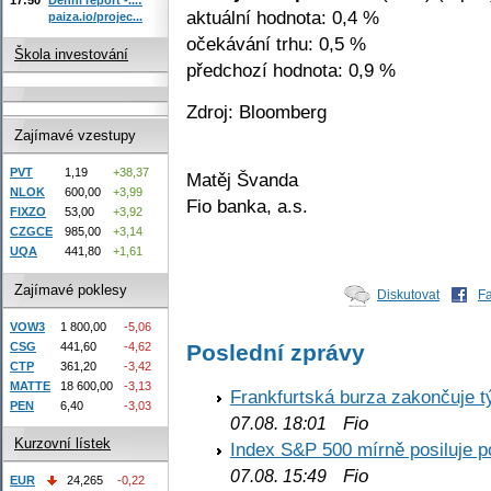
aktuální hodnota: 0,4 %
paiza.io/projec...
očekávání trhu: 0,5 %
Škola investování
předchozí hodnota: 0,9 %
Zdroj: Bloomberg
Zajímavé vzestupy
PVT
1,19
+38,37
Matěj Švanda
NLOK
600,00
+3,99
Fio banka, a.s.
FIXZO
53,00
+3,92
CZGCE
985,00
+3,14
UQA
441,80
+1,61
Zajímavé poklesy
Diskutovat
F
VOW3
1 800,00
-5,06
Poslední zprávy
CSG
441,60
-4,62
CTP
361,20
-3,42
MATTE
18 600,00
-3,13
Frankfurtská burza zakončuje 
PEN
6,40
-3,03
Fio
07.08. 18:01
Kurzovní lístek
Index S&P 500 mírně posiluje p
Fio
07.08. 15:49
EUR
24,265
-0,22