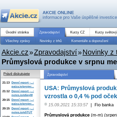
AKCIE ONLINE
informace pro Vaše úspěšné investice
Úvodní stránka
Zpravodajství
Kurzy CZ
Kurzy světový
Všechny zprávy
Novinky z trhů
Komentáře a doporučení
Akcie.cz
»
Zpravodajství
»
Novinky z 
Průmyslová produkce v srpnu mezi
Právě diskutujete
Zpravodajství
21:13
Denní report -...:
USA: Průmyslová produk
paiza.io/projec...
21:12
Denní report -...:
vzrostla o 0,4 % pod oče
notes.io/e6qyW
20:15
Denní report -...:
paiza.io/projec...
15.09.2021 15:33:57
|
Fio banka
20:15
Denní report -...:
notes.io/e5TUT
Průmyslová produkce
(m-m) (srpen
17:50
Denní report -...: