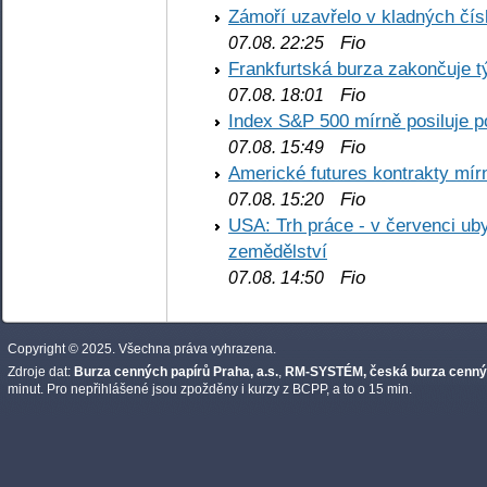
Zámoří uzavřelo v kladných č
Fio
07.08. 22:25
Frankfurtská burza zakončuje 
Fio
07.08. 18:01
Index S&P 500 mírně posiluje p
Fio
07.08. 15:49
Americké futures kontrakty mírn
Fio
07.08. 15:20
USA: Trh práce - v červenci ub
zemědělství
Fio
07.08. 14:50
Copyright © 2025. Všechna práva vyhrazena.
Zdroje dat:
Burza cenných papírů Praha, a.s.
,
RM-SYSTÉM, česká burza cennýc
minut. Pro nepřihlášené jsou zpožděny i kurzy z BCPP, a to o 15 min.