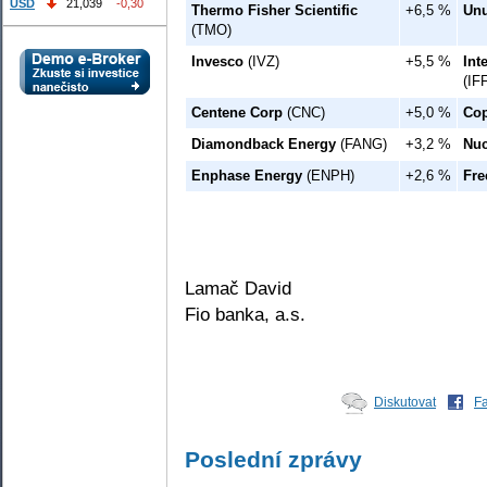
USD
21,039
-0,30
Thermo Fisher Scientific
+6,5 %
Un
(TMO)
Invesco
(IVZ)
+5,5 %
Int
(IF
Centene Corp
(CNC)
+5,0 %
Cop
Diamondback Energy
(FANG)
+3,2 %
Nuc
Enphase Energy
(ENPH)
+2,6 %
Fre
Lamač David
Fio banka, a.s.
Diskutovat
F
Poslední zprávy