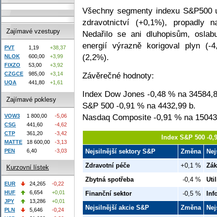
Všechny segmenty indexu S&P500 u
zdravotnictví (+0,1%), propadly n
Zajímavé vzestupy
Nedařilo se ani dluhopisům, oslabu
energií výrazně korigoval plyn (-
PVT
1,19
+38,37
(2,2%).
NLOK
600,00
+3,99
FIXZO
53,00
+3,92
Závěrečné hodnoty:
CZGCE
985,00
+3,14
UQA
441,80
+1,61
Index Dow Jones -0,48 % na 34584,8
Zajímavé poklesy
S&P 500 -0,91 % na 4432,99 b.
Nasdaq Composite -0,91 % na 15043
VOW3
1 800,00
-5,06
CSG
441,60
-4,62
CTP
361,20
-3,42
Index S&P 500 -0,
MATTE
18 600,00
-3,13
Nejsilnější sektory S&P
Změna
Nej
PEN
6,40
-3,03
Zdravotní péče
+0,1 %
Zák
Kurzovní lístek
Zbytná spotřeba
-0,4 %
Util
EUR
24,265
-0,22
HUF
6,654
+0,01
Finanční sektor
-0,5 %
Inf
JPY
13,286
+0,01
Nejsilnější akcie S&P
Změna
Nej
PLN
5,646
-0,24