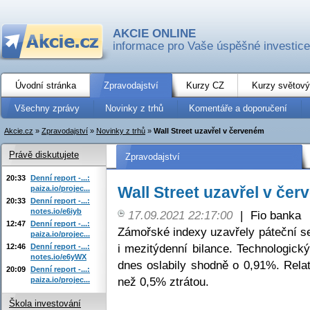
AKCIE ONLINE
informace pro Vaše úspěšné investice
Úvodní stránka
Zpravodajství
Kurzy CZ
Kurzy světový
Všechny zprávy
Novinky z trhů
Komentáře a doporučení
Akcie.cz
»
Zpravodajství
»
Novinky z trhů
»
Wall Street uzavřel v červeném
Právě diskutujete
Zpravodajství
20:33
Denní report -...:
Wall Street uzavřel v če
paiza.io/projec...
20:33
Denní report -...:
notes.io/e6iyb
17.09.2021 22:17:00
|
Fio banka
12:47
Denní report -...:
Zámořské indexy uzavřely páteční se
paiza.io/projec...
i mezitýdenní bilance. Technologick
12:46
Denní report -...:
notes.io/e6yWX
dnes oslabily shodně o 0,91%. Relat
20:09
Denní report -...:
než 0,5% ztrátou.
paiza.io/projec...
Škola investování