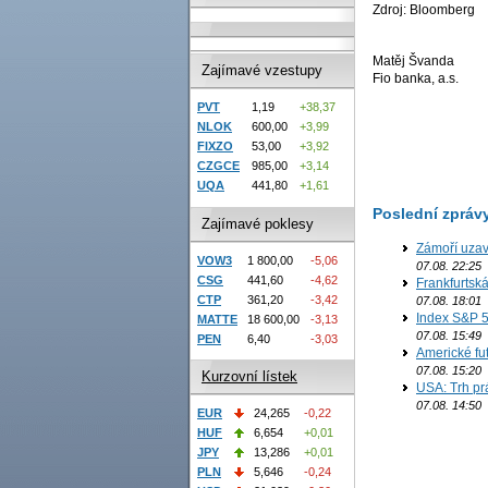
Zdroj: Bloomberg
Matěj Švanda
Zajímavé vzestupy
Fio banka, a.s.
PVT
1,19
+38,37
NLOK
600,00
+3,99
FIXZO
53,00
+3,92
CZGCE
985,00
+3,14
UQA
441,80
+1,61
Poslední zpráv
Zajímavé poklesy
Zámoří uzav
VOW3
1 800,00
-5,06
07.08. 22:25
CSG
441,60
-4,62
Frankfurtsk
CTP
361,20
-3,42
07.08. 18:01
Index S&P 5
MATTE
18 600,00
-3,13
07.08. 15:49
PEN
6,40
-3,03
Americké fut
07.08. 15:20
Kurzovní lístek
USA: Trh prá
07.08. 14:50
EUR
24,265
-0,22
HUF
6,654
+0,01
JPY
13,286
+0,01
PLN
5,646
-0,24