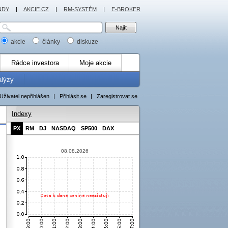
NDY
|
AKCIE.CZ
|
RM-SYSTÉM
|
E-BROKER
akcie
články
diskuze
Rádce investora
Moje akcie
alýzy
Uživatel nepřihlášen
|
Přihlásit se
|
Zaregistrovat se
Indexy
PX
RM
DJ
NASDAQ
SP500
DAX
08.08.2026