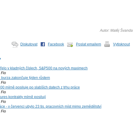
Autor: Matěj Švanda
Diskutovat
Facebook
Poslat emailem
Vytisknout
y
řelo v kladných číslech, S&P500 na nových maximech
Fio
á burza zakončuje týden růstem
Fio
00 mírně posiluje po slabších datech z trhu práce
Fio
ures kontrakty mírně posilují
Fio
ce - v červenci ubylo 23 tis. pracovních míst mimo zemědělství
Fio