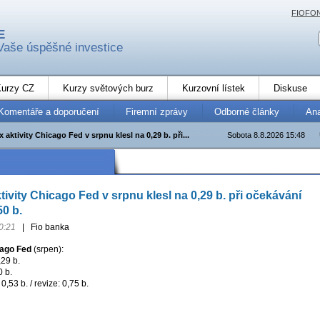
FIOFO
E
Vaše úspěšné investice
urzy CZ
Kurzy světových burz
Kurzovní lístek
Diskuse
Komentáře a doporučení
Firemní zprávy
Odborné články
An
 aktivity Chicago Fed v srpnu klesl na 0,29 b. při...
Sobota 8.8.2026 15:48
ivity Chicago Fed v srpnu klesl na 0,29 b. při očekávání
50 b.
0:21
|
Fio banka
cago Fed
(srpen):
,29 b.
0 b.
,53 b. / revize: 0,75 b.