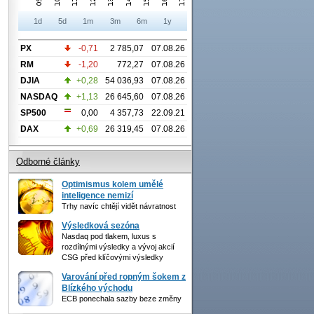
1d
5d
1m
3m
6m
1y
PX
-0,71
2 785,07
07.08.26
RM
-1,20
772,27
07.08.26
DJIA
+0,28
54 036,93
07.08.26
NASDAQ
+1,13
26 645,60
07.08.26
SP500
0,00
4 357,73
22.09.21
DAX
+0,69
26 319,45
07.08.26
Odborné články
Optimismus kolem umělé
inteligence nemizí
Trhy navíc chtějí vidět návratnost
Výsledková sezóna
Nasdaq pod tlakem, luxus s
rozdílnými výsledky a vývoj akcií
CSG před klíčovými výsledky
Varování před ropným šokem z
Blízkého východu
ECB ponechala sazby beze změny