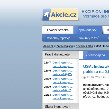
AKCIE ONLIN
informace pro 
Úvodní stránka
Zpravodajství
K
Všechny zprávy
Novinky z trhů
Akcie.cz
»
Zpravodajství
»
Novinky z trhů
»
USA: Index
Právě diskutujete
Zpravodajství
12:47
Denní report -...:
USA: Index akt
paiza.io/projec...
12:46
Denní report -...:
poklesu na 0,
notes.io/e6yWX
23.09.2021 16:4
20:09
Denní report -...:
paiza.io/projec...
Index aktivity Chi
20:09
Denní report -...:
aktuální hodnota: 0
notes.io/e6rL7
očekávání trhu: 0,5
21:13
Denní report -...:
předchozí hodnota: 0
paiza.io/projec...
Škola investování