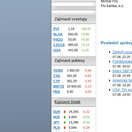
Michal Fric
Fio banka, a.s.
Zajímavé vzestupy
PVT
1,19
+38,37
NLOK
600,00
+3,99
FIXZO
53,00
+3,92
Poslední zpráv
CZGCE
985,00
+3,14
UQA
441,80
+1,61
Zámoří uzav
07.08. 22:25
Zajímavé poklesy
Frankfurtsk
07.08. 18:01
VOW3
1 800,00
-5,06
Index S&P 5
CSG
441,60
-4,62
07.08. 15:49
Americké fut
CTP
361,20
-3,42
07.08. 15:20
MATTE
18 600,00
-3,13
USA: Trh prá
PEN
6,40
-3,03
07.08. 14:50
Kurzovní lístek
EUR
24,265
-0,22
HUF
6,654
+0,01
JPY
13,286
+0,01
PLN
5,646
-0,24