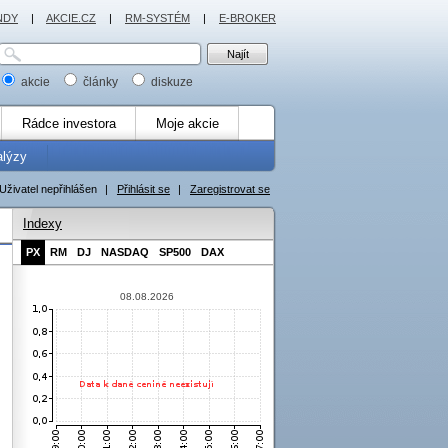
NDY
|
AKCIE.CZ
|
RM-SYSTÉM
|
E-BROKER
akcie
články
diskuze
Rádce investora
Moje akcie
alýzy
Uživatel nepřihlášen
|
Přihlásit se
|
Zaregistrovat se
Indexy
PX
RM
DJ
NASDAQ
SP500
DAX
08.08.2026