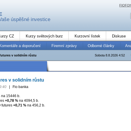
FIOFO
E
Vaše úspěšné investice
urzy CZ
Kurzy světových burz
Kurzovní lístek
Diskuse
Komentáře a doporučení
Firemní zprávy
Odborné články
An
futures v solidním růstu
Sobota 8.8.2026 4:52
res v solidním růstu
9:40
|
Fio banka
%
na 15446 b.
res
+0,78 %
na 4094,5 b.
0
futures
+0,71 %
na 456,2 b.