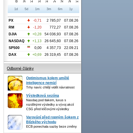
1d
5d
1m
3m
6m
1y
PX
-0,71
2 785,07
07.08.26
RM
-1,20
772,27
07.08.26
DJIA
+0,28
54 036,93
07.08.26
NASDAQ
+1,13
26 645,60
07.08.26
SP500
0,00
4 357,73
22.09.21
DAX
+0,69
26 319,45
07.08.26
Odborné články
Optimismus kolem umělé
inteligence nemizí
Trhy navíc chtějí vidět návratnost
Výsledková sezóna
Nasdaq pod tlakem, luxus s
rozdílnými výsledky a vývoj akcií
CSG před klíčovými výsledky
Varování před ropným šokem z
Blízkého východu
ECB ponechala sazby beze změny