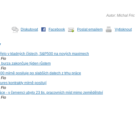
Autor: Michal Fric
Diskutovat
Facebook
Poslat emailem
Vytisknout
y
řelo v kladných číslech, S&P500 na nových maximech
Fio
á burza zakončuje týden růstem
Fio
00 mírně posiluje po slabších datech z trhu práce
Fio
ures kontrakty mírně posilují
Fio
ce - v červenci ubylo 23 tis. pracovních míst mimo zemědělství
Fio