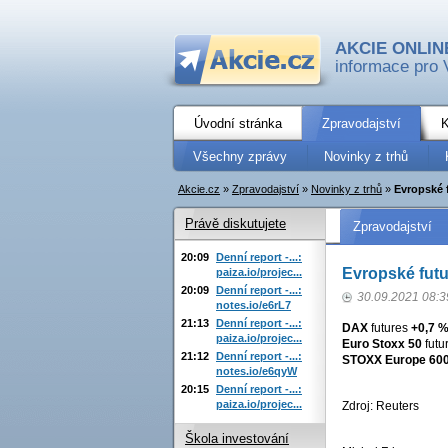
AKCIE ONLIN
informace pro 
Úvodní stránka
Zpravodajství
K
Všechny zprávy
Novinky z trhů
Akcie.cz
»
Zpravodajství
»
Novinky z trhů
»
Evropské 
Právě diskutujete
Zpravodajství
20:09
Denní report -...:
Evropské futu
paiza.io/projec...
20:09
Denní report -...:
30.09.2021 08:3
notes.io/e6rL7
21:13
Denní report -...:
DAX
futures
+0,7 
paiza.io/projec...
Euro Stoxx 50
futu
21:12
Denní report -...:
STOXX Europe 60
notes.io/e6qyW
20:15
Denní report -...:
paiza.io/projec...
Zdroj: Reuters
Škola investování