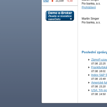
USD
21,039
-0,30
Fio banka, a.s.
Prohlášení
Martin Singer
Fio banka, a.s.
Poslední zpráv
Zámoří uzav
07.08. 22:25
Frankfurtsk
07.08. 18:01
Index S&P 5
07.08. 15:49
Americké fut
07.08. 15:20
USA: Trh prá
07.08. 14:50