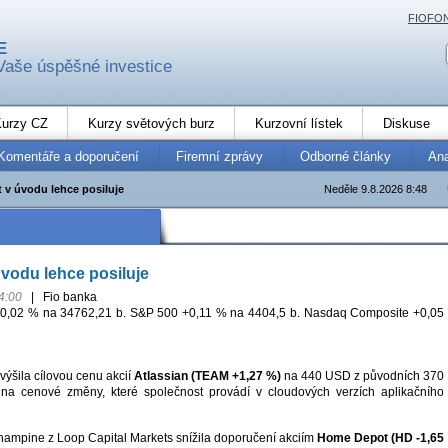
FIOFO
E
Vaše úspěšné investice
urzy CZ
Kurzy světových burz
Kurzovní lístek
Diskuse
Komentáře a doporučení
Firemní zprávy
Odborné články
An
t v úvodu lehce posiluje
Neděle 9.8.2026 8:48
úvodu lehce posiluje
4:00
|
Fio banka
0,02 % na 34762,21 b. S&P 500 +0,11 % na 4404,5 b. Nasdaq Composite +0,05
výšila cílovou cenu akcií
Atlassian (TEAM +1,27 %)
na 440 USD z původních 370
a cenové změny, které společnost provádí v cloudových verzích aplikačního
hampine z Loop Capital Markets snížila doporučení akciím
Home Depot (HD -1,65