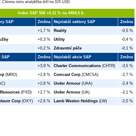
". Cílovou cenu analytička drží na 325 USD.
Index S&P 500 +0,11 % na 4404,5 b.
tory S&P
Změna
Nejslabší sektory S&P
Změna
+1,7 %
Reality
-0,5 %
užby
+0,3 %
Utility
-0,4 %
+0,2 %
Zdravotní péče
-0,1 %
ie S&P
Změna
Nejslabší akcie S&P
Změna
+3,9 %
Charter Communications
(CHTR)
-3,5 %
orp
(MRO)
+2,8 %
Comcast Corp
(CMCSA)
-2,7 %
AC)
+2,8 %
Under Armour
(UAA)
-2,4 %
 Resources
(PXD)
+2,7 %
Under Armour
(UA)
-2,1 %
roleum Corp
(OXY)
+2,6 %
Lamb Weston Holdings
(LW)
-2,0 %