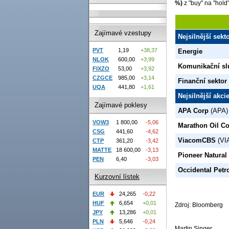
%)
z "buy" na "hold
Zajímavé vzestupy
Nejsilnější sek
PVT
1,19
+38,37
Energie
NLOK
600,00
+3,99
Komunikační sl
FIXZO
53,00
+3,92
CZGCE
985,00
+3,14
Finanční sektor
UQA
441,80
+1,61
Nejsilnější akc
Zajímavé poklesy
APA Corp
(APA)
VOW3
1 800,00
-5,06
Marathon Oil C
CSG
441,60
-4,62
ViacomCBS
(VI
CTP
361,20
-3,42
MATTE
18 600,00
-3,13
Pioneer Natural
PEN
6,40
-3,03
Occidental Pet
Kurzovní lístek
EUR
24,265
-0,22
HUF
6,654
+0,01
Zdroj: Bloomberg
JPY
13,286
+0,01
PLN
5,646
-0,24
Martin Singer