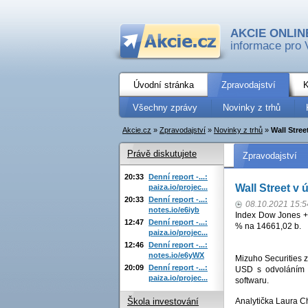
AKCIE ONLIN
informace pro 
Úvodní stránka
Zpravodajství
K
Všechny zprávy
Novinky z trhů
Akcie.cz
»
Zpravodajství
»
Novinky z trhů
»
Wall Stree
Právě diskutujete
Zpravodajství
20:33
Denní report -...:
Wall Street v 
paiza.io/projec...
20:33
Denní report -...:
08.10.2021 15:5
notes.io/e6iyb
Index Dow Jones +
12:47
Denní report -...:
% na 14661,02 b.
paiza.io/projec...
12:46
Denní report -...:
notes.io/e6yWX
Mizuho Securities z
20:09
Denní report -...:
USD s odvoláním n
paiza.io/projec...
softwaru.
Analytička Laura C
Škola investování