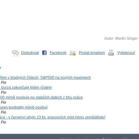
Autor: Martin Singer
Diskutovat
Facebook
Poslat emailem
Vytisknout
y
řelo v kladných číslech, S&P500 na nových maximech
Fio
á burza zakončuje týden růstem
Fio
00 mírně posiluje po slabších datech z trhu práce
Fio
ures kontrakty mírně posilují
Fio
ce - v červenci ubylo 23 tis. pracovních míst mimo zemědělství
Fio