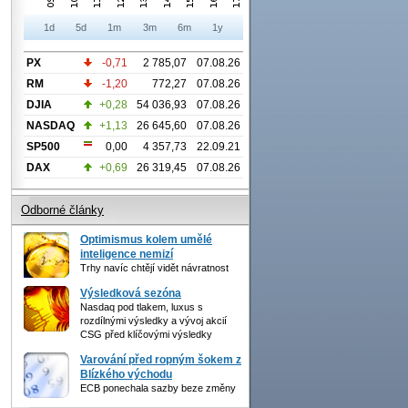
1d
5d
1m
3m
6m
1y
PX
-0,71
2 785,07
07.08.26
RM
-1,20
772,27
07.08.26
DJIA
+0,28
54 036,93
07.08.26
NASDAQ
+1,13
26 645,60
07.08.26
SP500
0,00
4 357,73
22.09.21
DAX
+0,69
26 319,45
07.08.26
Odborné články
Optimismus kolem umělé
inteligence nemizí
Trhy navíc chtějí vidět návratnost
Výsledková sezóna
Nasdaq pod tlakem, luxus s
rozdílnými výsledky a vývoj akcií
CSG před klíčovými výsledky
Varování před ropným šokem z
Blízkého východu
ECB ponechala sazby beze změny