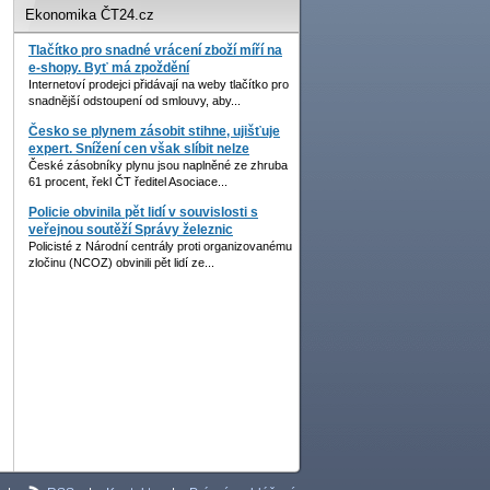
Ekonomika ČT24.cz
Tlačítko pro snadné vrácení zboží míří na
e-shopy. Byť má zpoždění
Internetoví prodejci přidávají na weby tlačítko pro
snadnější odstoupení od smlouvy, aby...
Česko se plynem zásobit stihne, ujišťuje
expert. Snížení cen však slíbit nelze
České zásobníky plynu jsou naplněné ze zhruba
61 procent, řekl ČT ředitel Asociace...
Policie obvinila pět lidí v souvislosti s
veřejnou soutěží Správy železnic
Policisté z Národní centrály proti organizovanému
zločinu (NCOZ) obvinili pět lidí ze...