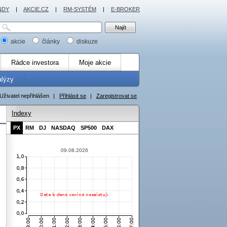
NDY
|
AKCIE.CZ
|
RM-SYSTÉM
|
E-BROKER
akcie
články
diskuze
Rádce investora
Moje akcie
alýzy
Uživatel nepřihlášen
|
Přihlásit se
|
Zaregistrovat se
Indexy
PX
RM
DJ
NASDAQ
SP500
DAX
09.08.2026