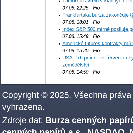
Zámoří uzavřelo v kladných č
Fio
07.08. 22:25
Frankfurtská burza zakončuje 
Fio
07.08. 18:01
Index S&P 500 mírně posiluje p
Fio
07.08. 15:49
Americké futures kontrakty mírn
Fio
07.08. 15:20
USA: Trh práce - v červenci ub
zemědělství
Fio
07.08. 14:50
Copyright © 2025. Všechna práva
vyhrazena.
Zdroje dat:
Burza cenných papírů
cenných papírů a.s.
,
NASDAQ, N