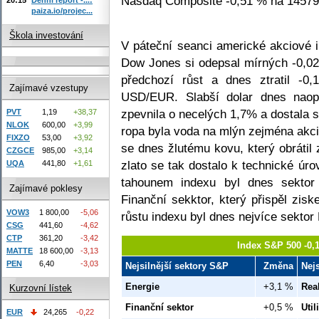
Nasdaq Composite -0,51 % na 14579
paiza.io/projec...
Škola investování
V páteční seanci americké akciové 
Dow Jones si odepsal mírných -0,02
předchozí růst a dnes ztratil -0
Zajímavé vzestupy
USD/EUR. Slabší dolar dnes naop
zpevnila o necelých 1,7% a dostala s
PVT
1,19
+38,37
NLOK
600,00
+3,99
ropa byla voda na mlýn zejména akci
FIXZO
53,00
+3,92
se dnes žlutému kovu, který obrátil 
CZGCE
985,00
+3,14
zlato se tak dostalo k technické úr
UQA
441,80
+1,61
tahounem indexu byl dnes sekto
Zajímavé poklesy
Finanční sekktor, který přispěl zi
VOW3
1 800,00
-5,06
růstu indexu byl dnes nejvíce sektor 
CSG
441,60
-4,62
CTP
361,20
-3,42
Index S&P 500 -0,
MATTE
18 600,00
-3,13
PEN
6,40
-3,03
Nejsilnější sektory S&P
Změna
Nej
Energie
+3,1 %
Real
Kurzovní lístek
Finanční sektor
+0,5 %
Util
EUR
24,265
-0,22