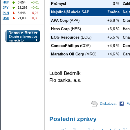
HUF
6,654
+0,01
Průmysl
0 %
Zák
JPY
13,286
+0,01
Nejsilnější akcie S&P
Změna
Nej
PLN
5,646
-0,24
USD
21,039
-0,30
APA Corp
(APA)
+6,8 %
Cit
Hess Corp
(HES)
+6,6 %
Han
EOG Resources
(EOG)
+5,5 %
Cha
ConocoPhillips
(COP)
+4,8 %
Com
Marathon Oil Corp
(MRO)
+4,6 %
Car
Luboš Bedrník
Fio banka, a.s.
Diskutovat
F
Poslední zprávy