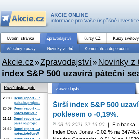
AKCIE ONLINE
informace pro Vaše úspěšné investice
Úvodní stránka
Zpravodajství
Kurzy CZ
Kurzy světový
Všechny zprávy
Novinky z trhů
Komentáře a doporučení
Akcie.cz
»
Zpravodajství
»
Novinky z 
index S&P 500 uzavírá páteční se
Právě diskutujete
Zpravodajství
20:09
Denní report -...:
Širší index S&P 500 uzaví
paiza.io/projec...
20:09
Denní report -...:
poklesem o -0,19%.
notes.io/e6rL7
21:13
Denní report -...:
paiza.io/projec...
08.10.2021 22:16:00
|
Fio banka
21:12
Denní report -...:
Index Dow Jones -0,02 % na 34746,7
notes.io/e6qyW
20:15
Denní report -...: