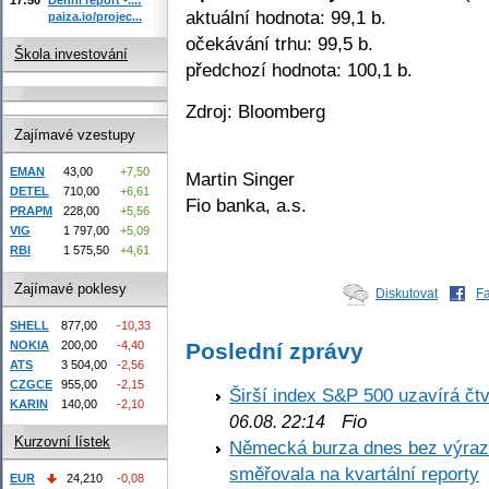
aktuální hodnota: 99,1 b.
paiza.io/projec...
očekávání trhu: 99,5 b.
Škola investování
předchozí hodnota: 100,1 b.
Zdroj: Bloomberg
Zajímavé vzestupy
EMAN
43,00
+7,50
Martin Singer
DETEL
710,00
+6,61
Fio banka, a.s.
PRAPM
228,00
+5,56
VIG
1 797,00
+5,09
RBI
1 575,50
+4,61
Zajímavé poklesy
Diskutovat
F
SHELL
877,00
-10,33
Poslední zprávy
NOKIA
200,00
-4,40
ATS
3 504,00
-2,56
CZGCE
955,00
-2,15
Širší index S&P 500 uzavírá čt
KARIN
140,00
-2,10
Fio
06.08. 22:14
Kurzovní lístek
Německá burza dnes bez výrazn
směřovala na kvartální reporty
EUR
24,210
-0,08