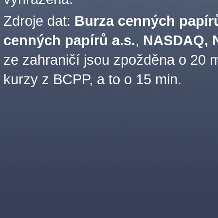
Zdroje dat:
Burza cenných papírů
cenných papírů a.s.
,
NASDAQ, N
ze zahraničí jsou zpožděna o 20 m
kurzy z BCPP, a to o 15 min.