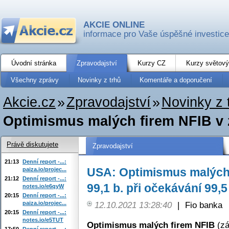
AKCIE ONLINE
informace pro Vaše úspěšné investice
Úvodní stránka
Zpravodajství
Kurzy CZ
Kurzy světový
Všechny zprávy
Novinky z trhů
Komentáře a doporučení
Akcie.cz
»
Zpravodajství
»
Novinky z 
Optimismus malých firem NFIB v zář
Právě diskutujete
Zpravodajství
21:13
Denní report -...:
USA: Optimismus malých 
paiza.io/projec...
21:12
Denní report -...:
99,1 b. při očekávání 99,5
notes.io/e6qyW
20:15
Denní report -...:
paiza.io/projec...
12.10.2021 13:28:40
|
Fio banka
20:15
Denní report -...:
notes.io/e5TUT
Optimismus malých firem NFIB
(zá
17:50
Denní report -...: