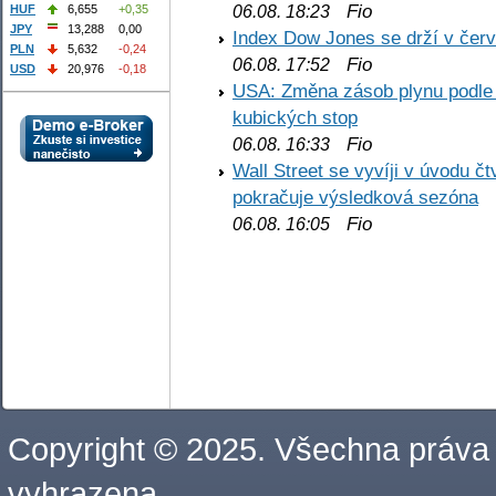
Fio
06.08. 18:23
HUF
6,655
+0,35
JPY
13,288
0,00
Index Dow Jones se drží v čer
PLN
5,632
-0,24
Fio
06.08. 17:52
USD
20,976
-0,18
USA: Změna zásob plynu podle E
kubických stop
Fio
06.08. 16:33
Wall Street se vyvíji v úvodu 
pokračuje výsledková sezóna
Fio
06.08. 16:05
Copyright © 2025. Všechna práva
vyhrazena.