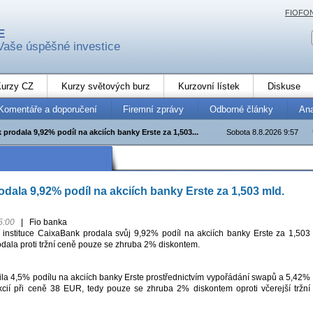
FIOFO
E
Vaše úspěšné investice
urzy CZ
Kurzy světových burz
Kurzovní lístek
Diskuse
Komentáře a doporučení
Firemní zprávy
Odborné články
An
prodala 9,92% podíl na akciích banky Erste za 1,503...
Sobota 8.8.2026 9:57
dala 9,92% podíl na akciích banky Erste za 1,503 mld.
5:00
|
Fio banka
 instituce CaixaBank prodala svůj 9,92% podíl na akciích banky Erste za 1,503
odala proti tržní ceně pouze se zhruba 2% diskontem.
la 4,5% podílu na akciích banky Erste prostřednictvím vypořádání swapů a 5,42%
cií při ceně 38 EUR, tedy pouze se zhruba 2% diskontem oproti včerejší tržní