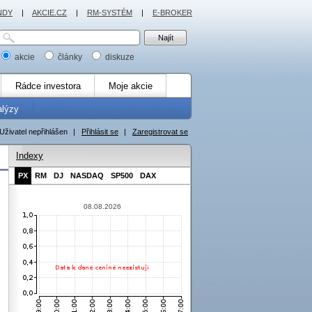
NDY
|
AKCIE.CZ
|
RM-SYSTÉM
|
E-BROKER
akcie
články
diskuze
Rádce investora
Moje akcie
alýzy
Uživatel nepřihlášen
|
Přihlásit se
|
Zaregistrovat se
Indexy
PX
RM
DJ
NASDAQ
SP500
DAX
08.08.2026