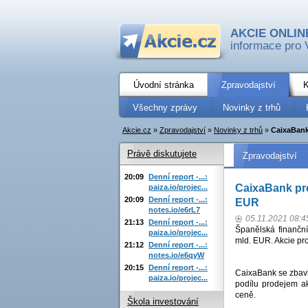
AKCIE ONLIN
informace pro 
Úvodní stránka
Zpravodajství
K
Všechny zprávy
Novinky z trhů
Akcie.cz
»
Zpravodajství
»
Novinky z trhů
»
CaixaBank 
Právě diskutujete
Zpravodajství
20:09
Denní report -...:
CaixaBank pro
paiza.io/projec...
20:09
Denní report -...:
EUR
notes.io/e6rL7
05.11.2021 08:4
21:13
Denní report -...:
Španělská finanční
paiza.io/projec...
mld. EUR. Akcie pr
21:12
Denní report -...:
notes.io/e6qyW
20:15
Denní report -...:
CaixaBank se zbavi
paiza.io/projec...
podílu prodejem ak
ceně.
Škola investování