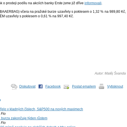
o prodeji podílu na akciích banky Erste jsme již dříve
informovali
.
(BAAERBAG) včera na pražské burze uzavřely s poklesem o 1,32 % na 989,80 Kč,
M uzavřely s poklesem o 0,61 % na 997,40 Kč.
Autor: Matěj Švanda
Diskutovat
Facebook
Poslat emailem
Vytisknout
y
řelo v kladných číslech, S&P500 na nových maximech
Fio
á burza zakončuje týden růstem
Fio