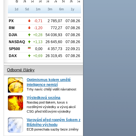
1d
5d
1m
3m
6m
1y
PX
-0,71
2 785,07
07.08.26
RM
-1,20
772,27
07.08.26
DJIA
+0,28
54 036,93
07.08.26
NASDAQ
+1,13
26 645,60
07.08.26
SP500
0,00
4 357,73
22.09.21
DAX
+0,69
26 319,45
07.08.26
Odborné články
Optimismus kolem umělé
inteligence nemizí
Trhy navíc chtějí vidět návratnost
Výsledková sezóna
Nasdaq pod tlakem, luxus s
rozdílnými výsledky a vývoj akcií
CSG před klíčovými výsledky
Varování před ropným šokem z
Blízkého východu
ECB ponechala sazby beze změny