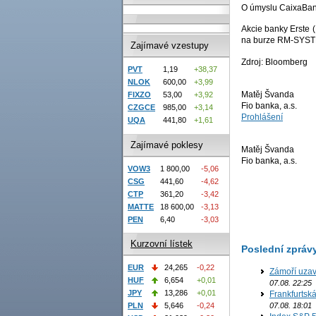
O úmyslu CaixaBank 
Akcie banky Erste 
na burze RM-SYSTÉ
Zajímavé vzestupy
Zdroj: Bloomberg
PVT
1,19
+38,37
NLOK
600,00
+3,99
Matěj Švanda
FIXZO
53,00
+3,92
Fio banka, a.s.
CZGCE
985,00
+3,14
Prohlášení
UQA
441,80
+1,61
Zajímavé poklesy
Matěj Švanda
Fio banka, a.s.
VOW3
1 800,00
-5,06
CSG
441,60
-4,62
CTP
361,20
-3,42
MATTE
18 600,00
-3,13
PEN
6,40
-3,03
Kurzovní lístek
Poslední zpráv
EUR
24,265
-0,22
Zámoří uzav
HUF
6,654
+0,01
07.08. 22:25
JPY
13,286
+0,01
Frankfurtsk
07.08. 18:01
PLN
5,646
-0,24