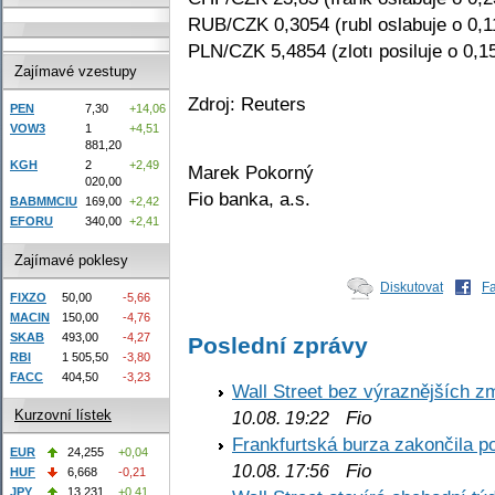
RUB/CZK 0,3054 (rubl oslabuje o 0,
PLN/CZK 5,4854 (zlotı posiluje o 0,1
Zajímavé vzestupy
Zdroj: Reuters
PEN
7,30
+14,06
VOW3
1
+4,51
881,20
KGH
2
+2,49
Marek Pokorný
020,00
Fio banka, a.s.
BABMMCIU
169,00
+2,42
EFORU
340,00
+2,41
Zajímavé poklesy
Diskutovat
F
FIXZO
50,00
-5,66
MACIN
150,00
-4,76
SKAB
493,00
-4,27
Poslední zprávy
RBI
1 505,50
-3,80
FACC
404,50
-3,23
Wall Street bez výraznějších z
Fio
Kurzovní lístek
10.08. 19:22
Frankfurtská burza zakončila p
EUR
24,255
+0,04
Fio
10.08. 17:56
HUF
6,668
-0,21
JPY
13,231
+0,41