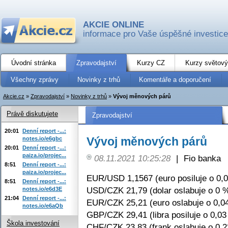
AKCIE ONLINE
informace pro Vaše úspěšné investice
Úvodní stránka
Zpravodajství
Kurzy CZ
Kurzy světový
Všechny zprávy
Novinky z trhů
Komentáře a doporučení
Akcie.cz
»
Zpravodajství
»
Novinky z trhů
»
Vývoj měnových párů
Právě diskutujete
Zpravodajství
20:01
Denní report -...:
Vývoj měnových párů
notes.io/e6gbc
20:01
Denní report -...:
paiza.io/projec...
08.11.2021 10:25:28
|
Fio banka
8:51
Denní report -...:
paiza.io/projec...
EUR/USD 1,1567 (euro posiluje o 0,
8:51
Denní report -...:
USD/CZK 21,79 (dolar oslabuje o 0 
notes.io/e6d3E
21:04
Denní report -...:
EUR/CZK 25,21 (euro oslabuje o 0,0
notes.io/e6aQb
GBP/CZK 29,41 (libra posiluje o 0,03
Škola investování
CHF/CZK 23,83 (frank oslabuje o 0,