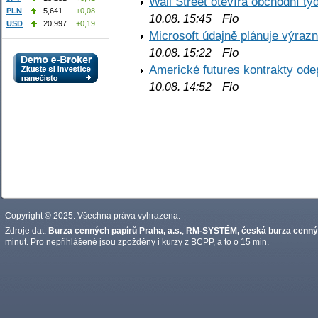
Wall Street otevírá obchodní t
PLN
5,641
+0,08
Fio
10.08. 15:45
USD
20,997
+0,19
Microsoft údajně plánuje výrazn
Fio
10.08. 15:22
Americké futures kontrakty odep
Fio
10.08. 14:52
Copyright © 2025. Všechna práva vyhrazena.
Zdroje dat:
Burza cenných papírů Praha, a.s.
,
RM-SYSTÉM, česká burza cennýc
minut. Pro nepřihlášené jsou zpožděny i kurzy z BCPP, a to o 15 min.