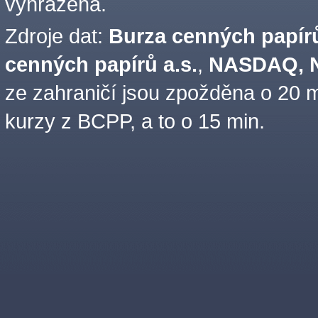
vyhrazena.
Zdroje dat:
Burza cenných papírů
cenných papírů a.s.
,
NASDAQ, N
ze zahraničí jsou zpožděna o 20 m
kurzy z BCPP, a to o 15 min.