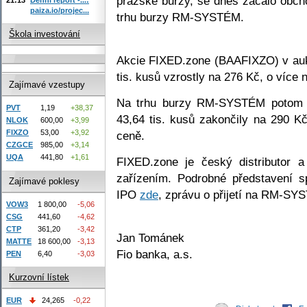
pražské burzy, se dnes začalo obch
paiza.io/projec...
trhu burzy RM-SYSTÉM.
Škola investování
Akcie FIXED.zone (BAAFIXZO) v auk
tis. kusů vzrostly na 276 Kč, o více
Zajímavé vzestupy
Na trhu burzy RM-SYSTÉM potom 
PVT
1,19
+38,37
43,64 tis. kusů zakončily na 290 K
NLOK
600,00
+3,99
FIXZO
53,00
+3,92
ceně.
CZGCE
985,00
+3,14
UQA
441,80
+1,61
FIXED.zone je český distributor a
zařízením. Podrobné představení s
Zajímavé poklesy
IPO
zde
, zprávu o přijetí na RM-S
VOW3
1 800,00
-5,06
CSG
441,60
-4,62
CTP
361,20
-3,42
Jan Tománek
MATTE
18 600,00
-3,13
Fio banka, a.s.
PEN
6,40
-3,03
Kurzovní lístek
EUR
24,265
-0,22