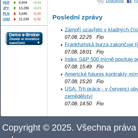
Diskutovat
F
HUF
6,654
+0,01
JPY
13,286
+0,01
PLN
5,646
-0,24
Poslední zprávy
USD
21,039
-0,30
Zámoří uzavřelo v kladných č
Fio
07.08. 22:25
Frankfurtská burza zakončuje 
Fio
07.08. 18:01
Index S&P 500 mírně posiluje p
Fio
07.08. 15:49
Americké futures kontrakty mírn
Fio
07.08. 15:20
USA: Trh práce - v červenci ub
zemědělství
Fio
07.08. 14:50
Copyright © 2025. Všechna práva