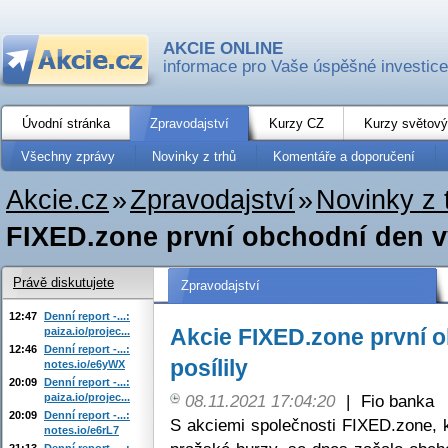
AKCIE ONLINE
informace pro Vaše úspěšné investice
Úvodní stránka
Zpravodajství
Kurzy CZ
Kurzy světový
Všechny zprávy
Novinky z trhů
Komentáře a doporučení
Akcie.cz
»
Zpravodajství
»
Novinky z 
FIXED.zone první obchodní den vý
Právě diskutujete
Zpravodajství
12:47
Denní report -...:
Akcie FIXED.zone první 
paiza.io/projec...
12:46
Denní report -...:
posílily
notes.io/e6yWX
20:09
Denní report -...:
paiza.io/projec...
08.11.2021 17:04:20
|
Fio banka
20:09
Denní report -...:
S akciemi společnosti FIXED.zone, 
notes.io/e6rL7
21:13
Denní report -...: