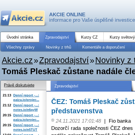
AKCIE ONLINE
informace pro Vaše úspěšné investice
Úvodní stránka
Zpravodajství
Kurzy CZ
Kurzy světový
Všechny zprávy
Novinky z trhů
Komentáře a doporučení
Akcie.cz
»
Zpravodajství
»
Novinky z 
Tomáš Pleskač zůstane nadále čl
Právě diskutujete
Zpravodajství
21:13
Denní report -...:
ČEZ: Tomáš Pleskač zůst
paiza.io/projec...
21:12
Denní report -...:
představenstva
notes.io/e6qyW
20:15
Denní report -...:
paiza.io/projec...
24.11.2021 17:01:48
|
Fio banka
20:15
Denní report -...:
Dozorčí rada společnosti ČEZ dnes 
notes.io/e5TUT
17:50
Denní report -...: