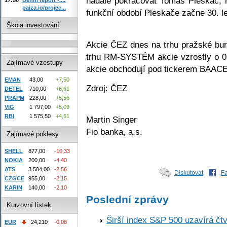
nadále pokračovat Tomáš Pleskač, ř
paiza.io/projec...
funkční období Pleskače začne 30. l
Škola investování
Akcie ČEZ dnes na trhu pražské bur
trhu RM-SYSTÉM akcie vzrostly o 0
Zajímavé vzestupy
akcie obchodují pod tickerem BAAC
EMAN
43,00
+7,50
Zdroj: ČEZ
DETEL
710,00
+6,61
PRAPM
228,00
+5,56
VIG
1 797,00
+5,09
RBI
1 575,50
+4,61
Martin Singer
Fio banka, a.s.
Zajímavé poklesy
SHELL
877,00
-10,33
NOKIA
200,00
-4,40
ATS
3 504,00
-2,56
Diskutovat
F
CZGCE
955,00
-2,15
KARIN
140,00
-2,10
Poslední zprávy
Kurzovní lístek
Širší index S&P 500 uzavírá čt
EUR
24,210
-0,08