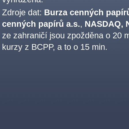
Zdroje dat:
Burza cenných papírů
cenných papírů a.s.
,
NASDAQ, N
ze zahraničí jsou zpožděna o 20 m
kurzy z BCPP, a to o 15 min.