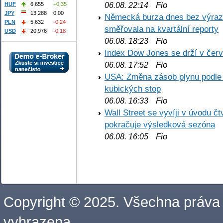
Fio
06.08. 22:14
HUF
6,655
+0,35
JPY
13,288
0,00
Německá burza dnes bez výrazn
PLN
5,632
-0,24
směřovala na kvartální reporty
USD
20,976
-0,18
Fio
06.08. 18:23
Index Dow Jones se drží v čer
Fio
06.08. 17:52
USA: Změna zásob plynu podle E
kubických stop
Fio
06.08. 16:33
Wall Street se vyvíji v úvodu 
pokračuje výsledková sezóna
Fio
06.08. 16:05
Copyright © 2025. Všechna práva
vyhrazena.